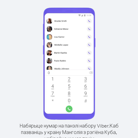
Набярыце нумар на панэлі набору Viber.
Каб
пазваніць у краіну Манголія з рэгіёна Куба,