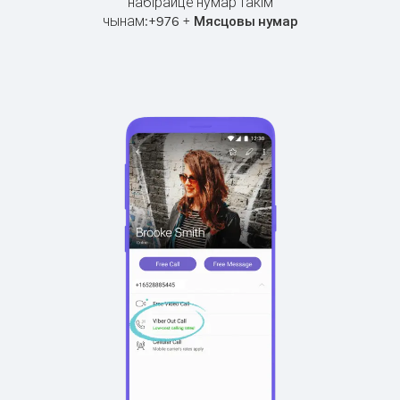
набірайце нумар такім
чынам:
+
+
976
Мясцовы нумар