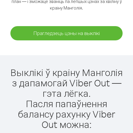
план — і зможаце званіць па лепшых цэнах за хвіліну ў
краіну Манголія.
Прагледзець цэны на выклікі
Выклікі ў краіну Манголія
з дапамогай Viber Out —
гэта лёгка.
Пасля папаўнення
балансу рахунку Viber
Out можна: