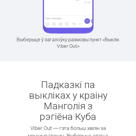
Выберыце ў загалоўку размовы пункт «Выклік
Viber Out»
Падказкі па
выкліках у краіну
Манголія з
рэгіёна Куба
Viber Out — гэта больш хвілін за
меншыя грошы. Выберыце адзін з