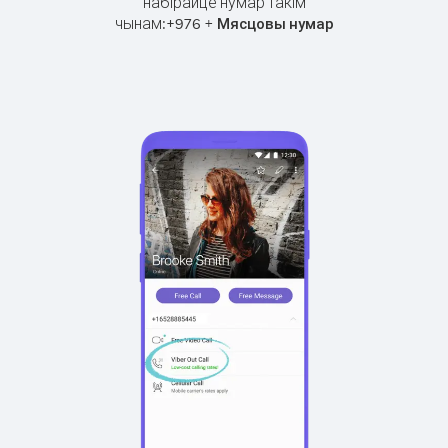
набірайце нумар такім
чынам:
+
+
976
Мясцовы нумар