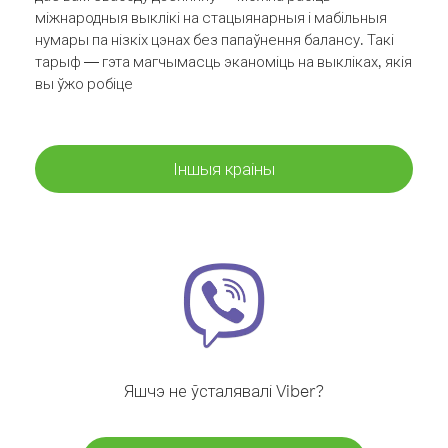
міжнародныя выклікі на стацыянарныя і мабільныя
нумары па нізкіх цэнах без папаўнення балансу. Такі
тарыф — гэта магчымасць эканоміць на выкліках, якія
вы ўжо робіце
Іншыя краіны
Яшчэ не ўсталявалі Viber?