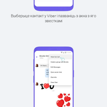
Выберыце кантакт у Viber і пазваніць з акна з яго
звесткамі