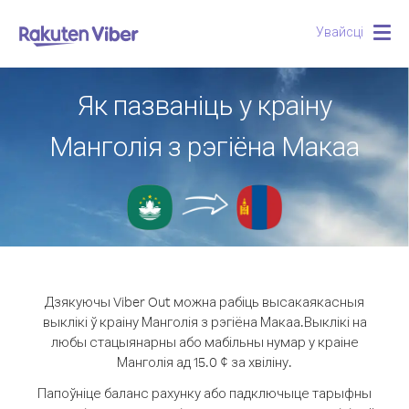
Увайсці
Togg
navig
Як пазваніць у краіну
Манголія з рэгіёна Макаа
Дзякуючы Viber Out можна рабіць высакаякасныя
выклікі ў краіну Манголія з рэгіёна Макаа.
Выклікі на
любы стацыянарны або мабільны нумар у краіне
Манголія ад 15.0 ¢ за хвіліну.
Папоўніце баланс рахунку або падключыце тарыфны