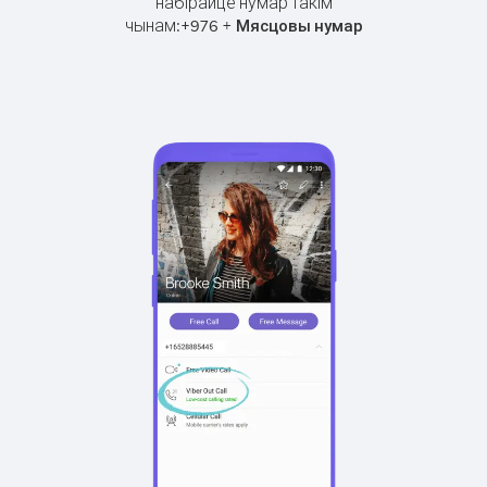
набірайце нумар такім
чынам:
+
+
976
Мясцовы нумар