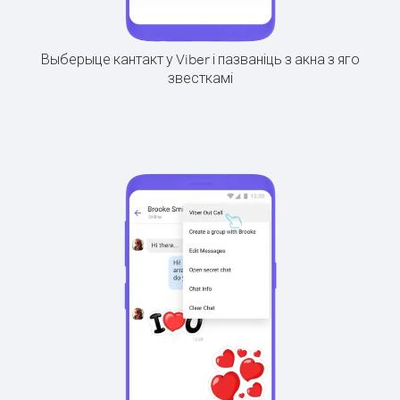
Выберыце кантакт у Viber і пазваніць з акна з яго
звесткамі