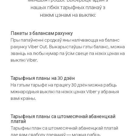
нашых гібкіх тарыфных планаў з
нізкімі цэнамі на выклікі:
Пакеты з балансам рахунку
Пры папаўненні сродкаў яны налічваюцца на баланс
рахунку Viber Out. Выкарыстаўшы гэты баланс, можна
званіць на любы нумар па ўсім свеце па нізкіх цэнах на
выклікі Viber.
Тарыфныя планы на 30 дзён
На гэтым тарыфе на працягу 30 дзён можна рабіць
міжнародныя выклікі па нізкіх цэнах Viber у абраныя
вамі краіны.
Тарыфныя планы са штомесячнай абаненцкай
платай
Тарыфны план са штомесячнай абаненцкай платай
дае вам свабоду дзеянняў — можна рабіць