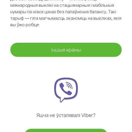
міжнародныя выклікі на стацыянарныя і мабільныя
нумары па нізкіх цэнах без папаўнення балансу. Такі
тарыф — гэта магчымасць эканоміць на выкліках, якія
вы ўжо робіце
Іншыя краіны
Яшчэ не ўсталявалі Viber?