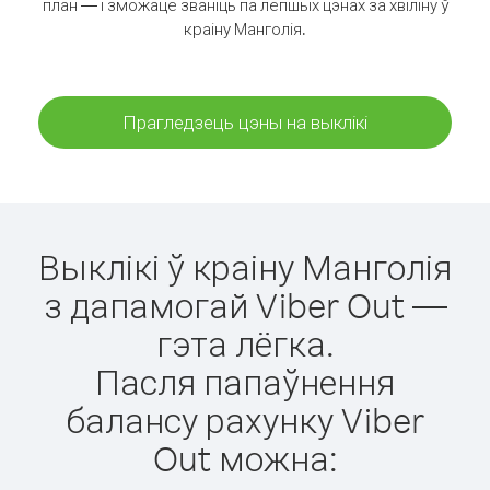
план — і зможаце званіць па лепшых цэнах за хвіліну ў
краіну Манголія.
Прагледзець цэны на выклікі
Выклікі ў краіну Манголія
з дапамогай Viber Out —
гэта лёгка.
Пасля папаўнення
балансу рахунку Viber
Out можна: