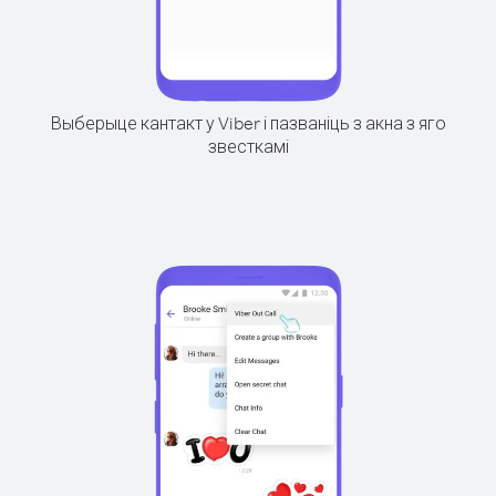
Выберыце кантакт у Viber і пазваніць з акна з яго
звесткамі