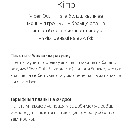
Кіпр
Viber Out — гэта больш хвілін за
меншыя грошы. Выберыце адзін з
нашых гібкіх тарыфных планаў з
нізкімі цэнамі на выклікі:
Пакеты з балансам рахунку
Пры папаўненні сродкаў яны налічваюцца на баланс
рахунку Viber Out. Выкарыстаўшы гэты баланс, можна
званіць на любы нумар па ўсім свеце па нізкіх цэнах на
выклікі Viber.
Тарыфныя планы на 30 дзён
На гэтым тарыфе на працягу 30 дзён можна рабіць
міжнародныя выклікі па нізкіх цэнах Viber у абраныя
вамі краіны.