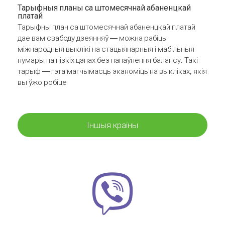
Тарыфныя планы са штомесячнай абаненцкай
платай
Тарыфны план са штомесячнай абаненцкай платай
дае вам свабоду дзеянняў — можна рабіць
міжнародныя выклікі на стацыянарныя і мабільныя
нумары па нізкіх цэнах без папаўнення балансу. Такі
тарыф — гэта магчымасць эканоміць на выкліках, якія
вы ўжо робіце
Іншыя краіны