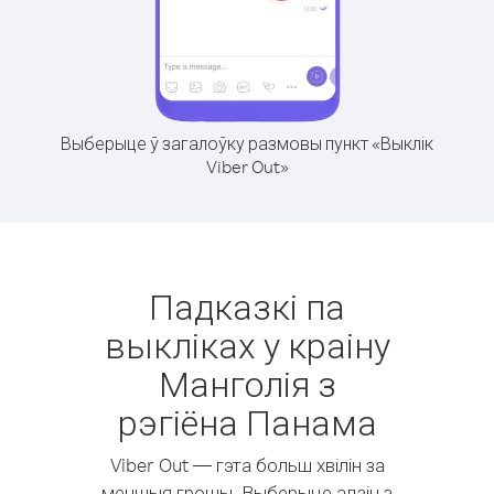
Выберыце ў загалоўку размовы пункт «Выклік
Viber Out»
Падказкі па
выкліках у краіну
Манголія з
рэгіёна Панама
Viber Out — гэта больш хвілін за
меншыя грошы. Выберыце адзін з