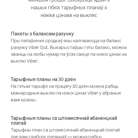
нашых гібкіх тарыфных планаў з
нізкімі цэнамі на выклікі:
Пакеты з балансам рахунку
Пры папаўненні сродкаў яны налічваюцца на баланс
рахунку Viber Out. Выкарыстаўшы гэты баланс, можна
званіць на любы нумар па ўсім свеце па нізкіх цэнах на
выклікі Viber.
Тарыфныя планы на 30 дзён
На гэтым тарыфе на працягу 30 дзён можна рабіць
міжнародныя выклікі па нізкіх цэнах Viber у абраныя
вамі краіны.
Тарыфныя планы са штомесячнай абаненцкай
платай
Тарыфны план са штомесячнай абаненцкай платай
дае вам свабоду дзеянняў — можна рабіць