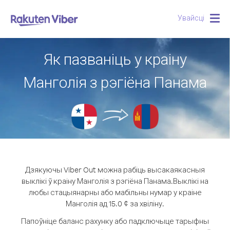
Увайсці
Togg
navig
Як пазваніць у краіну
Манголія з рэгіёна Панама
Дзякуючы Viber Out можна рабіць высакаякасныя
выклікі ў краіну Манголія з рэгіёна Панама.
Выклікі на
любы стацыянарны або мабільны нумар у краіне
Манголія ад 15.0 ¢ за хвіліну.
Папоўніце баланс рахунку або падключыце тарыфны