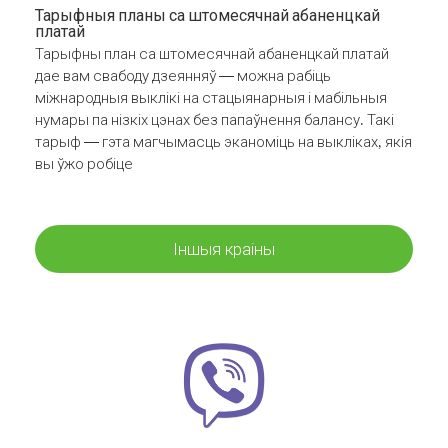
Тарыфныя планы са штомесячнай абаненцкай
платай
Тарыфны план са штомесячнай абаненцкай платай
дае вам свабоду дзеянняў — можна рабіць
міжнародныя выклікі на стацыянарныя і мабільныя
нумары па нізкіх цэнах без папаўнення балансу. Такі
тарыф — гэта магчымасць эканоміць на выкліках, якія
вы ўжо робіце
Іншыя краіны