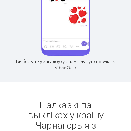
Выберыце ў загалоўку размовы пункт «Выклік
Viber Out»
Падказкі па
выкліках у краіну
Чарнагорыя з