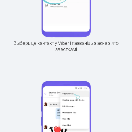
Выберыце кантакт у Viber і пазваніць з акна з яго
звесткамі