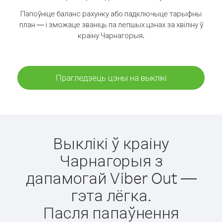
Папоўніце баланс рахунку або падключыце тарыфны
план — і зможаце званіць па лепшых цэнах за хвіліну ў
краіну Чарнагорыя.
Прагледзець цэны на выклікі
Выклікі ў краіну
Чарнагорыя з
дапамогай Viber Out —
гэта лёгка.
Пасля папаўнення