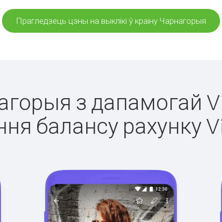
Прагледзець цэны на выклікі ў краіну Чарнагорыя
нагорыя з дапамогай Vi
ня балансу рахунку V