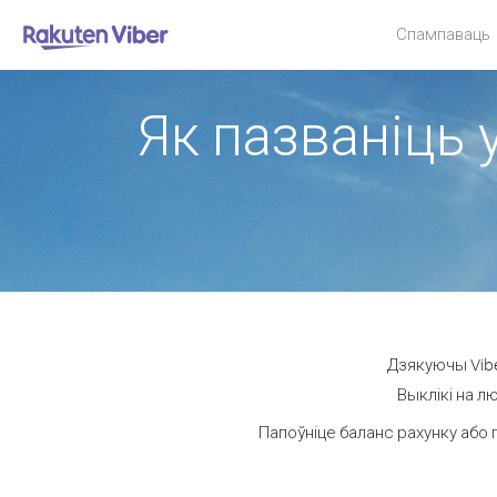
Спампаваць
Як пазваніць 
Дзякуючы Vibe
Выклікі на л
Папоўніце баланс рахунку або 