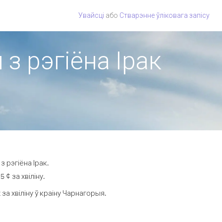
Увайсці
або
Стварэнне ўліковага запісу
з рэгіёна Ірак
 рэгіёна Ірак.
¢ за хвіліну.
а хвіліну ў краіну Чарнагорыя.