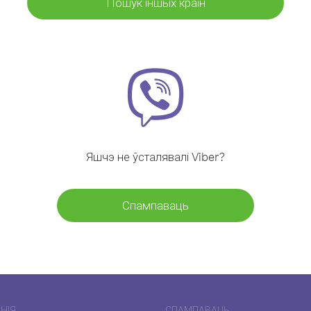
Пошук іншых краін
Яшчэ не ўсталявалі Viber?
Спампаваць
НІЯ
СПАМПАВАЦЬ