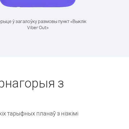
рыце ў загалоўку размовы пункт «Выклік
Viber Out»
арнагорыя з
іх тарыфных планаў з нізкімі