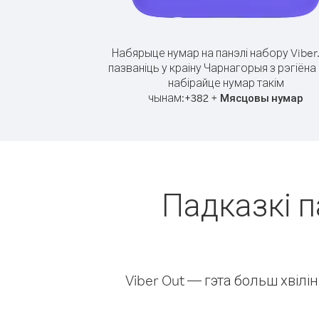
Набярыце нумар на панэлі набору Viber
пазваніць у краіну Чарнагорыя з рэгіёна 
набірайце нумар такім
чынам:
+
+
382
Мясцовы нумар
Падказкі п
Viber Out — гэта больш хвіл