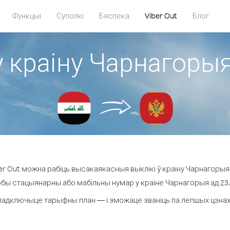
Функцыі
Суполкі
Бяспека
Viber Out
Блог
у краіну Чарнагорыя 
r Out можна рабіць высакаякасныя выклікі ў краіну Чарнагорыя з
юбы стацыянарны або мабільны нумар у краіне Чарнагорыя ад 23.5 
падключыце тарыфны план — і зможаце званіць па лепшых цэнах з