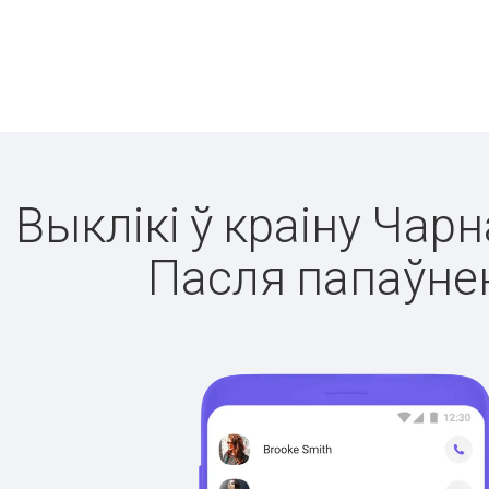
Выклікі ў краіну Чар
Пасля папаўнен