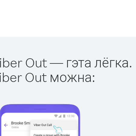
ber Out — гэта лёгка.
iber Out можна: