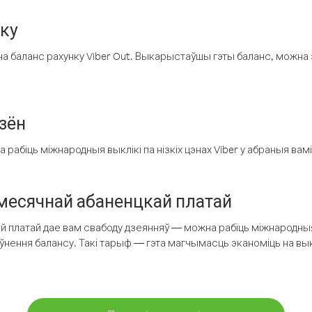
нку
а баланс рахунку Viber Out. Выкарыстаўшы гэты баланс, можна 
зён
рабіць міжнародныя выклікі па нізкіх цэнах Viber у абраныя вамі
есячнай абаненцкай платай
 платай дае вам свабоду дзеянняў — можна рабіць міжнародныя 
аўнення балансу. Такі тарыф — гэта магчымасць эканоміць на выкл