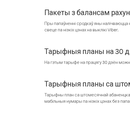
Пакеты з балансам раху
Пры папаўненні сродкаў яны налічваюцца н
свеце па нізкіх цэнах на выклікі Viber.
Тарыфныя планы на 30 д
На гэтым тарыфе на працягу 30 дзён можна 
Тарыфныя планы са штом
Тарыфны план са штомесячнай абаненцкай
мабільныя нумары па нізкіх цэнах без пап