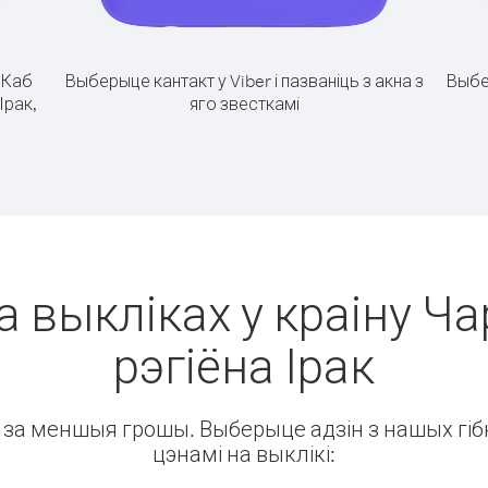
.
Каб
Выберыце кантакт у Viber і пазваніць з акна з
Выбе
Ірак,
яго звесткамі
а выкліках у краіну Ч
рэгіёна Ірак
ін за меншыя грошы. Выберыце адзін з нашых гібк
цэнамі на выклікі: