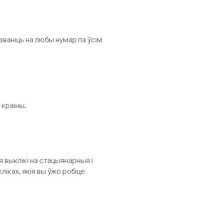
званіць на любы нумар па ўсім
 краіны.
выклікі на стацыянарныя і
іках, якія вы ўжо робіце