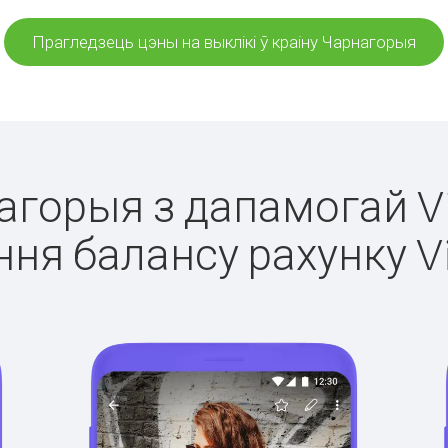
Прагледзець цэны на выклікі ў краіну Чарнагорыя
нагорыя з дапамогай Vi
ня балансу рахунку V