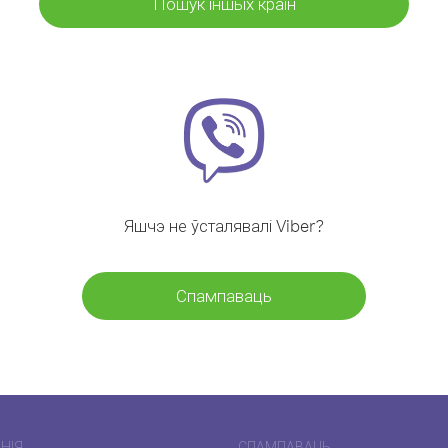
Пошук іншых краін
Яшчэ не ўсталявалі Viber?
Спампаваць
НІЯ
СПАМПАВАЦЬ