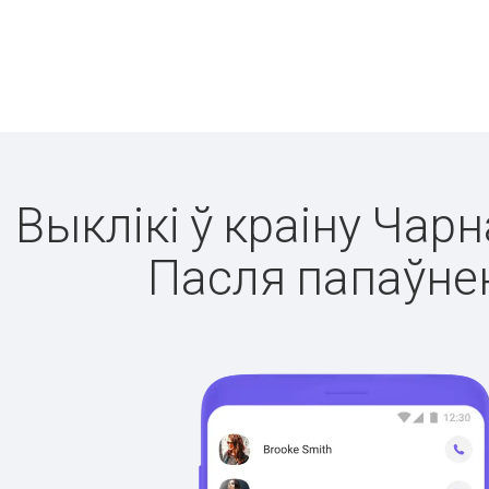
Выклікі ў краіну Чар
Пасля папаўнен