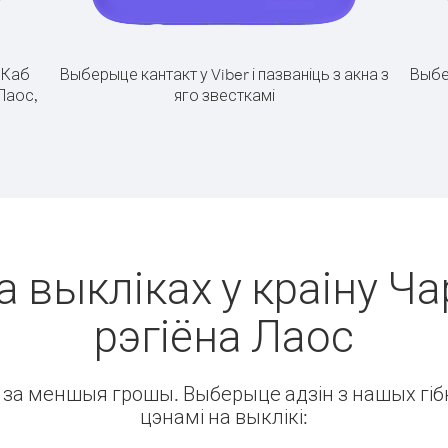
.
Каб
Выберыце кантакт у Viber і пазваніць з акна з
Выбе
 Лаос,
яго звесткамі
а выкліках у краіну Ч
рэгіёна Лаос
ін за меншыя грошы. Выберыце адзін з нашых гібк
цэнамі на выклікі: