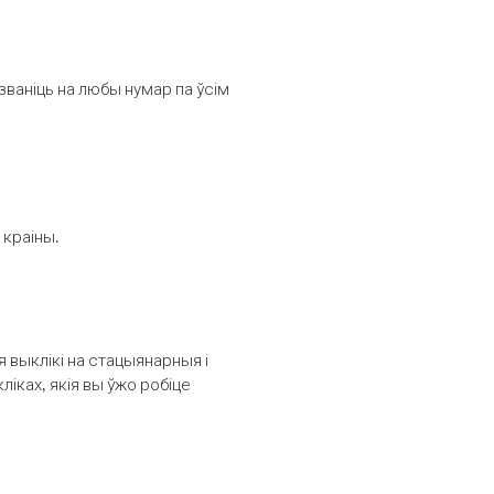
званіць на любы нумар па ўсім
 краіны.
выклікі на стацыянарныя і
іках, якія вы ўжо робіце