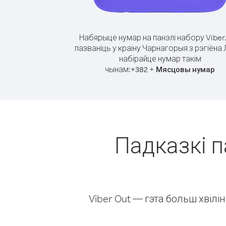
Набярыце нумар на панэлі набору Viber
пазваніць у краіну Чарнагорыя з рэгіёна
набірайце нумар такім
чынам:
+
+
382
Мясцовы нумар
Падказкі п
Viber Out — гэта больш хвіл