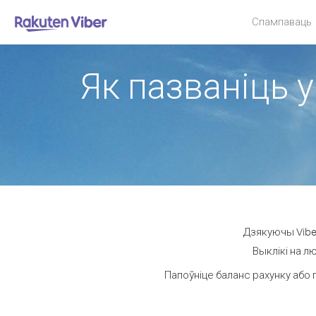
Спампаваць
Як пазваніць у
Дзякуючы Viber
Выклікі на л
Папоўніце баланс рахунку або 