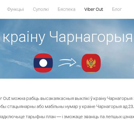
Функцыі
Суполкі
Бяспека
Viber Out
Блог
 краіну Чарнагорыя
 Out можна рабіць высакаякасныя выклікі ў краіну Чарнагорыя 
юбы стацыянарны або мабільны нумар у краіне Чарнагорыя ад 23.5 
падключыце тарыфны план — і зможаце званіць па лепшых цэнах з