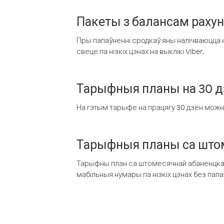
Пакеты з балансам раху
Пры папаўненні сродкаў яны налічваюцца н
свеце па нізкіх цэнах на выклікі Viber.
Тарыфныя планы на 30 д
На гэтым тарыфе на працягу 30 дзён можна 
Тарыфныя планы са штом
Тарыфны план са штомесячнай абаненцкай
мабільныя нумары па нізкіх цэнах без пап