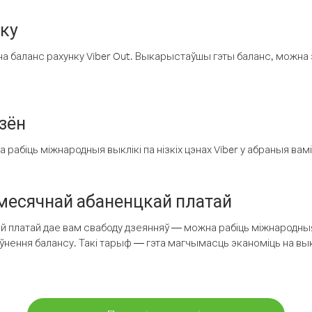
нку
а баланс рахунку Viber Out. Выкарыстаўшы гэты баланс, можна 
зён
рабіць міжнародныя выклікі па нізкіх цэнах Viber у абраныя вамі
есячнай абаненцкай платай
 платай дае вам свабоду дзеянняў — можна рабіць міжнародныя 
аўнення балансу. Такі тарыф — гэта магчымасць эканоміць на выкл