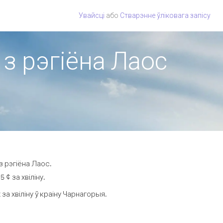
Увайсці
або
Стварэнне ўліковага запісу
 з рэгіёна Лаос
з рэгіёна Лаос.
¢ за хвіліну.
а хвіліну ў краіну Чарнагорыя.