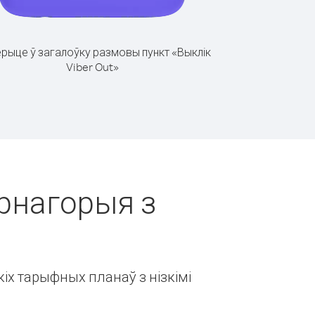
рыце ў загалоўку размовы пункт «Выклік
Viber Out»
арнагорыя з
іх тарыфных планаў з нізкімі