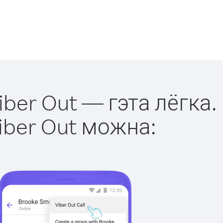
ber Out — гэта лёгка.
iber Out можна: