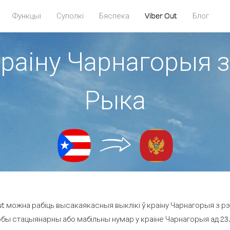
Функцыі
Суполкі
Бяспека
Viber Out
Блог
краіну Чарнагорыя з
Рыка
t можна рабіць высакаякасныя выклікі ў краіну Чарнагорыя з рэ
юбы стацыянарны або мабільны нумар у краіне Чарнагорыя ад 23.5 