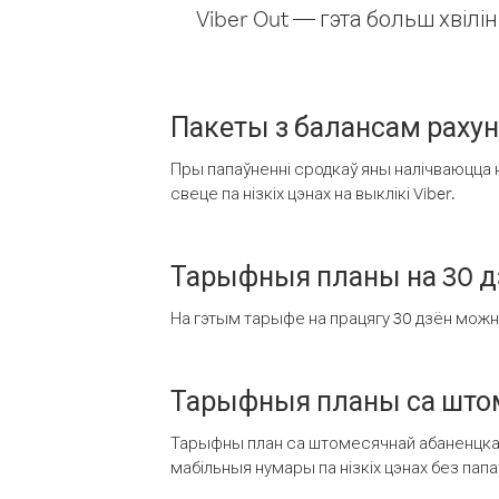
Viber Out — гэта больш хвіл
Пакеты з балансам раху
Пры папаўненні сродкаў яны налічваюцца н
свеце па нізкіх цэнах на выклікі Viber.
Тарыфныя планы на 30 д
На гэтым тарыфе на працягу 30 дзён можна 
Тарыфныя планы са штом
Тарыфны план са штомесячнай абаненцкай
мабільныя нумары па нізкіх цэнах без пап