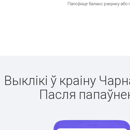
Папоўніце баланс рахунку або 
Выклікі ў краіну Чар
Пасля папаўнен