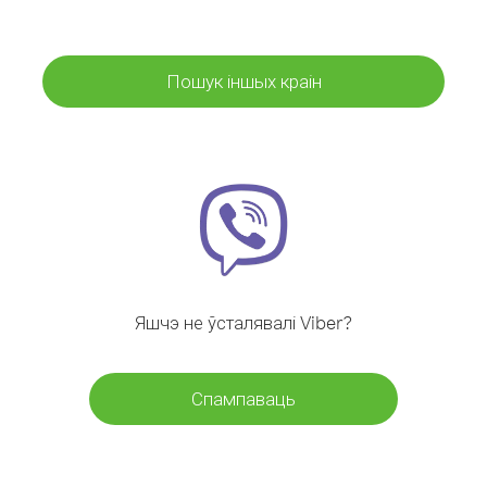
Пошук іншых краін
Яшчэ не ўсталявалі Viber?
Спампаваць