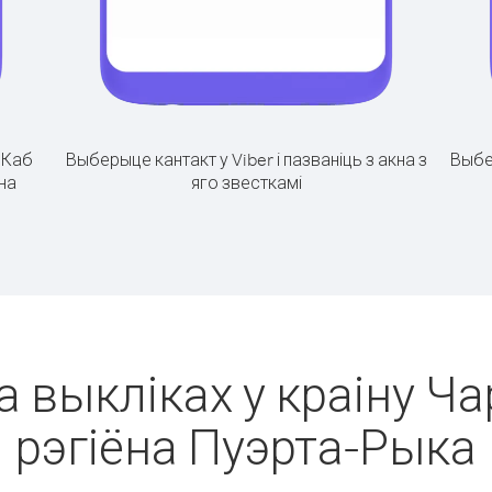
.
Каб
Выберыце кантакт у Viber і пазваніць з акна з
Выбе
ёна
яго звесткамі
м
а выкліках у краіну Ч
рэгіёна Пуэрта-Рыка