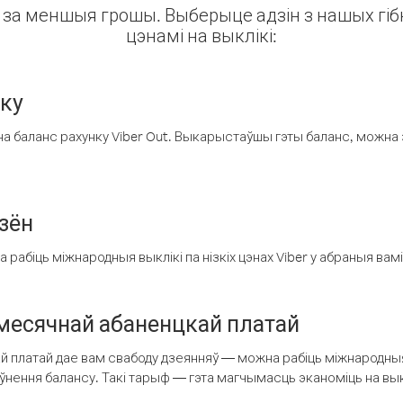
ін за меншыя грошы. Выберыце адзін з нашых гібк
цэнамі на выклікі:
нку
а баланс рахунку Viber Out. Выкарыстаўшы гэты баланс, можна 
зён
рабіць міжнародныя выклікі па нізкіх цэнах Viber у абраныя вамі
есячнай абаненцкай платай
 платай дае вам свабоду дзеянняў — можна рабіць міжнародныя 
аўнення балансу. Такі тарыф — гэта магчымасць эканоміць на выкл