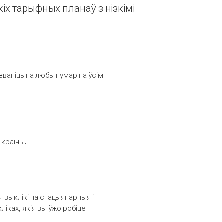
іх тарыфных планаў з нізкімі
званіць на любы нумар па ўсім
 краіны.
выклікі на стацыянарныя і
іках, якія вы ўжо робіце