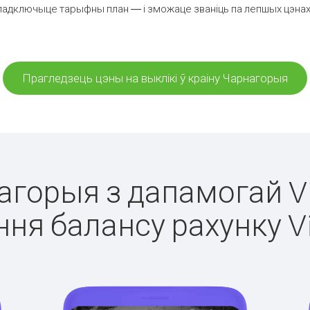
падключыце тарыфны план — і зможаце званіць па лепшых цэнах з
Прагледзець цэны на выклікі ў краіну Чарнагорыя
нагорыя з дапамогай Vi
ня балансу рахунку V