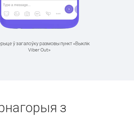
рыце ў загалоўку размовы пункт «Выклік
Viber Out»
арнагорыя з