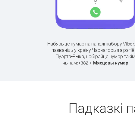
Набярыце нумар на панэлі набору Viber
пазваніць у краіну Чарнагорыя з рэгі
Пуэрта-Рыка, набірайце нумар такі
чынам:
+
+
382
Мясцовы нумар
Падказкі п