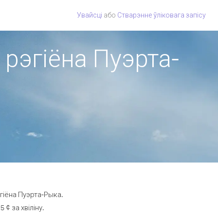
Увайсці
або
Стварэнне ўліковага запісу
 рэгіёна Пуэрта-
гіёна Пуэрта-Рыка.
¢ за хвіліну.