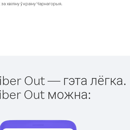
а хвіліну ў краіну Чарнагорыя.
ber Out — гэта лёгка.
iber Out можна: