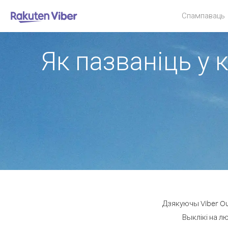
Спампаваць
Як пазваніць у 
Дзякуючы Viber Ou
Выклікі на л