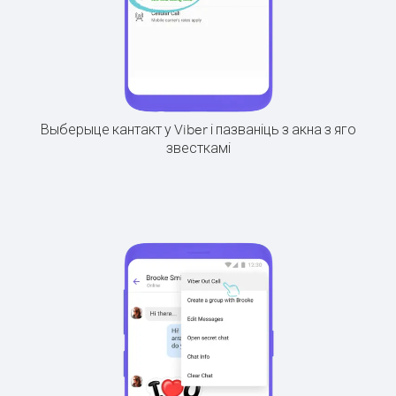
Выберыце кантакт у Viber і пазваніць з акна з яго
звесткамі