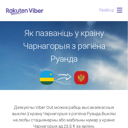
Увайсці
Togg
navig
Як пазваніць у краіну
Чарнагорыя з рэгіёна
Руанда
Дзякуючы Viber Out можна рабіць высакаякасныя
выклікі ў краіну Чарнагорыя з рэгіёна Руанда.
Выклікі
на любы стацыянарны або мабільны нумар у краіне
Чарнагорыя ад 23.5 ¢ за хвіліну.