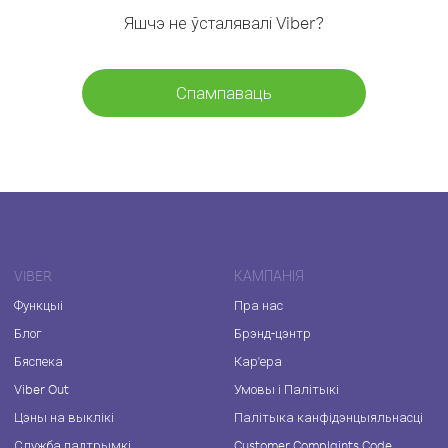
Яшчэ не ўсталявалі Viber?
Спампаваць
VIBER
КАМПАНІЯ
Функцыі
Пра нас
Блог
Брэнд-цэнтр
Бяспека
Кар'ера
Viber Out
Умовы і Палітыкі
Цэны на выклікі
Палітыка канфідэнцыяльнасці
Служба падтрымкі
Customer Complaints Code