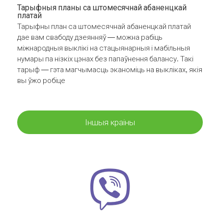
Тарыфныя планы са штомесячнай абаненцкай
платай
Тарыфны план са штомесячнай абаненцкай платай
дае вам свабоду дзеянняў — можна рабіць
міжнародныя выклікі на стацыянарныя і мабільныя
нумары па нізкіх цэнах без папаўнення балансу. Такі
тарыф — гэта магчымасць эканоміць на выкліках, якія
вы ўжо робіце
Іншыя краіны