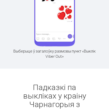
Выберыце ў загалоўку размовы пункт «Выклік
Viber Out»
Падказкі па
выкліках у краіну
Чарнагорыя з