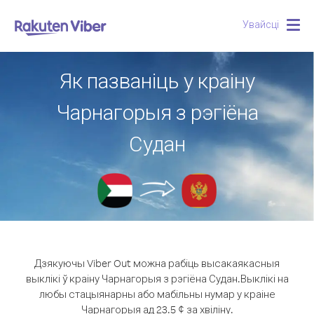
Увайсці
Togg
navig
Як пазваніць у краіну
Чарнагорыя з рэгіёна
Судан
Дзякуючы Viber Out можна рабіць высакаякасныя
выклікі ў краіну Чарнагорыя з рэгіёна Судан.
Выклікі на
любы стацыянарны або мабільны нумар у краіне
Чарнагорыя ад 23.5 ¢ за хвіліну.