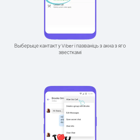
Выберыце кантакт у Viber і пазваніць з акна з яго
звесткамі