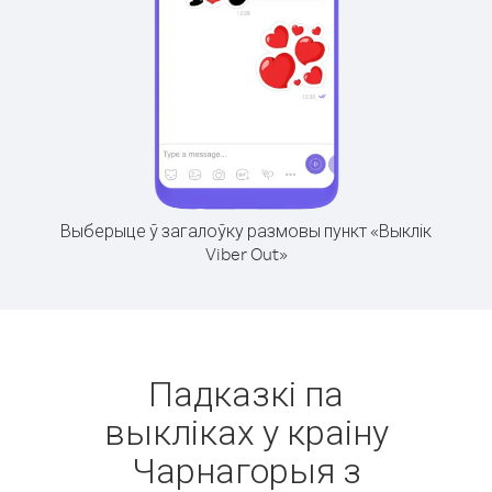
Выберыце ў загалоўку размовы пункт «Выклік
Viber Out»
Падказкі па
выкліках у краіну
Чарнагорыя з