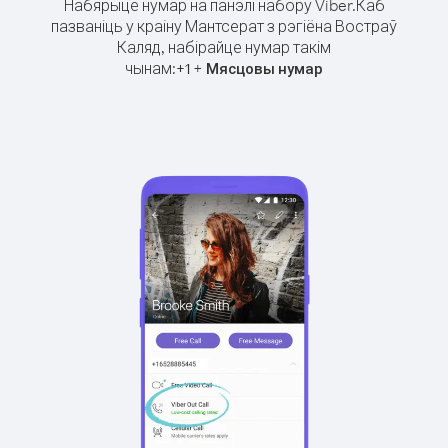
Набярыце нумар на панэлі набору Viber.
Каб
пазваніць у краіну Мантсерат з рэгіёна Востраў
Каляд, набірайце нумар такім
чынам:
+
+
1
Мясцовы нумар