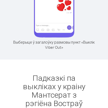
Выберыце ў загалоўку размовы пункт «Выклік
Viber Out»
Падказкі па
выкліках у краіну
Мантсерат з
рэгіёна Востраў