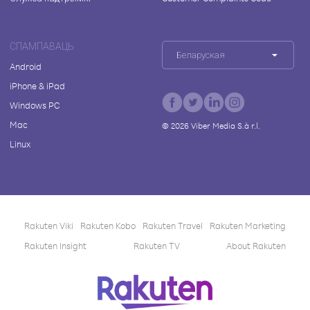
СПАМПАВАЦЬ
Беларуская
Android
iPhone & iPad
Windows PC
Mac
©
2026
Viber Media S.à r.l.
Linux
Rakuten Viki
Rakuten Kobo
Rakuten Travel
Rakuten Marketing
Rakuten Insight
Rakuten TV
About Rakuten