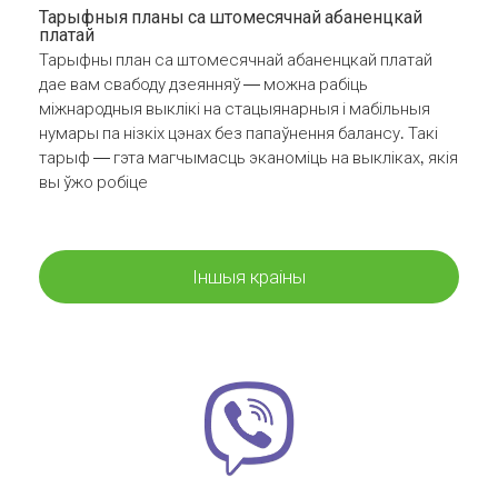
Тарыфныя планы са штомесячнай абаненцкай
платай
Тарыфны план са штомесячнай абаненцкай платай
дае вам свабоду дзеянняў — можна рабіць
міжнародныя выклікі на стацыянарныя і мабільныя
нумары па нізкіх цэнах без папаўнення балансу. Такі
тарыф — гэта магчымасць эканоміць на выкліках, якія
вы ўжо робіце
Іншыя краіны