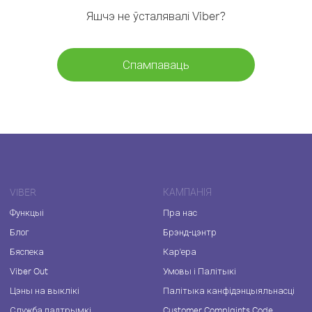
Яшчэ не ўсталявалі Viber?
Спампаваць
VIBER
КАМПАНІЯ
Функцыі
Пра нас
Блог
Брэнд-цэнтр
Бяспека
Кар'ера
Viber Out
Умовы і Палітыкі
Цэны на выклікі
Палітыка канфідэнцыяльнасці
Служба падтрымкі
Customer Complaints Code