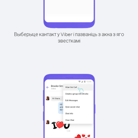
Выберыце кантакт у Viber і пазваніць з акна з яго
звесткамі