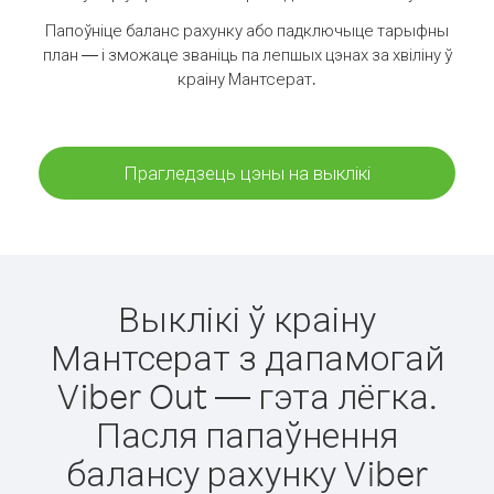
Папоўніце баланс рахунку або падключыце тарыфны
план — і зможаце званіць па лепшых цэнах за хвіліну ў
краіну Мантсерат.
Прагледзець цэны на выклікі
Выклікі ў краіну
Мантсерат з дапамогай
Viber Out — гэта лёгка.
Пасля папаўнення
балансу рахунку Viber