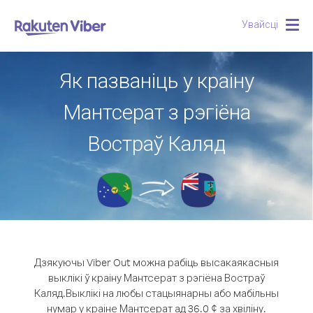
Увайсці
Togg
navig
Як пазваніць у краіну
Мантсерат з рэгіёна
Востраў Каляд
Дзякуючы Viber Out можна рабіць высакаякасныя
выклікі ў краіну Мантсерат з рэгіёна Востраў
Каляд.
Выклікі на любы стацыянарны або мабільны
нумар у краіне Мантсерат ад 36.0 ¢ за хвіліну.