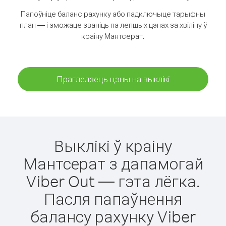
Папоўніце баланс рахунку або падключыце тарыфны
план — і зможаце званіць па лепшых цэнах за хвіліну ў
краіну Мантсерат.
Прагледзець цэны на выклікі
Выклікі ў краіну
Мантсерат з дапамогай
Viber Out — гэта лёгка.
Пасля папаўнення
балансу рахунку Viber