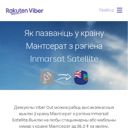
Увайсці
Togg
navig
Як пазваніць у краіну
Мантсерат з рэгіёна
Inmarsat Satellite
Дзякуючы Viber Out можна рабіць высакаякасныя
выклікі ў краіну Мантсерат з рэгіёна Inmarsat
Satellite.
Выклікі на любы стацыянарны або мабільны
нумар у краіне Мантсерат ад 36.0 ¢ за хвіліну.