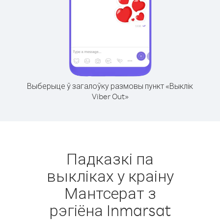
Выберыце ў загалоўку размовы пункт «Выклік
Viber Out»
Падказкі па
выкліках у краіну
Мантсерат з
рэгіёна Inmarsat