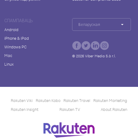
СПАМПАВАЦЬ
Беларуская
Android
iPhone & iPad
Windows PC
Mac
©
2026
Viber Media S.à r.l.
Linux
Rakuten Viki
Rakuten Kobo
Rakuten Travel
Rakuten Marketing
Rakuten Insight
Rakuten TV
About Rakuten