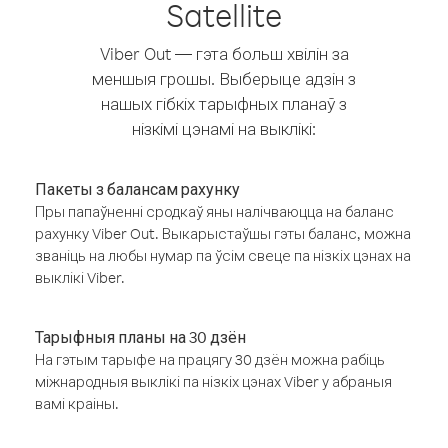
Satellite
Viber Out — гэта больш хвілін за
меншыя грошы. Выберыце адзін з
нашых гібкіх тарыфных планаў з
нізкімі цэнамі на выклікі:
Пакеты з балансам рахунку
Пры папаўненні сродкаў яны налічваюцца на баланс
рахунку Viber Out. Выкарыстаўшы гэты баланс, можна
званіць на любы нумар па ўсім свеце па нізкіх цэнах на
выклікі Viber.
Тарыфныя планы на 30 дзён
На гэтым тарыфе на працягу 30 дзён можна рабіць
міжнародныя выклікі па нізкіх цэнах Viber у абраныя
вамі краіны.