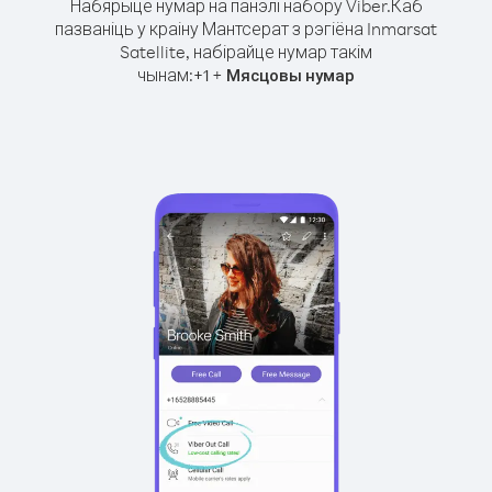
Набярыце нумар на панэлі набору Viber.
Каб
пазваніць у краіну Мантсерат з рэгіёна Inmarsat
Satellite, набірайце нумар такім
чынам:
+
+
1
Мясцовы нумар