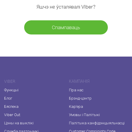
Яшчэ не ўсталявалі Viber?
Спампаваць
VIBER
КАМПАНІЯ
Функцыі
Пра нас
Блог
Брэнд-цэнтр
Бяспека
Кар'ера
Viber Out
Умовы і Палітыкі
Цэны на выклікі
Палітыка канфідэнцыяльнасці
Служба падтрымкі
Customer Complaints Code