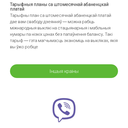
Тарыфныя планы са штомесячнай абаненцкай
платай
Тарыфны план са штомесячнай абаненцкай платай
дае вам свабоду дзеянняў — можна рабіць
міжнародныя выклікі на стацыянарныя і мабільныя
нумары па нізкіх цэнах без папаўнення балансу. Такі
тарыф — гэта магчымасць эканоміць на выкліках, якія
вы ўжо робіце
Іншыя краіны