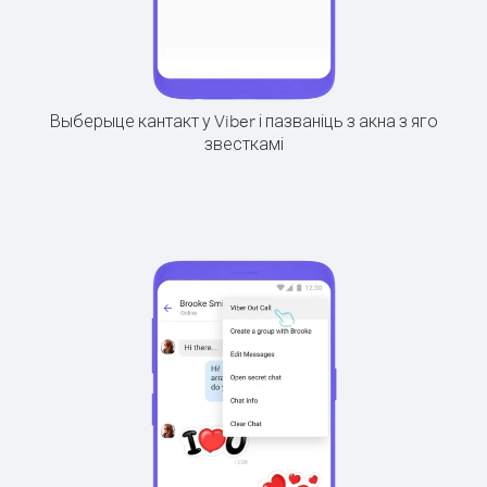
Выберыце кантакт у Viber і пазваніць з акна з яго
звесткамі