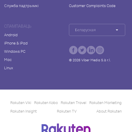
Служба падтрымкі
Customer Complaints Code
СПАМПАВАЦЬ
Беларуская
Android
iPhone & iPad
Windows PC
Mac
©
2026
Viber Media S.à r.l.
Linux
Rakuten Viki
Rakuten Kobo
Rakuten Travel
Rakuten Marketing
Rakuten Insight
Rakuten TV
About Rakuten