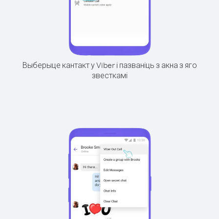
Выберыце кантакт у Viber і пазваніць з акна з яго
звесткамі