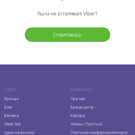
Яшчэ не ўсталявалі Viber?
Спампаваць
VIBER
КАМПАНІЯ
Функцыі
Пра нас
Блог
Брэнд-цэнтр
Бяспека
Кар'ера
Viber Out
Умовы і Палітыкі
Цэны на выклікі
Палітыка канфідэнцыяльнасці