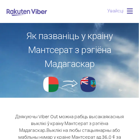
Увайсці
Togg
navig
Як пазваніць у краіну
Мантсерат з рэгіёна
Мадагаскар
Дзякуючы Viber Out можна рабіць высакаякасныя
выклікі ў краіну Мантсерат з рэгіёна
Мадагаскар.
Выклікі на любы стацыянарны або
мабільны нумар у краіне Мантсерат ад 36.0 ¢ за