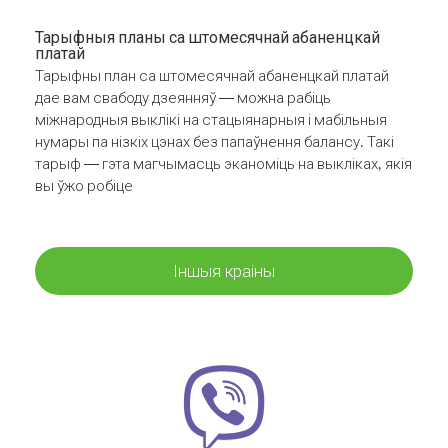
Тарыфныя планы са штомесячнай абаненцкай
платай
Тарыфны план са штомесячнай абаненцкай платай
дае вам свабоду дзеянняў — можна рабіць
міжнародныя выклікі на стацыянарныя і мабільныя
нумары па нізкіх цэнах без папаўнення балансу. Такі
тарыф — гэта магчымасць эканоміць на выкліках, якія
вы ўжо робіце
Іншыя краіны