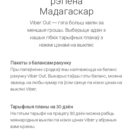
рэгіёна
Мадагаскар
Viber Out — гэта больш хвілін за
меншыя грошы. Выберыце адзін з
нашых гібкіх тарыфных планаў з
нізкімі цэнамі на выклікі:
Пакеты з балансам рахунку
Пры папаўненні сродкаў яны налічваюцца на баланс
рахунку Viber Out. Выкарыстаўшы гэты баланс, можна
званіць на любы нумар па ўсім свеце па нізкіх цэнах на
выклікі Viber.
Тарыфныя планы на 30 дзён
На гэтым тарыфе на працягу 30 дзён можна рабіць
міжнародныя выклікі па нізкіх цэнах Viber у абраныя
вамі краіны.