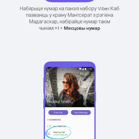
Набярыце нумар на панэлі набору Viber.
Каб
пазваніць у краіну Мантсерат з рэгіёна
Мадагаскар, набірайце нумар такім
чынам:
+
+
1
Мясцовы нумар