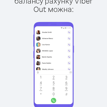
балансу рахунку Viber
Out можна: