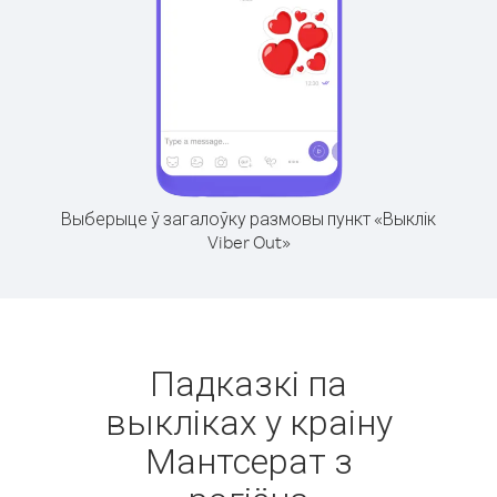
Выберыце ў загалоўку размовы пункт «Выклік
Viber Out»
Падказкі па
выкліках у краіну
Мантсерат з