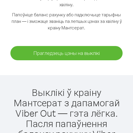
хвіліну.
Папоўніце баланс рахунку або падключыце тарыфны
план — і зможаце званіць па лепшых цэнах за хвіліну ў
краіну Мантсерат.
Прагледзець цэны на выклікі
Выклікі ў краіну
Мантсерат з дапамогай
Viber Out — гэта лёгка.
Пасля папаўнення