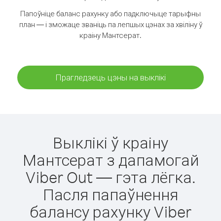
Папоўніце баланс рахунку або падключыце тарыфны
план — і зможаце званіць па лепшых цэнах за хвіліну ў
краіну Мантсерат.
Прагледзець цэны на выклікі
Выклікі ў краіну
Мантсерат з дапамогай
Viber Out — гэта лёгка.
Пасля папаўнення
балансу рахунку Viber