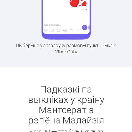
Выберыце ў загалоўку размовы пункт «Выклік
Viber Out»
Падказкі па
выкліках у краіну
Мантсерат з
рэгіёна Малайзія
Viber Out — гэта больш хвілін за