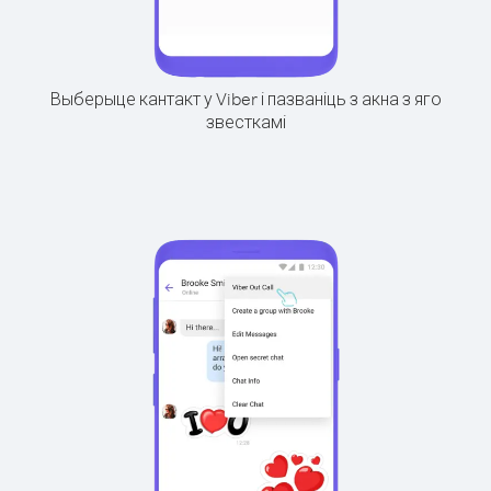
Выберыце кантакт у Viber і пазваніць з акна з яго
звесткамі