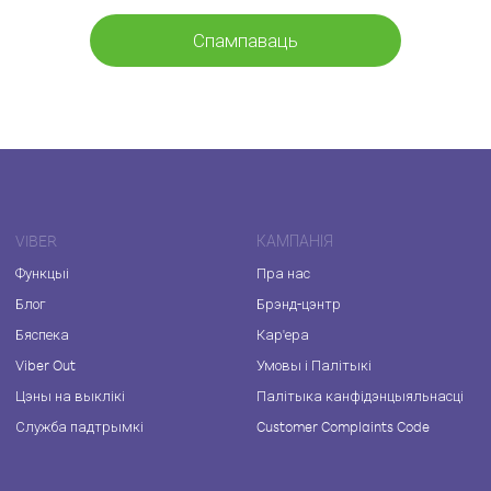
Спампаваць
VIBER
КАМПАНІЯ
Функцыі
Пра нас
Блог
Брэнд-цэнтр
Бяспека
Кар'ера
Viber Out
Умовы і Палітыкі
Цэны на выклікі
Палітыка канфідэнцыяльнасці
Служба падтрымкі
Customer Complaints Code