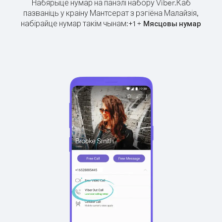
Набярыце нумар на панэлі набору Viber.
Каб
пазваніць у краіну Мантсерат з рэгіёна Малайзія,
набірайце нумар такім чынам:
+
+
1
Мясцовы нумар