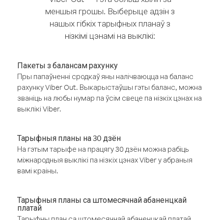
меншыя грошы. Выберыце адзін з
нашых гібкіх тарыфных планаў з
нізкімі цэнамі на выклікі:
Пакеты з балансам рахунку
Пры папаўненні сродкаў яны налічваюцца на баланс
рахунку Viber Out. Выкарыстаўшы гэты баланс, можна
званіць на любы нумар па ўсім свеце па нізкіх цэнах на
выклікі Viber.
Тарыфныя планы на 30 дзён
На гэтым тарыфе на працягу 30 дзён можна рабіць
міжнародныя выклікі па нізкіх цэнах Viber у абраныя
вамі краіны.
Тарыфныя планы са штомесячнай абаненцкай
платай
Тарыфны план са штомесячнай абаненцкай платай