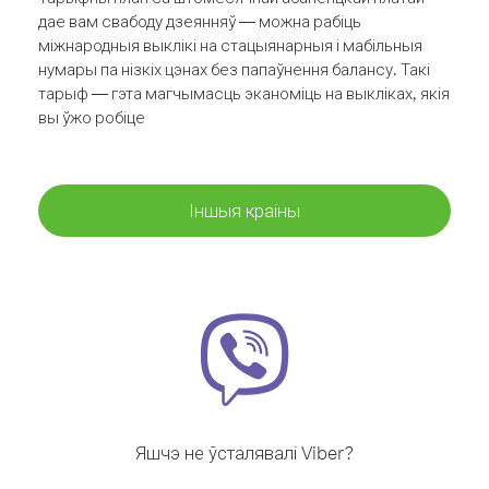
дае вам свабоду дзеянняў — можна рабіць
міжнародныя выклікі на стацыянарныя і мабільныя
нумары па нізкіх цэнах без папаўнення балансу. Такі
тарыф — гэта магчымасць эканоміць на выкліках, якія
вы ўжо робіце
Іншыя краіны
Яшчэ не ўсталявалі Viber?