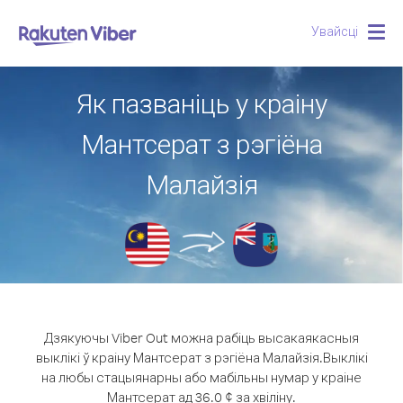
Увайсці
Togg
navig
Як пазваніць у краіну
Мантсерат з рэгіёна
Малайзія
Дзякуючы Viber Out можна рабіць высакаякасныя
выклікі ў краіну Мантсерат з рэгіёна Малайзія.
Выклікі
на любы стацыянарны або мабільны нумар у краіне
Мантсерат ад 36.0 ¢ за хвіліну.