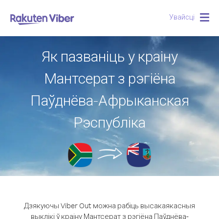
Увайсці
Togg
navig
Як пазваніць у краіну
Мантсерат з рэгіёна
Паўднёва-Афрыканская
Рэспубліка
Дзякуючы Viber Out можна рабіць высакаякасныя
выклікі ў краіну Мантсерат з рэгіёна Паўднёва-