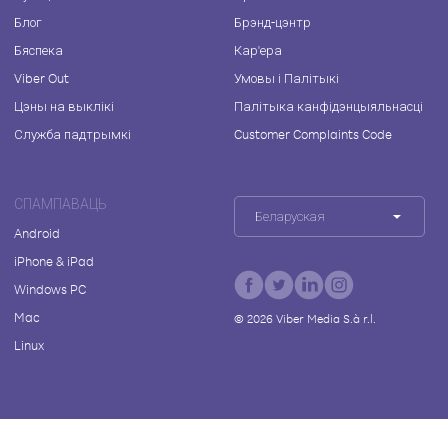
Блог
Брэнд-цэнтр
Бяспека
Кар'ера
Viber Out
Умовы і Палітыкі
Цэны на выклікі
Палітыка канфідэнцыяльнасці
Служба падтрымкі
Customer Complaints Code
СПАМПАВАЦЬ
Беларуская
Android
iPhone & iPad
Windows PC
Mac
©
2026
Viber Media S.à r.l.
Linux