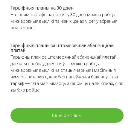
Тарыфныя планы на 30 дзён
На гэтым тарыфе на працягу 30 дзён можна рабіць
міжнародныя выклікі па нізкіх цэнах Viber у абраныя
вамі краіны.
Тарыфныя планы са штомесячнай абаненцкай
платай
Тарыфны план са штомесячнай абаненцкай платай
дае вам свабоду дзеянняў — можна рабіць
міжнародныя выклікі на стацыянарныя і мабільныя
нумары па нізкіх цэнах без папаўнення балансу. Такі
тарыф — гэта магчымасць эканоміць на выкліках, якія
вы ўжо робіце
Іншыя краіны