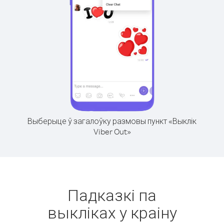
Выберыце ў загалоўку размовы пункт «Выклік
Viber Out»
Падказкі па
выкліках у краіну