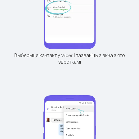
Выберыце кантакт у Viber і пазваніць з акна з яго
звесткамі