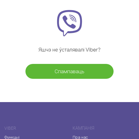
Яшчэ не ўсталявалі Viber?
Спампаваць
VIBER
КАМПАНІЯ
Функцыі
Пра нас