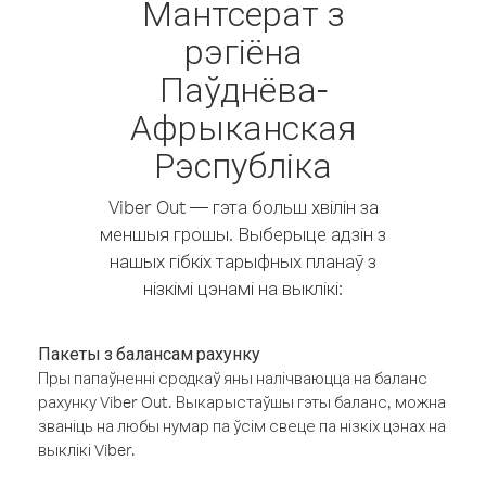
Мантсерат з
рэгіёна
Паўднёва-
Афрыканская
Рэспубліка
Viber Out — гэта больш хвілін за
меншыя грошы. Выберыце адзін з
нашых гібкіх тарыфных планаў з
нізкімі цэнамі на выклікі:
Пакеты з балансам рахунку
Пры папаўненні сродкаў яны налічваюцца на баланс
рахунку Viber Out. Выкарыстаўшы гэты баланс, можна
званіць на любы нумар па ўсім свеце па нізкіх цэнах на
выклікі Viber.