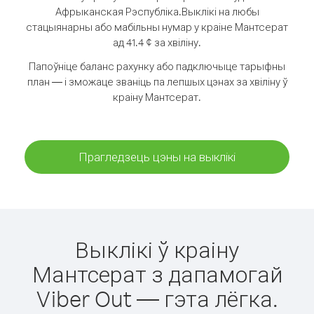
Афрыканская Рэспубліка.
Выклікі на любы
стацыянарны або мабільны нумар у краіне Мантсерат
ад 41.4 ¢ за хвіліну.
Папоўніце баланс рахунку або падключыце тарыфны
план — і зможаце званіць па лепшых цэнах за хвіліну ў
краіну Мантсерат.
Прагледзець цэны на выклікі
Выклікі ў краіну
Мантсерат з дапамогай
Viber Out — гэта лёгка.