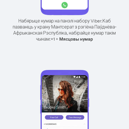
Набярыце нумар на панэлі набору Viber.
Каб
пазваніць у краіну Мантсерат з рэгіёна Паўднёва-
Афрыканская Рэспубліка, набірайце нумар такім
чынам:
+
+
1
Мясцовы нумар