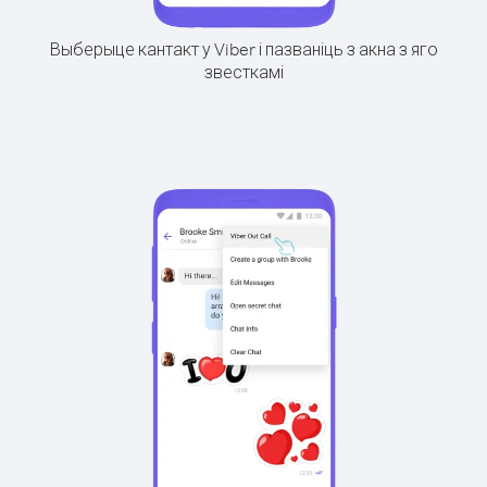
Выберыце кантакт у Viber і пазваніць з акна з яго
звесткамі