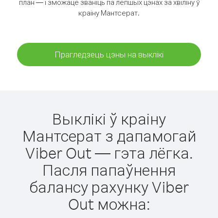
план — і зможаце званіць па лепшых цэнах за хвіліну ў
краіну Мантсерат.
Прагледзець цэны на выклікі
Выклікі ў краіну
Мантсерат з дапамогай
Viber Out — гэта лёгка.
Пасля папаўнення
балансу рахунку Viber
Out можна: