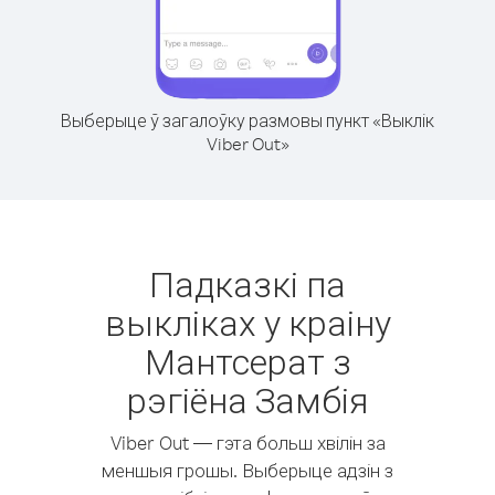
Выберыце ў загалоўку размовы пункт «Выклік
Viber Out»
Падказкі па
выкліках у краіну
Мантсерат з
рэгіёна Замбія
Viber Out — гэта больш хвілін за
меншыя грошы. Выберыце адзін з