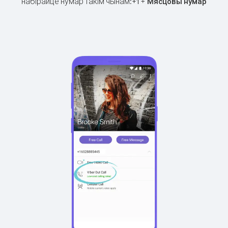
набірайце нумар такім чынам:
+
+
1
Мясцовы нумар