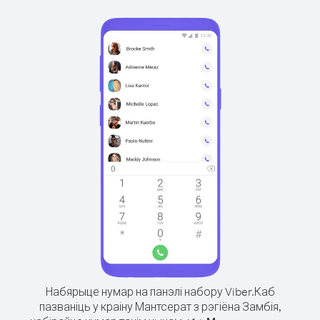
Набярыце нумар на панэлі набору Viber.
Каб
пазваніць у краіну Мантсерат з рэгіёна Замбія,