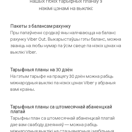
нашых гібкіх тарыфных планаў з
нізкімі цэнамі на выклікі:
Пакеты з балансам рахунку
Пры папаўненні сродкаў яны налічваюцца на баланс
рахунку Viber Out. Выкарыстаўшы гэты баланс, можна
званіць на любы нумар па ўсім свеце па нізкіх цэнах на
выклікі Viber.
Тарыфныя планы на 30 дзён
На гэтым тарыфе на працягу 30 дзён можна рабіць
міжнародныя выклікі па нізкіх цэнах Viber у абраныя
вамі краіны.
Тарыфныя планы са штомесячнай абаненцкай
платай
Тарыфны план са штомесячнай абаненцкай платай
дае вам свабоду дзеянняў — можна рабіць
міжнародныя выклікі на стацыянарныя і мабільныя