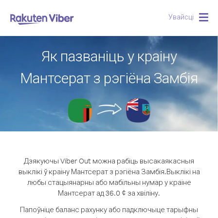
Увайсці
Togg
navig
Як пазваніць у краіну
Мантсерат з рэгіёна Замбія
Дзякуючы Viber Out можна рабіць высакаякасныя
выклікі ў краіну Мантсерат з рэгіёна Замбія.
Выклікі на
любы стацыянарны або мабільны нумар у краіне
Мантсерат ад 36.0 ¢ за хвіліну.
Папоўніце баланс рахунку або падключыце тарыфны