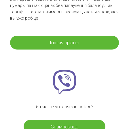
нумары па нізкіх цэнах без папаўнення балансу. Такі
тарыф — гэта магчымасць эканоміць на выкліках, якія
вы ўжо робіце
Іншыя краіны
Яшчэ не ўсталявалі Viber?
Спампаваць