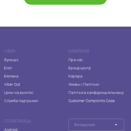
VIBER
КАМПАНІЯ
Функцыі
Пра нас
Блог
Брэнд-цэнтр
Бяспека
Кар'ера
Viber Out
Умовы і Палітыкі
Цэны на выклікі
Палітыка канфідэнцыяльнасці
Служба падтрымкі
Customer Complaints Code
СПАМПАВАЦЬ
Беларуская
Android