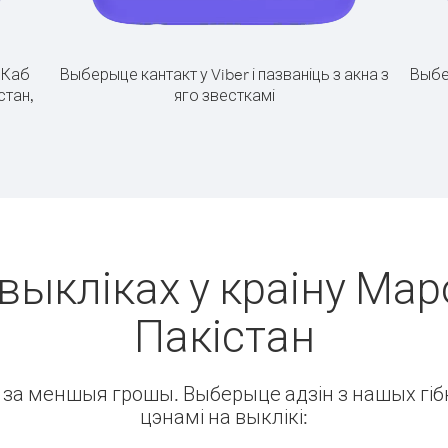
.
Каб
Выберыце кантакт у Viber і пазваніць з акна з
Выбе
стан,
яго звесткамі
выкліках у краіну Мар
Пакістан
ін за меншыя грошы. Выберыце адзін з нашых гібк
цэнамі на выклікі: