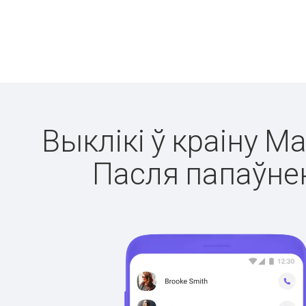
Выклікі ў краіну М
Пасля папаўнен