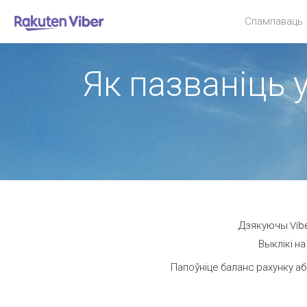
Спампаваць
Як пазваніць 
Дзякуючы Vibe
Выклікі на
Папоўніце баланс рахунку аб