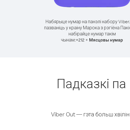
Набярыце нумар на панэлі набору Viber
пазваніць у краіну Марока з рэгіёна Пакі
набірайце нумар такім
чынам:
+
+
212
Мясцовы нумар
Падказкі па 
Viber Out — гэта больш хвіл