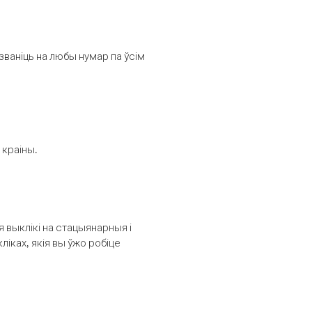
званіць на любы нумар па ўсім
 краіны.
выклікі на стацыянарныя і
іках, якія вы ўжо робіце