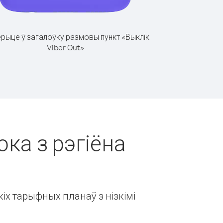
рыце ў загалоўку размовы пункт «Выклік
Viber Out»
ока з рэгіёна
іх тарыфных планаў з нізкімі