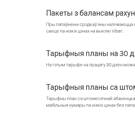
Пакеты з балансам раху
Пры папаўненні сродкаў яны налічваюцца н
свеце па нізкіх цэнах на выклікі Viber.
Тарыфныя планы на 30 д
На гэтым тарыфе на працягу 30 дзён можна 
Тарыфныя планы са штом
Тарыфны план са штомесячнай абаненцкай
мабільныя нумары па нізкіх цэнах без пап