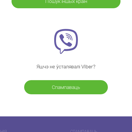
Пошук іншых краін
Яшчэ не ўсталявалі Viber?
Спампаваць
НІЯ
СПАМПАВАЦЬ