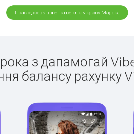
Прагледзець цэны на выклікі ў краіну Марока
арока з дапамогай Vibe
ня балансу рахунку V