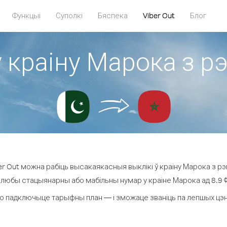
Функцыі
Суполкі
Бяспека
Viber Out
Блог
у краіну Марока з рэ
r Out можна рабіць высакаякасныя выклікі ў краіну Марока з рэг
 любы стацыянарны або мабільны нумар у краіне Марока ад 8.9 ¢ 
о падключыце тарыфны план — і зможаце званіць па лепшых цэнах