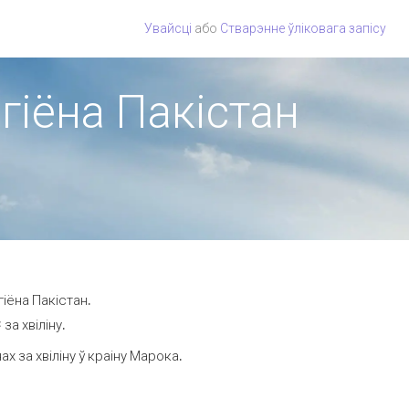
Увайсці
або
Стварэнне ўліковага запісу
гіёна Пакістан
іёна Пакістан.
за хвіліну.
 за хвіліну ў краіну Марока.