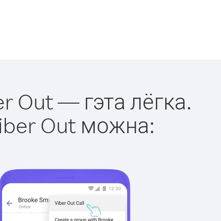
r Out — гэта лёгка.
iber Out можна: