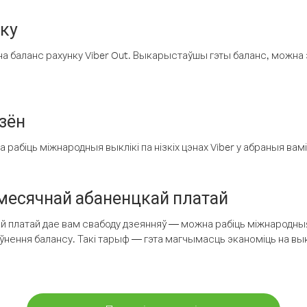
нку
а баланс рахунку Viber Out. Выкарыстаўшы гэты баланс, можна 
зён
рабіць міжнародныя выклікі па нізкіх цэнах Viber у абраныя вамі
есячнай абаненцкай платай
 платай дае вам свабоду дзеянняў — можна рабіць міжнародныя 
аўнення балансу. Такі тарыф — гэта магчымасць эканоміць на выкл