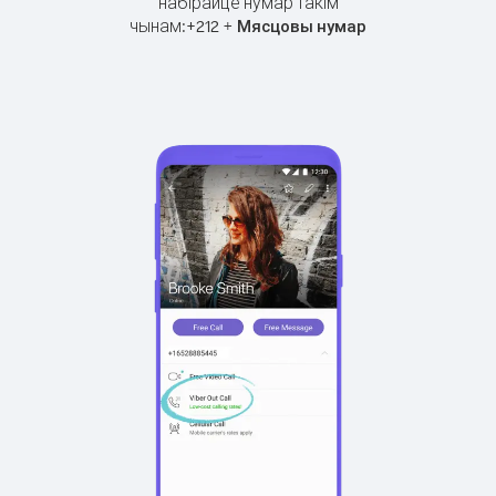
набірайце нумар такім
чынам:
+
+
212
Мясцовы нумар