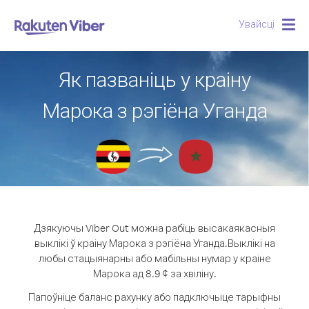
Увайсці
Togg
navig
Як пазваніць у краіну
Марока з рэгіёна Уганда
Дзякуючы Viber Out можна рабіць высакаякасныя
выклікі ў краіну Марока з рэгіёна Уганда.
Выклікі на
любы стацыянарны або мабільны нумар у краіне
Марока ад 8.9 ¢ за хвіліну.
Папоўніце баланс рахунку або падключыце тарыфны