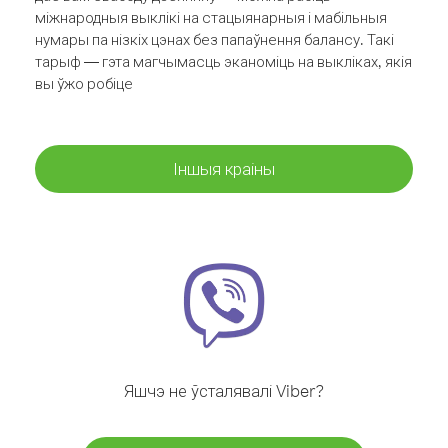
міжнародныя выклікі на стацыянарныя і мабільныя
нумары па нізкіх цэнах без папаўнення балансу. Такі
тарыф — гэта магчымасць эканоміць на выкліках, якія
вы ўжо робіце
Іншыя краіны
Яшчэ не ўсталявалі Viber?