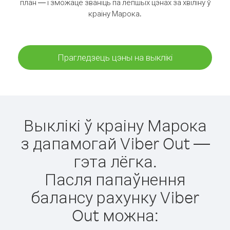
план — і зможаце званіць па лепшых цэнах за хвіліну ў
краіну Марока.
Прагледзець цэны на выклікі
Выклікі ў краіну Марока
з дапамогай Viber Out —
гэта лёгка.
Пасля папаўнення
балансу рахунку Viber
Out можна: