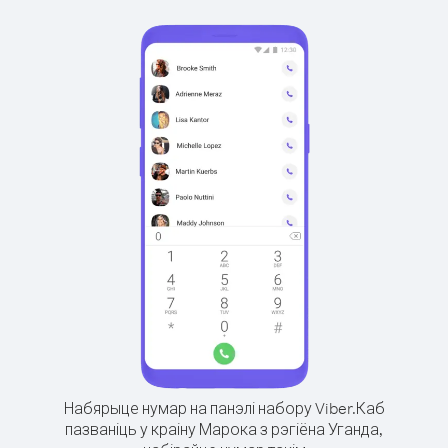
Набярыце нумар на панэлі набору Viber.
Каб
пазваніць у краіну Марока з рэгіёна Уганда,