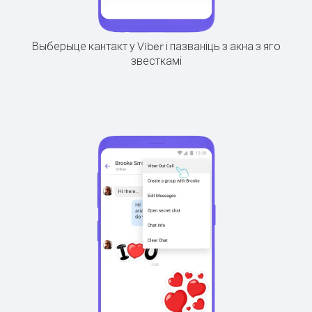
Выберыце кантакт у Viber і пазваніць з акна з яго
звесткамі