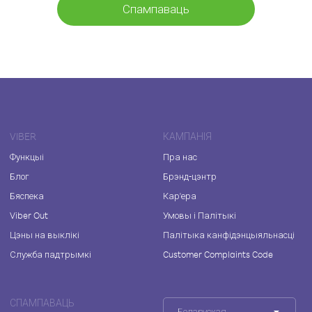
Спампаваць
VIBER
КАМПАНІЯ
Функцыі
Пра нас
Блог
Брэнд-цэнтр
Бяспека
Кар'ера
Viber Out
Умовы і Палітыкі
Цэны на выклікі
Палітыка канфідэнцыяльнасці
Служба падтрымкі
Customer Complaints Code
СПАМПАВАЦЬ
Беларуская