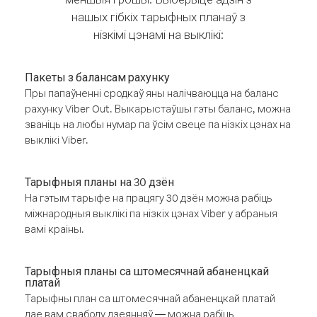
нашых гібкіх тарыфных планаў з
нізкімі цэнамі на выклікі:
Пакеты з балансам рахунку
Пры папаўненні сродкаў яны налічваюцца на баланс
рахунку Viber Out. Выкарыстаўшы гэты баланс, можна
званіць на любы нумар па ўсім свеце па нізкіх цэнах на
выклікі Viber.
Тарыфныя планы на 30 дзён
На гэтым тарыфе на працягу 30 дзён можна рабіць
міжнародныя выклікі па нізкіх цэнах Viber у абраныя
вамі краіны.
Тарыфныя планы са штомесячнай абаненцкай
платай
Тарыфны план са штомесячнай абаненцкай платай
дае вам свабоду дзеянняў — можна рабіць