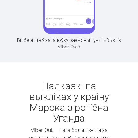
Выберыце ў загалоўку размовы пункт «Выклік
Viber Out»
Падказкі па
выкліках у краіну
Марока з рэгіёна
Уганда
Viber Out — гэта больш хвілін за
меншыя грошы. Выберыце адзін з