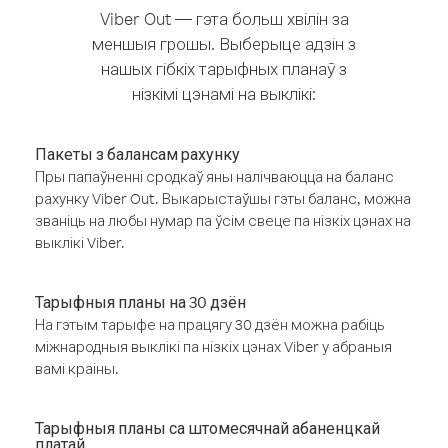
Viber Out — гэта больш хвілін за
меншыя грошы. Выберыце адзін з
нашых гібкіх тарыфных планаў з
нізкімі цэнамі на выклікі:
Пакеты з балансам рахунку
Пры папаўненні сродкаў яны налічваюцца на баланс
рахунку Viber Out. Выкарыстаўшы гэты баланс, можна
званіць на любы нумар па ўсім свеце па нізкіх цэнах на
выклікі Viber.
Тарыфныя планы на 30 дзён
На гэтым тарыфе на працягу 30 дзён можна рабіць
міжнародныя выклікі па нізкіх цэнах Viber у абраныя
вамі краіны.
Тарыфныя планы са штомесячнай абаненцкай
платай