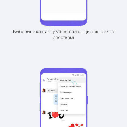
Выберыце кантакт у Viber і пазваніць з акна з яго
звесткамі