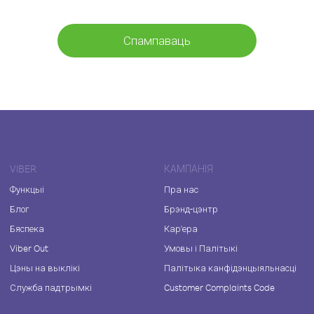
Спампаваць
VIBER
КАМПАНІЯ
Функцыі
Пра нас
Блог
Брэнд-цэнтр
Бяспека
Кар'ера
Viber Out
Умовы і Палітыкі
Цэны на выклікі
Палітыка канфідэнцыяльнасці
Служба падтрымкі
Customer Complaints Code