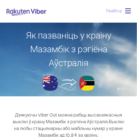
Увайсці
Togg
navig
Як пазваніць у краіну
Мазамбік з рэгіёна
Аўстралія
Дзякуючы Viber Out можна рабіць высакаякасныя
выклікі ў краіну Мазамбік з рэгіёна Аўстралія.
Выклікі
на любы стацыянарны або мабільны нумар у краіне
Мазамбік ад 10.9 ¢ за хвіліну.