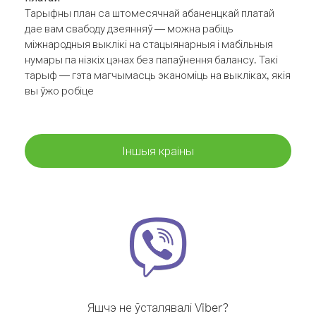
Тарыфны план са штомесячнай абаненцкай платай
дае вам свабоду дзеянняў — можна рабіць
міжнародныя выклікі на стацыянарныя і мабільныя
нумары па нізкіх цэнах без папаўнення балансу. Такі
тарыф — гэта магчымасць эканоміць на выкліках, якія
вы ўжо робіце
Іншыя краіны
Яшчэ не ўсталявалі Viber?