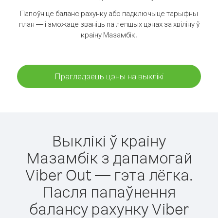
Папоўніце баланс рахунку або падключыце тарыфны
план — і зможаце званіць па лепшых цэнах за хвіліну ў
краіну Мазамбік.
Прагледзець цэны на выклікі
Выклікі ў краіну
Мазамбік з дапамогай
Viber Out — гэта лёгка.
Пасля папаўнення
балансу рахунку Viber