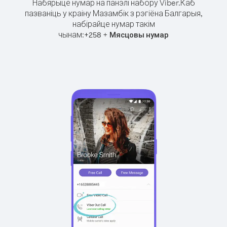
Набярыце нумар на панэлі набору Viber.
Каб
пазваніць у краіну Мазамбік з рэгіёна Балгарыя,
набірайце нумар такім
чынам:
+
+
258
Мясцовы нумар