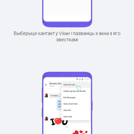
Выберыце кантакт у Viber і пазваніць з акна з яго
звесткамі