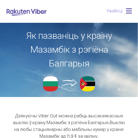
Увайсці
Togg
navig
Як пазваніць у краіну
Мазамбік з рэгіёна
Балгарыя
Дзякуючы Viber Out можна рабіць высакаякасныя
выклікі ў краіну Мазамбік з рэгіёна Балгарыя.
Выклікі
на любы стацыянарны або мабільны нумар у краіне
Мазамбік ад 11.9 ¢ за хвіліну.