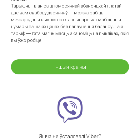
Тарыфны план са штомесячнай абаненцкай платай
дае вам свабоду дзеянняў — можна рабіць
міжнародныя выклікі на стацыянарныя і мабільныя
нумары па нізкіх цэнах без папаўнення балансу. Такі
тарыф — гэта магчымасць эканоміць на выкліках, якія
вы ўжо робіце
Іншыя краіны
Яшчэ не ўсталявалі Viber?