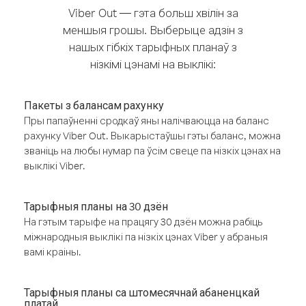
Viber Out — гэта больш хвілін за
меншыя грошы. Выберыце адзін з
нашых гібкіх тарыфных планаў з
нізкімі цэнамі на выклікі:
Пакеты з балансам рахунку
Пры папаўненні сродкаў яны налічваюцца на баланс
рахунку Viber Out. Выкарыстаўшы гэты баланс, можна
званіць на любы нумар па ўсім свеце па нізкіх цэнах на
выклікі Viber.
Тарыфныя планы на 30 дзён
На гэтым тарыфе на працягу 30 дзён можна рабіць
міжнародныя выклікі па нізкіх цэнах Viber у абраныя
вамі краіны.
Тарыфныя планы са штомесячнай абаненцкай
платай