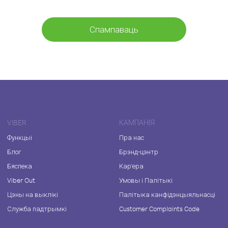
Спампаваць
VIBER
КАМПАНІЯ
Функцыі
Пра нас
Блог
Брэнд-цэнтр
Бяспека
Кар'ера
Viber Out
Умовы і Палітыкі
Цэны на выклікі
Палітыка канфідэнцыяльнасці
Служба падтрымкі
Customer Complaints Code