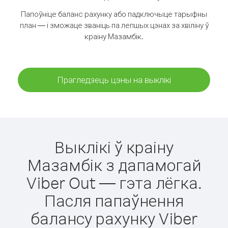
Папоўніце баланс рахунку або падключыце тарыфны
план — і зможаце званіць па лепшых цэнах за хвіліну ў
краіну Мазамбік.
Прагледзець цэны на выклікі
Выклікі ў краіну
Мазамбік з дапамогай
Viber Out — гэта лёгка.
Пасля папаўнення
балансу рахунку Viber