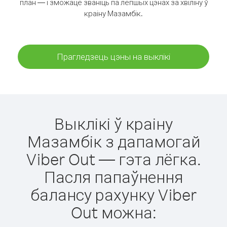
план — і зможаце званіць па лепшых цэнах за хвіліну ў
краіну Мазамбік.
Прагледзець цэны на выклікі
Выклікі ў краіну
Мазамбік з дапамогай
Viber Out — гэта лёгка.
Пасля папаўнення
балансу рахунку Viber
Out можна: