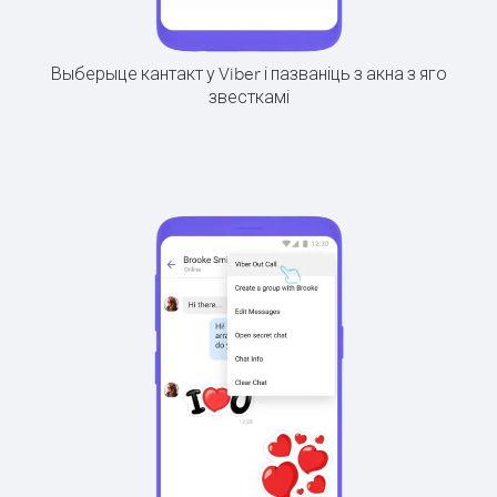
Выберыце кантакт у Viber і пазваніць з акна з яго
звесткамі