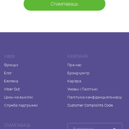
Спампаваць
VIBER
КАМПАНІЯ
Функцыі
Пра нас
Блог
Брэнд-цэнтр
Бяспека
Кар'ера
Viber Out
Умовы і Палітыкі
Цэны на выклікі
Палітыка канфідэнцыяльнасці
Служба падтрымкі
Customer Complaints Code
СПАМПАВАЦЬ
Беларуская