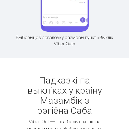
Выберыце ў загалоўку размовы пункт «Выклік
Viber Out»
Падказкі па
выкліках у краіну
Мазамбік з
рэгіёна Саба
Viber Out — гэта больш хвілін за
меншыя грошы. Выберыце адзін з