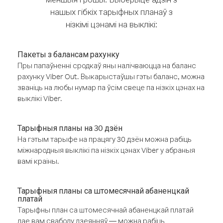
нашых гібкіх тарыфных планаў з
нізкімі цэнамі на выклікі:
Пакеты з балансам рахунку
Пры папаўненні сродкаў яны налічваюцца на баланс
рахунку Viber Out. Выкарыстаўшы гэты баланс, можна
званіць на любы нумар па ўсім свеце па нізкіх цэнах на
выклікі Viber.
Тарыфныя планы на 30 дзён
На гэтым тарыфе на працягу 30 дзён можна рабіць
міжнародныя выклікі па нізкіх цэнах Viber у абраныя
вамі краіны.
Тарыфныя планы са штомесячнай абаненцкай
платай
Тарыфны план са штомесячнай абаненцкай платай
дае вам свабоду дзеянняў — можна рабіць