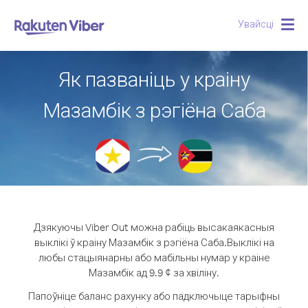
Увайсці
Togg
navig
Як пазваніць у краіну
Мазамбік з рэгіёна Саба
Дзякуючы Viber Out можна рабіць высакаякасныя
выклікі ў краіну Мазамбік з рэгіёна Саба.
Выклікі на
любы стацыянарны або мабільны нумар у краіне
Мазамбік ад 9.9 ¢ за хвіліну.
Папоўніце баланс рахунку або падключыце тарыфны