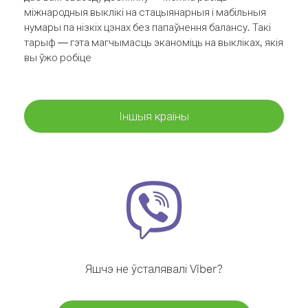
міжнародныя выклікі на стацыянарныя і мабільныя
нумары па нізкіх цэнах без папаўнення балансу. Такі
тарыф — гэта магчымасць эканоміць на выкліках, якія
вы ўжо робіце
Іншыя краіны
Яшчэ не ўсталявалі Viber?