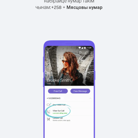
набірайце нумар такім
чынам:
+
+
258
Мясцовы нумар