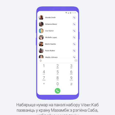
Набярыце нумар на панэлі набору Viber.
Каб
пазваніць у краіну Мазамбік з рэгіёна Саба,