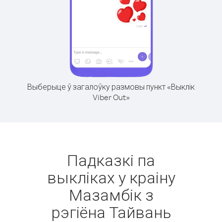
Выберыце ў загалоўку размовы пункт «Выклік
Viber Out»
Падказкі па
выкліках у краіну
Мазамбік з
рэгіёна Тайвань