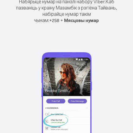
Набярыце нумар на панэлі набору Viber.
Каб
пазваніць у краіну Мазамбік з рэгіёна Тайвань,
набірайце нумар такім
чынам:
+
+
258
Мясцовы нумар