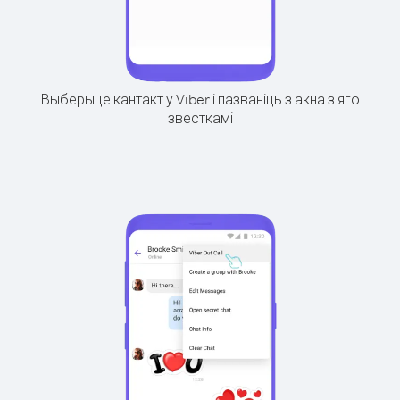
Выберыце кантакт у Viber і пазваніць з акна з яго
звесткамі