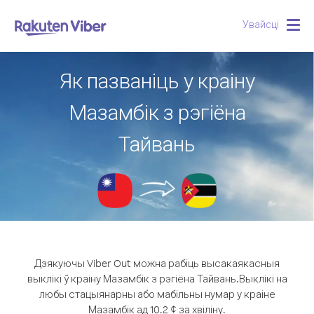
Увайсці
Togg
navig
Як пазваніць у краіну
Мазамбік з рэгіёна
Тайвань
Дзякуючы Viber Out можна рабіць высакаякасныя
выклікі ў краіну Мазамбік з рэгіёна Тайвань.
Выклікі на
любы стацыянарны або мабільны нумар у краіне
Мазамбік ад 10.2 ¢ за хвіліну.