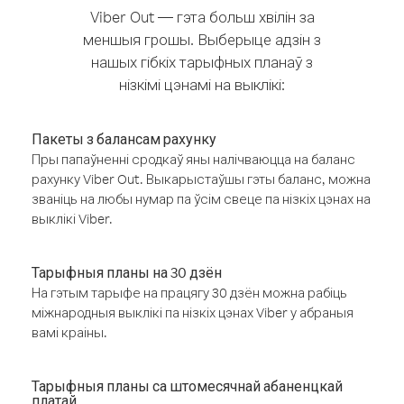
Viber Out — гэта больш хвілін за
меншыя грошы. Выберыце адзін з
нашых гібкіх тарыфных планаў з
нізкімі цэнамі на выклікі:
Пакеты з балансам рахунку
Пры папаўненні сродкаў яны налічваюцца на баланс
рахунку Viber Out. Выкарыстаўшы гэты баланс, можна
званіць на любы нумар па ўсім свеце па нізкіх цэнах на
выклікі Viber.
Тарыфныя планы на 30 дзён
На гэтым тарыфе на працягу 30 дзён можна рабіць
міжнародныя выклікі па нізкіх цэнах Viber у абраныя
вамі краіны.
Тарыфныя планы са штомесячнай абаненцкай
платай