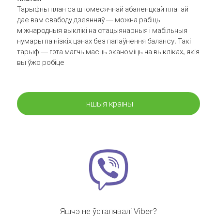
Тарыфны план са штомесячнай абаненцкай платай
дае вам свабоду дзеянняў — можна рабіць
міжнародныя выклікі на стацыянарныя і мабільныя
нумары па нізкіх цэнах без папаўнення балансу. Такі
тарыф — гэта магчымасць эканоміць на выкліках, якія
вы ўжо робіце
Іншыя краіны
Яшчэ не ўсталявалі Viber?