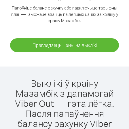
Папоўніце баланс рахунку або падключыце тарыфны
план — і зможаце званіць па лепшых цэнах за хвіліну ў
краіну Мазамбік.
Прагледзець цэны на выклікі
Выклікі ў краіну
Мазамбік з дапамогай
Viber Out — гэта лёгка.
Пасля папаўнення
балансу рахунку Viber