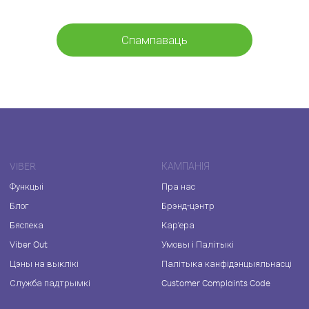
Спампаваць
VIBER
КАМПАНІЯ
Функцыі
Пра нас
Блог
Брэнд-цэнтр
Бяспека
Кар'ера
Viber Out
Умовы і Палітыкі
Цэны на выклікі
Палітыка канфідэнцыяльнасці
Служба падтрымкі
Customer Complaints Code