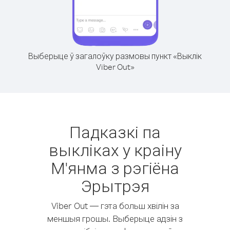
Выберыце ў загалоўку размовы пункт «Выклік
Viber Out»
Падказкі па
выкліках у краіну
М'янма з рэгіёна
Эрытрэя
Viber Out — гэта больш хвілін за
меншыя грошы. Выберыце адзін з