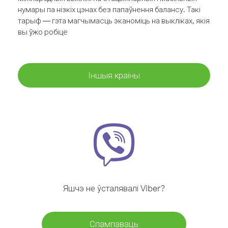
нумары па нізкіх цэнах без папаўнення балансу. Такі
тарыф — гэта магчымасць эканоміць на выкліках, якія
вы ўжо робіце
Іншыя краіны
Яшчэ не ўсталявалі Viber?
Спампаваць