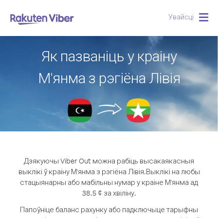
Увайсці
Togg
navig
Як пазваніць у краіну
М'янма з рэгіёна Лівія
Дзякуючы Viber Out можна рабіць высакаякасныя
выклікі ў краіну М'янма з рэгіёна Лівія.
Выклікі на любы
стацыянарны або мабільны нумар у краіне М'янма ад
38.5 ¢ за хвіліну.
Папоўніце баланс рахунку або падключыце тарыфны