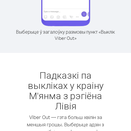
Выберыце ў загалоўку размовы пункт «Выклік
Viber Out»
Падказкі па
выкліках у краіну
М'янма з рэгіёна
Лівія
Viber Out — гэта больш хвілін за
меншыя грошы. Выберыце адзін з