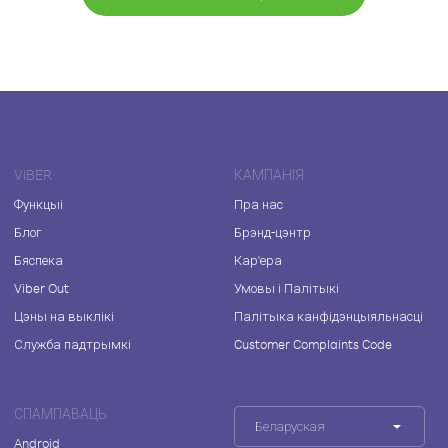
VIBER
КАМПАНІЯ
Функцыі
Пра нас
Блог
Брэнд-цэнтр
Бяспека
Кар'ера
Viber Out
Умовы і Палітыкі
Цэны на выклікі
Палітыка канфідэнцыяльнасці
Служба падтрымкі
Customer Complaints Code
СПАМПАВАЦЬ
Беларуская
Android