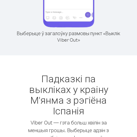
Выберыце ў загалоўку размовы пункт «Выклік
Viber Out»
Падказкі па
выкліках у краіну
М'янма з рэгіёна
Іспанія
Viber Out — гэта больш хвілін за
меншыя грошы. Выберыце адзін з