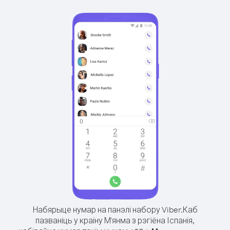
Набярыце нумар на панэлі набору Viber.
Каб
пазваніць у краіну М'янма з рэгіёна Іспанія,