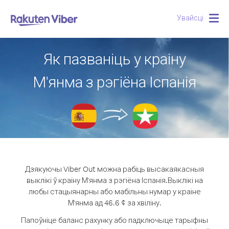
Увайсці
Togg
navig
Як пазваніць у краіну
М'янма з рэгіёна Іспанія
Дзякуючы Viber Out можна рабіць высакаякасныя
выклікі ў краіну М'янма з рэгіёна Іспанія.
Выклікі на
любы стацыянарны або мабільны нумар у краіне
М'янма ад 46.6 ¢ за хвіліну.
Папоўніце баланс рахунку або падключыце тарыфны