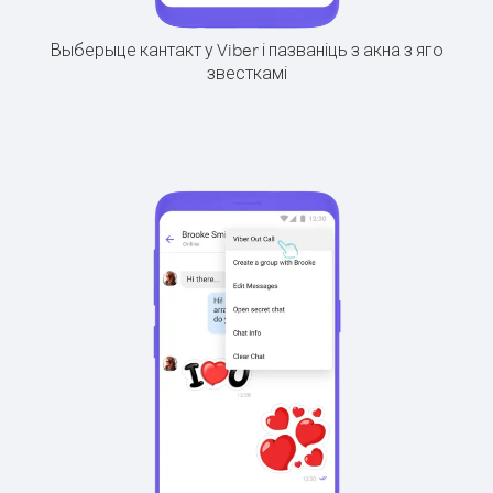
Выберыце кантакт у Viber і пазваніць з акна з яго
звесткамі