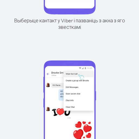
Выберыце кантакт у Viber і пазваніць з акна з яго
звесткамі