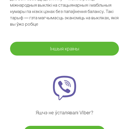
міжнародныя выклікі на стацыянарныя і мабільныя
нумары па нізкіх цэнах без папаўнення балансу. Такі
тарыф — гэта магчымасць эканоміць на выкліках, якія
вы ўжо робіце
Іншыя краіны
Яшчэ не ўсталявалі Viber?