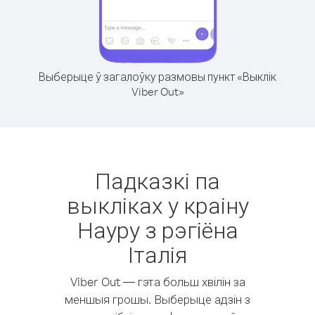
Выберыце ў загалоўку размовы пункт «Выклік
Viber Out»
Падказкі па
выкліках у краіну
Науру з рэгіёна
Італія
Viber Out — гэта больш хвілін за
меншыя грошы. Выберыце адзін з