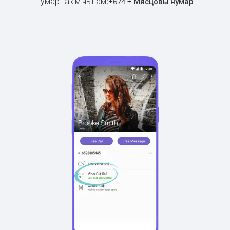
нумар такім чынам:
+
+
674
Мясцовы нумар