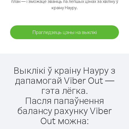
план — і зможаце званіць па лепшых цэнах за хвіліну ў
краіну Науру.
Прагледзець цэны на выклікі
Выклікі ў краіну Науру з
дапамогай Viber Out —
гэта лёгка.
Пасля папаўнення
балансу рахунку Viber
Out можна: