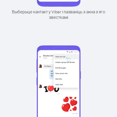
Выберыце кантакт у Viber і пазваніць з акна з яго
звесткамі