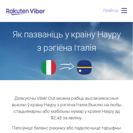
Увайсці
Togg
navig
Як пазваніць у краіну Науру
з рэгіёна Італія
Дзякуючы Viber Out можна рабіць высакаякасныя
выклікі ў краіну Науру з рэгіёна Італія.
Выклікі на любы
стацыянарны або мабільны нумар у краіне Науру ад
$2.43 за хвіліну.
Папоўніце баланс рахунку або падключыце тарыфны