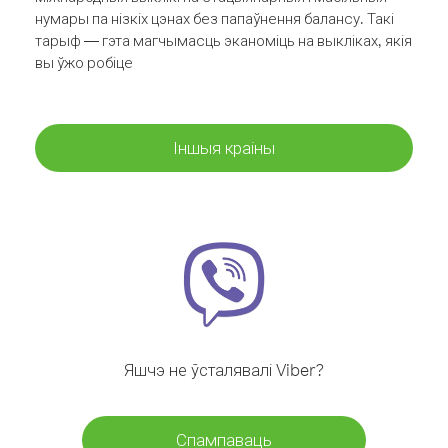
нумары па нізкіх цэнах без папаўнення балансу. Такі
тарыф — гэта магчымасць эканоміць на выкліках, якія
вы ўжо робіце
Іншыя краіны
Яшчэ не ўсталявалі Viber?
Спампаваць