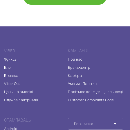
VIBER
КАМПАНІЯ
Функцыі
Пра нас
Блог
Брэнд-цэнтр
Бяспека
Кар'ера
Viber Out
Умовы і Палітыкі
Цэны на выклікі
Палітыка канфідэнцыяльнасці
Служба падтрымкі
Customer Complaints Code
СПАМПАВАЦЬ
Беларуская
Android