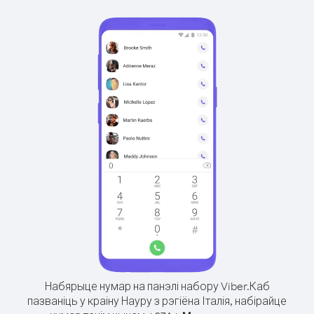
Набярыце нумар на панэлі набору Viber.
Каб
пазваніць у краіну Науру з рэгіёна Італія, набірайце