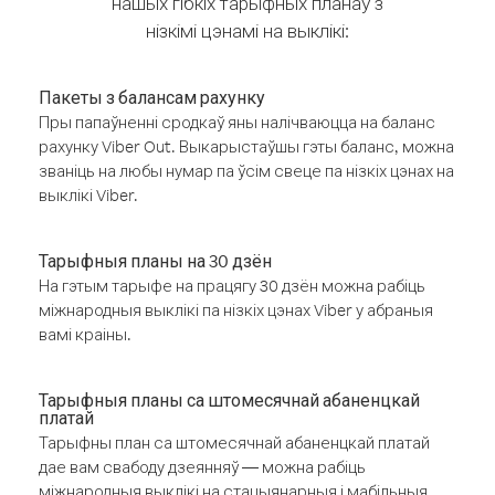
нашых гібкіх тарыфных планаў з
нізкімі цэнамі на выклікі:
Пакеты з балансам рахунку
Пры папаўненні сродкаў яны налічваюцца на баланс
рахунку Viber Out. Выкарыстаўшы гэты баланс, можна
званіць на любы нумар па ўсім свеце па нізкіх цэнах на
выклікі Viber.
Тарыфныя планы на 30 дзён
На гэтым тарыфе на працягу 30 дзён можна рабіць
міжнародныя выклікі па нізкіх цэнах Viber у абраныя
вамі краіны.
Тарыфныя планы са штомесячнай абаненцкай
платай
Тарыфны план са штомесячнай абаненцкай платай
дае вам свабоду дзеянняў — можна рабіць
міжнародныя выклікі на стацыянарныя і мабільныя