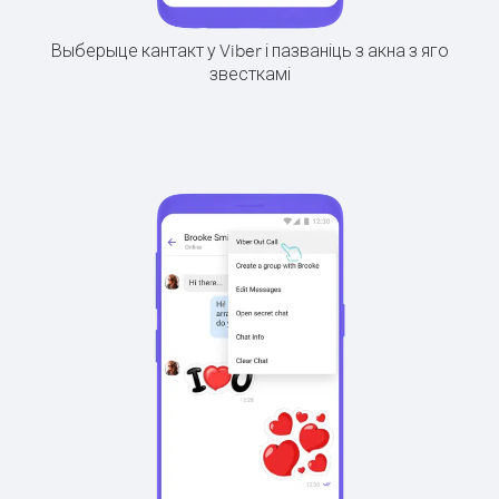
Выберыце кантакт у Viber і пазваніць з акна з яго
звесткамі