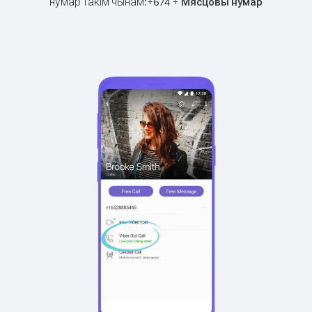
нумар такім чынам:
+
+
674
Мясцовы нумар