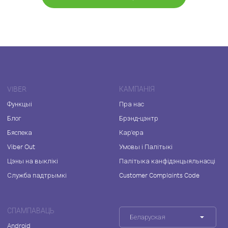
VIBER
КАМПАНІЯ
Функцыі
Пра нас
Блог
Брэнд-цэнтр
Бяспека
Кар'ера
Viber Out
Умовы і Палітыкі
Цэны на выклікі
Палітыка канфідэнцыяльнасці
Служба падтрымкі
Customer Complaints Code
СПАМПАВАЦЬ
Беларуская
Android