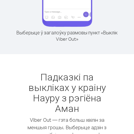
Выберыце ў загалоўку размовы пункт «Выклік
Viber Out»
Падказкі па
выкліках у краіну
Науру з рэгіёна
Аман
Viber Out — гэта больш хвілін за
меншыя грошы. Выберыце адзін з