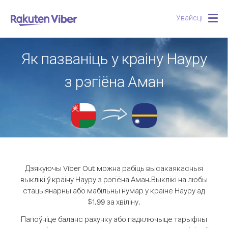
Увайсці
Togg
navig
Як пазваніць у краіну Науру
з рэгіёна Аман
Дзякуючы Viber Out можна рабіць высакаякасныя
выклікі ў краіну Науру з рэгіёна Аман.
Выклікі на любы
стацыянарны або мабільны нумар у краіне Науру ад
$1.99 за хвіліну.
Папоўніце баланс рахунку або падключыце тарыфны