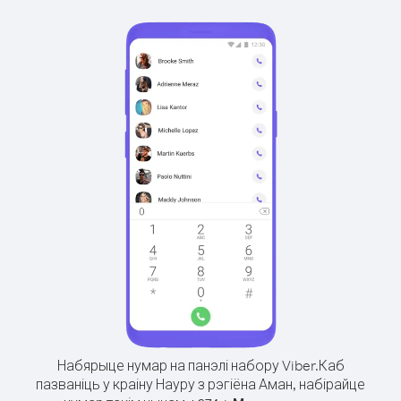
Набярыце нумар на панэлі набору Viber.
Каб
пазваніць у краіну Науру з рэгіёна Аман, набірайце