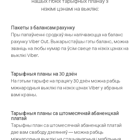
нашых гібкіх тарыфных планаў з
нізкімі цэнамі на выклікі:
Пакеты з балансам рахунку
Пры папаўненні сродкаў яны налічваюцца на баланс
рахунку Viber Out. Выкарыстаўшы гэты баланс, можна
званіць на любы нумар па ўсім свеце па нізкіх цэнах на
выклікі Viber.
Тарыфныя планы на 30 дзён
На гэтым тарыфе на працягу 30 дзён можна рабіць
міжнародныя выклікі па нізкіх цэнах Viber у абраныя
вамі краіны.
Тарыфныя планы са штомесячнай абаненцкай
платай
Тарыфны план са штомесячнай абаненцкай платай
дае вам свабоду дзеянняў — можна рабіць
міжнародныя выклікі на стацыянарныя і мабільныя