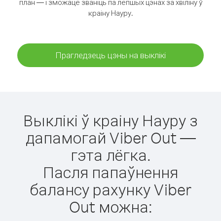
план — і зможаце званіць па лепшых цэнах за хвіліну ў
краіну Науру.
Прагледзець цэны на выклікі
Выклікі ў краіну Науру з
дапамогай Viber Out —
гэта лёгка.
Пасля папаўнення
балансу рахунку Viber
Out можна: