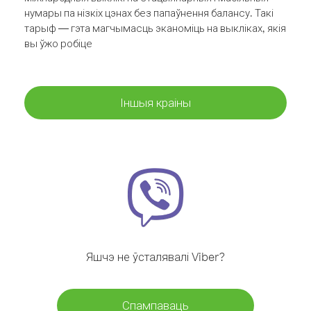
нумары па нізкіх цэнах без папаўнення балансу. Такі
тарыф — гэта магчымасць эканоміць на выкліках, якія
вы ўжо робіце
Іншыя краіны
Яшчэ не ўсталявалі Viber?
Спампаваць