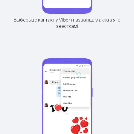
Выберыце кантакт у Viber і пазваніць з акна з яго
звесткамі