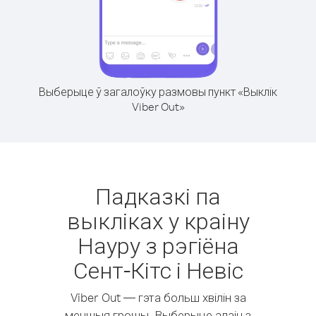
Выберыце ў загалоўку размовы пункт «Выклік
Viber Out»
Падказкі па
выкліках у краіну
Науру з рэгіёна
Сент-Кітс і Невіс
Viber Out — гэта больш хвілін за
меншыя грошы. Выберыце адзін з