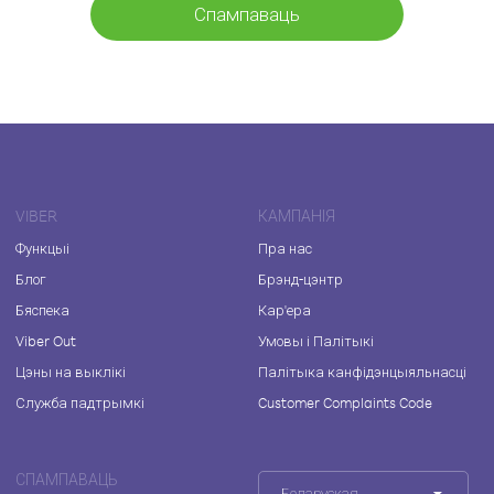
Спампаваць
VIBER
КАМПАНІЯ
Функцыі
Пра нас
Блог
Брэнд-цэнтр
Бяспека
Кар'ера
Viber Out
Умовы і Палітыкі
Цэны на выклікі
Палітыка канфідэнцыяльнасці
Служба падтрымкі
Customer Complaints Code
СПАМПАВАЦЬ
Беларуская