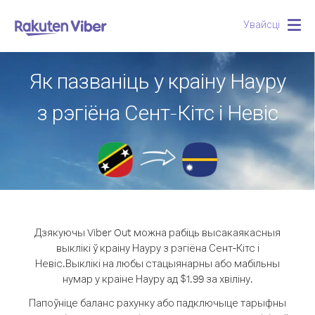
Увайсці
Togg
navig
Як пазваніць у краіну Науру
з рэгіёна Сент-Кітс і Невіс
Дзякуючы Viber Out можна рабіць высакаякасныя
выклікі ў краіну Науру з рэгіёна Сент-Кітс і
Невіс.
Выклікі на любы стацыянарны або мабільны
нумар у краіне Науру ад $1.99 за хвіліну.
Папоўніце баланс рахунку або падключыце тарыфны