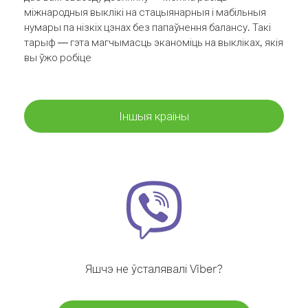
міжнародныя выклікі на стацыянарныя і мабільныя
нумары па нізкіх цэнах без папаўнення балансу. Такі
тарыф — гэта магчымасць эканоміць на выкліках, якія
вы ўжо робіце
Іншыя краіны
Яшчэ не ўсталявалі Viber?