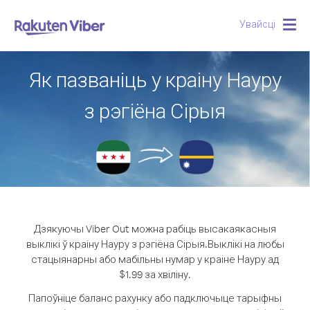
Увайсці
Togg
navig
Як пазваніць у краіну Науру
з рэгіёна Сірыя
Дзякуючы Viber Out можна рабіць высакаякасныя
выклікі ў краіну Науру з рэгіёна Сірыя.
Выклікі на любы
стацыянарны або мабільны нумар у краіне Науру ад
$1.99 за хвіліну.
Папоўніце баланс рахунку або падключыце тарыфны