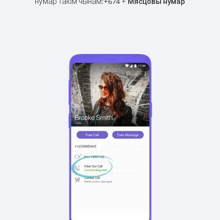
нумар такім чынам:
+
+
674
Мясцовы нумар