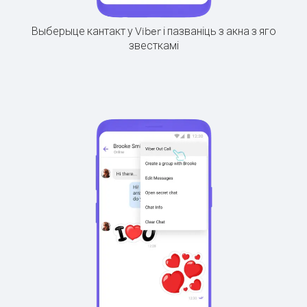
Выберыце кантакт у Viber і пазваніць з акна з яго
звесткамі