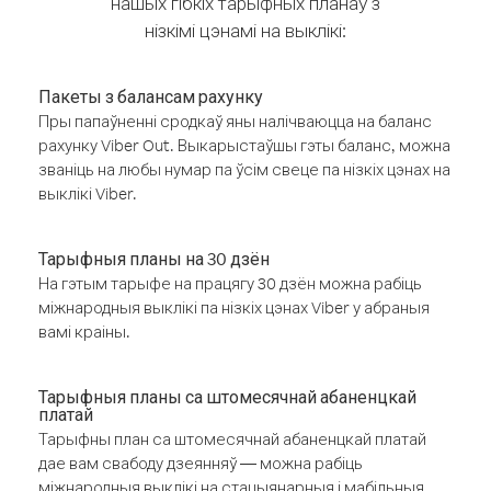
нашых гібкіх тарыфных планаў з
нізкімі цэнамі на выклікі:
Пакеты з балансам рахунку
Пры папаўненні сродкаў яны налічваюцца на баланс
рахунку Viber Out. Выкарыстаўшы гэты баланс, можна
званіць на любы нумар па ўсім свеце па нізкіх цэнах на
выклікі Viber.
Тарыфныя планы на 30 дзён
На гэтым тарыфе на працягу 30 дзён можна рабіць
міжнародныя выклікі па нізкіх цэнах Viber у абраныя
вамі краіны.
Тарыфныя планы са штомесячнай абаненцкай
платай
Тарыфны план са штомесячнай абаненцкай платай
дае вам свабоду дзеянняў — можна рабіць
міжнародныя выклікі на стацыянарныя і мабільныя