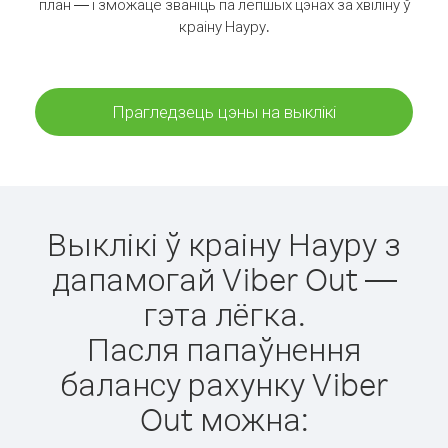
план — і зможаце званіць па лепшых цэнах за хвіліну ў
краіну Науру.
Прагледзець цэны на выклікі
Выклікі ў краіну Науру з
дапамогай Viber Out —
гэта лёгка.
Пасля папаўнення
балансу рахунку Viber
Out можна: