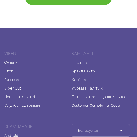
VIBER
КАМПАНІЯ
Функцыі
Пра нас
Блог
Брэнд-цэнтр
Бяспека
Кар'ера
Viber Out
Умовы і Палітыкі
Цэны на выклікі
Палітыка канфідэнцыяльнасці
Служба падтрымкі
Customer Complaints Code
СПАМПАВАЦЬ
Беларуская
Android