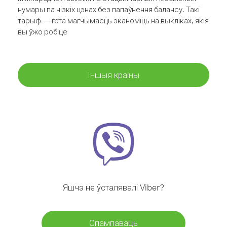
нумары па нізкіх цэнах без папаўнення балансу. Такі
тарыф — гэта магчымасць эканоміць на выкліках, якія
вы ўжо робіце
Іншыя краіны
Яшчэ не ўсталявалі Viber?
Спампаваць