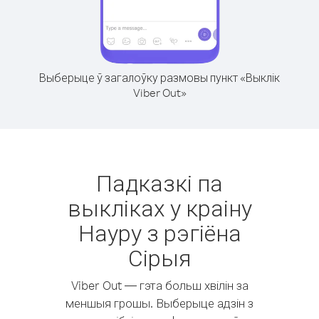
Выберыце ў загалоўку размовы пункт «Выклік
Viber Out»
Падказкі па
выкліках у краіну
Науру з рэгіёна
Сірыя
Viber Out — гэта больш хвілін за
меншыя грошы. Выберыце адзін з