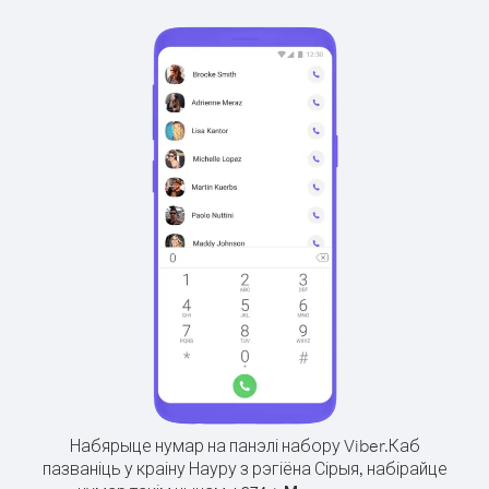
Набярыце нумар на панэлі набору Viber.
Каб
пазваніць у краіну Науру з рэгіёна Сірыя, набірайце