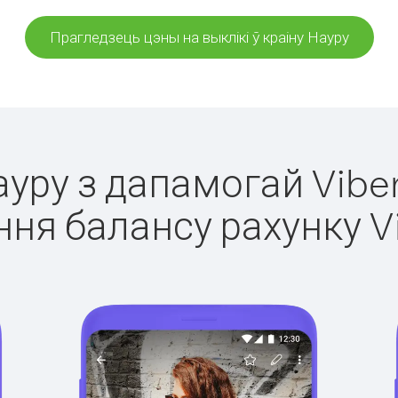
Прагледзець цэны на выклікі ў краіну Науру
ауру з дапамогай Vibe
ня балансу рахунку V