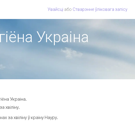
Увайсці
або
Стварэнне ўліковага запісу
гіёна Украіна
іёна Украіна.
а хвіліну.
 за хвіліну ў краіну Науру.