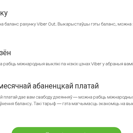
нку
а баланс рахунку Viber Out. Выкарыстаўшы гэты баланс, можна 
зён
рабіць міжнародныя выклікі па нізкіх цэнах Viber у абраныя вамі
есячнай абаненцкай платай
 платай дае вам свабоду дзеянняў — можна рабіць міжнародныя 
аўнення балансу. Такі тарыф — гэта магчымасць эканоміць на выкл