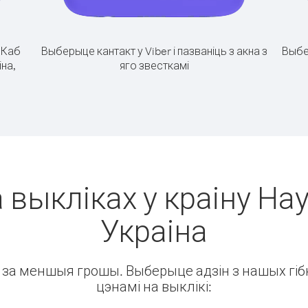
.
Каб
Выберыце кантакт у Viber і пазваніць з акна з
Выбе
іна,
яго звесткамі
 выкліках у краіну Нау
Украіна
ін за меншыя грошы. Выберыце адзін з нашых гібк
цэнамі на выклікі: