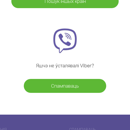
Пошук іншых краін
Яшчэ не ўсталявалі Viber?
Спампаваць
НІЯ
СПАМПАВАЦЬ