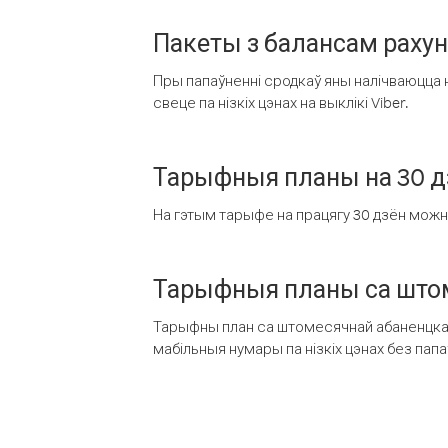
Пакеты з балансам раху
Пры папаўненні сродкаў яны налічваюцца н
свеце па нізкіх цэнах на выклікі Viber.
Тарыфныя планы на 30 д
На гэтым тарыфе на працягу 30 дзён можна 
Тарыфныя планы са штом
Тарыфны план са штомесячнай абаненцкай
мабільныя нумары па нізкіх цэнах без пап