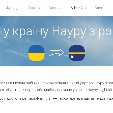
Функцыі
Суполкі
Бяспека
Viber Out
Блог
 у краіну Науру з рэ
er Out можна рабіць высакаякасныя выклікі ў краіну Науру з рэг
а любы стацыянарны або мабільны нумар у краіне Науру ад $1.99 з
бо падключыце тарыфны план — і зможаце званіць па лепшых цэнах