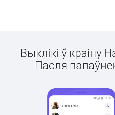
Выклікі ў краіну Н
Пасля папаўнен