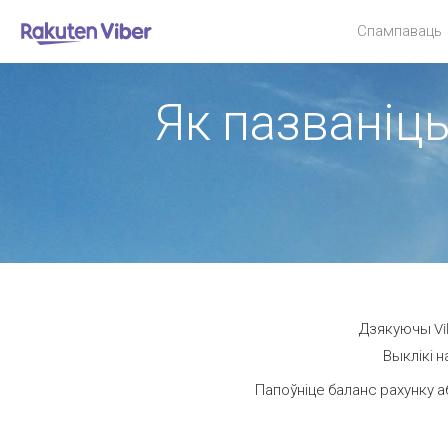
Спампаваць
Як пазваніць
Дзякуючы Vib
Выклікі н
Папоўніце баланс рахунку а