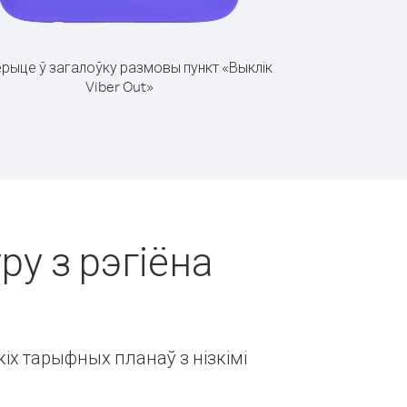
рыце ў загалоўку размовы пункт «Выклік
Viber Out»
ру з рэгіёна
іх тарыфных планаў з нізкімі