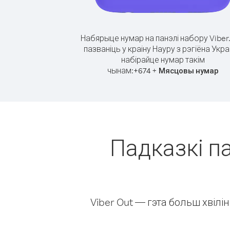
Набярыце нумар на панэлі набору Viber
пазваніць у краіну Науру з рэгіёна Укра
набірайце нумар такім
чынам:
+
+
674
Мясцовы нумар
Падказкі па
Viber Out — гэта больш хвіл