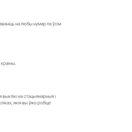
званіць на любы нумар па ўсім
 краіны.
выклікі на стацыянарныя і
іках, якія вы ўжо робіце