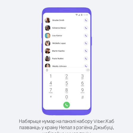
Набярыце нумар на панэлі набору Viber.
Каб
пазваніць у краіну Непал з рэгіёна Джыбуці,