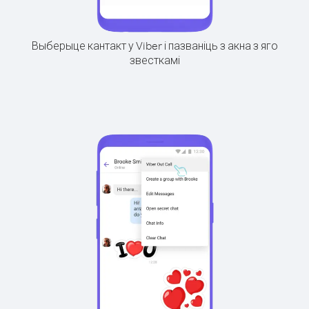
Выберыце кантакт у Viber і пазваніць з акна з яго
звесткамі