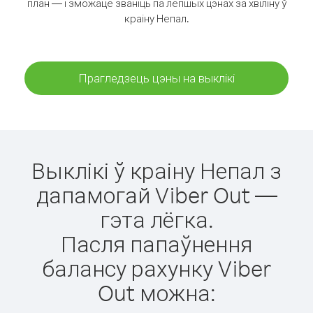
план — і зможаце званіць па лепшых цэнах за хвіліну ў
краіну Непал.
Прагледзець цэны на выклікі
Выклікі ў краіну Непал з
дапамогай Viber Out —
гэта лёгка.
Пасля папаўнення
балансу рахунку Viber
Out можна: