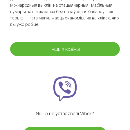
міжнародныя выклікі на стацыянарныя і мабільныя
нумары па нізкіх цэнах без папаўнення балансу. Такі
тарыф — гэта магчымасць эканоміць на выкліках, якія
вы ўжо робіце
Іншыя краіны
Яшчэ не ўсталявалі Viber?