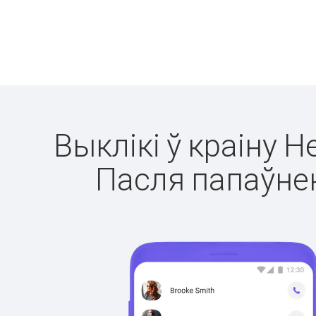
Выклікі ў краіну Н
Пасля папаўнен