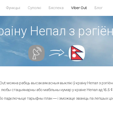
Функцыі
Суполкі
Бяспека
Viber Out
Блог
раіну Непал з рэгіён
ut можна рабіць высакаякасныя выклікі ў краіну Непал з рэгіёна
а любы стацыянарны або мабільны нумар у краіне Непал ад 16.5 ¢ з
бо падключыце тарыфны план — і зможаце званіць па лепшых цэнах