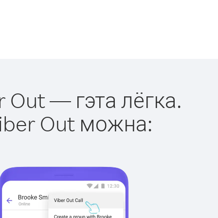
r Out — гэта лёгка.
iber Out можна: