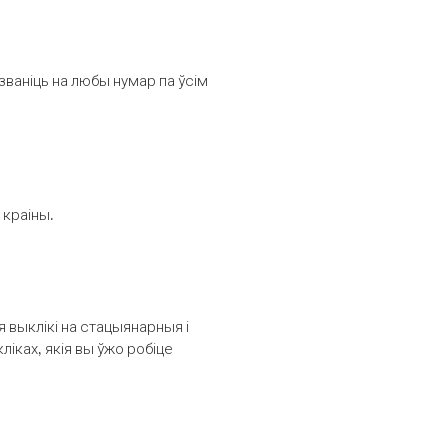
званіць на любы нумар па ўсім
 краіны.
выклікі на стацыянарныя і
іках, якія вы ўжо робіце