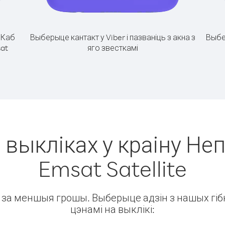
.
Каб
Выберыце кантакт у Viber і пазваніць з акна з
Выбе
sat
яго звесткамі
 выкліках у краіну Неп
Emsat Satellite
ін за меншыя грошы. Выберыце адзін з нашых гібк
цэнамі на выклікі: