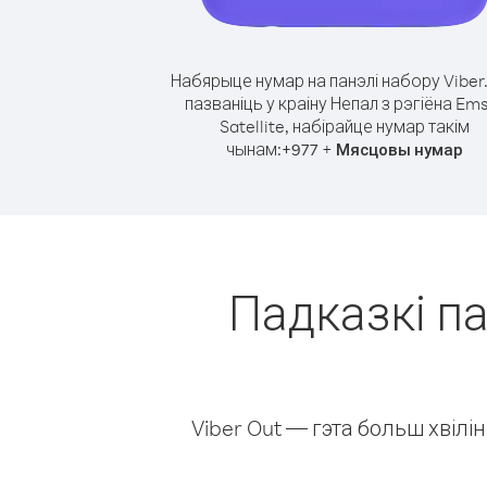
Набярыце нумар на панэлі набору Viber
пазваніць у краіну Непал з рэгіёна Em
Satellite, набірайце нумар такім
чынам:
+
+
977
Мясцовы нумар
Падказкі па
Viber Out — гэта больш хвіл