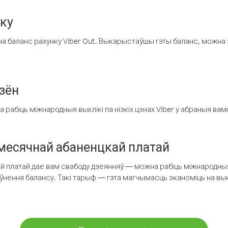
нку
а баланс рахунку Viber Out. Выкарыстаўшы гэты баланс, можна 
зён
рабіць міжнародныя выклікі па нізкіх цэнах Viber у абраныя вамі
есячнай абаненцкай платай
 платай дае вам свабоду дзеянняў — можна рабіць міжнародныя 
аўнення балансу. Такі тарыф — гэта магчымасць эканоміць на выкл