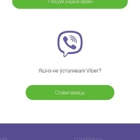
Пошук іншых краін
Яшчэ не ўсталявалі Viber?
Спампаваць
НІЯ
СПАМПАВАЦЬ