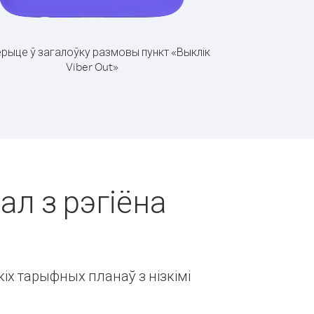
рыце ў загалоўку размовы пункт «Выклік
Viber Out»
ал з рэгіёна
іх тарыфных планаў з нізкімі