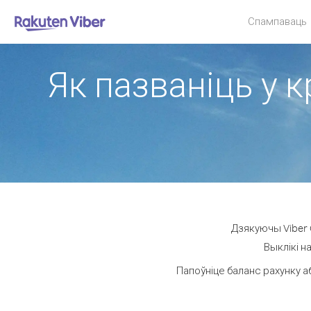
Спампаваць
Як пазваніць у к
Дзякуючы Viber O
Выклікі н
Папоўніце баланс рахунку а