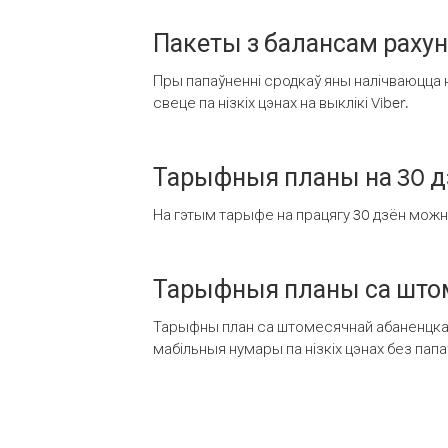
Пакеты з балансам раху
Пры папаўненні сродкаў яны налічваюцца н
свеце па нізкіх цэнах на выклікі Viber.
Тарыфныя планы на 30 д
На гэтым тарыфе на працягу 30 дзён можна 
Тарыфныя планы са штом
Тарыфны план са штомесячнай абаненцкай
мабільныя нумары па нізкіх цэнах без пап