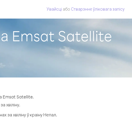
Увайсці
або
Стварэнне ўліковага запісу
а Emsat Satellite
 Emsat Satellite.
а хвіліну.
 за хвіліну ў краіну Непал.