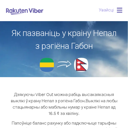
Увайсці
Togg
navig
Як пазваніць у краіну Непал
з рэгіёна Габон
Дзякуючы Viber Out можна рабіць высакаякасныя
выклікі ў краіну Непал з рэгіёна Габон.
Выклікі на любы
стацыянарны або мабільны нумар у краіне Непал ад
16.5 ¢ за хвіліну.
Папоўніце баланс рахунку або падключыце тарыфны