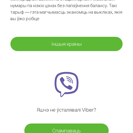
нумары па нізкіх цэнах без папаўнення балансу. Такі
тарыф — гэта магчымасць эканоміць на выкліках, якія
вы ўжо робіце
Іншыя краіны
Яшчэ не ўсталявалі Viber?
Спампаваць