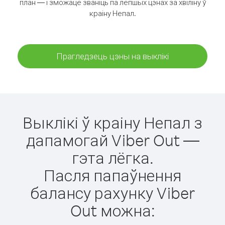
план — і зможаце званіць па лепшых цэнах за хвіліну ў
краіну Непал.
Прагледзець цэны на выклікі
Выклікі ў краіну Непал з
дапамогай Viber Out —
гэта лёгка.
Пасля папаўнення
балансу рахунку Viber
Out можна: