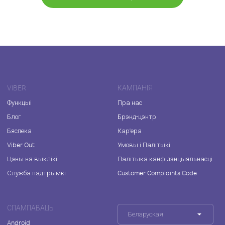
VIBER
КАМПАНІЯ
Функцыі
Пра нас
Блог
Брэнд-цэнтр
Бяспека
Кар'ера
Viber Out
Умовы і Палітыкі
Цэны на выклікі
Палітыка канфідэнцыяльнасці
Служба падтрымкі
Customer Complaints Code
СПАМПАВАЦЬ
Беларуская
Android