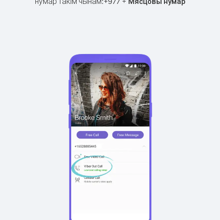
нумар такім чынам:
+
+
977
Мясцовы нумар