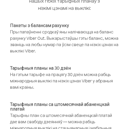
нашых гібкіх тарыфных планаў з
нізкімі цэнамі на выклікі:
Пакеты з балансам рахунку
Пры папаўненні сродкаў яны налічваюцца на баланс
рахунку Viber Out. Выкарыстаўшы гэты баланс, можна
званіць на любы нумар па ўсім свеце па нізкіх цэнах на
выклікі Viber.
Тарыфныя планы на 30 дзён
На гэтым тарыфе на працягу 30 дзён можна рабіць
міжнародныя выклікі па нізкіх цэнах Viber у абраныя
вамі краіны.
Тарыфныя планы са штомесячнай абаненцкай
платай
Тарыфны план са штомесячнай абаненцкай платай
дае вам свабоду дзеянняў — можна рабіць
міжнародныя выклікі на стацыянарныя і мабільныя