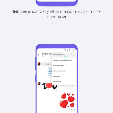
Выберыце кантакт у Viber і пазваніць з акна з яго
звесткамі