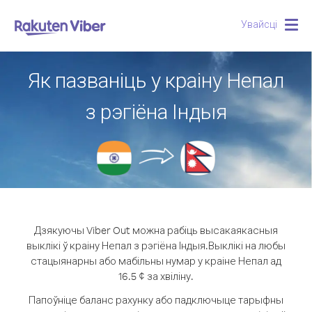
Увайсці
Togg
navig
Як пазваніць у краіну Непал
з рэгіёна Індыя
Дзякуючы Viber Out можна рабіць высакаякасныя
выклікі ў краіну Непал з рэгіёна Індыя.
Выклікі на любы
стацыянарны або мабільны нумар у краіне Непал ад
16.5 ¢ за хвіліну.
Папоўніце баланс рахунку або падключыце тарыфны