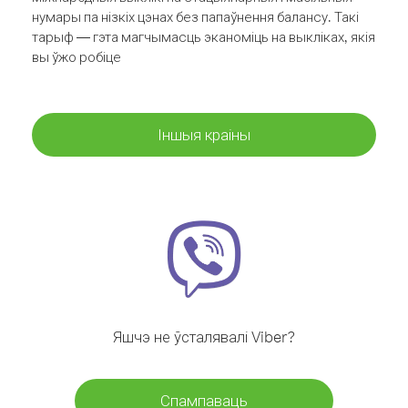
нумары па нізкіх цэнах без папаўнення балансу. Такі
тарыф — гэта магчымасць эканоміць на выкліках, якія
вы ўжо робіце
Іншыя краіны
Яшчэ не ўсталявалі Viber?
Спампаваць