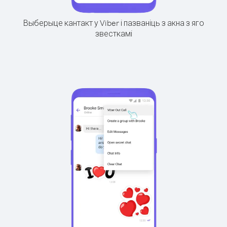
Выберыце кантакт у Viber і пазваніць з акна з яго
звесткамі