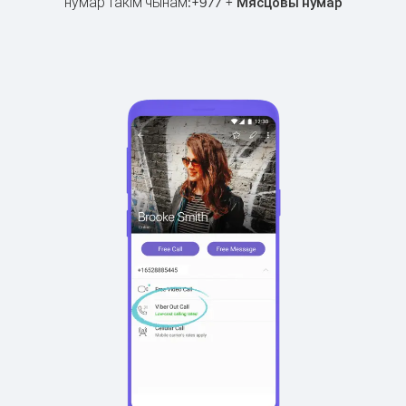
нумар такім чынам:
+
+
977
Мясцовы нумар