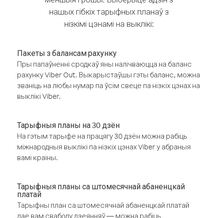
нашых гібкіх тарыфных планаў з
нізкімі цэнамі на выклікі:
Пакеты з балансам рахунку
Пры папаўненні сродкаў яны налічваюцца на баланс
рахунку Viber Out. Выкарыстаўшы гэты баланс, можна
званіць на любы нумар па ўсім свеце па нізкіх цэнах на
выклікі Viber.
Тарыфныя планы на 30 дзён
На гэтым тарыфе на працягу 30 дзён можна рабіць
міжнародныя выклікі па нізкіх цэнах Viber у абраныя
вамі краіны.
Тарыфныя планы са штомесячнай абаненцкай
платай
Тарыфны план са штомесячнай абаненцкай платай
дае вам свабоду дзеянняў — можна рабіць