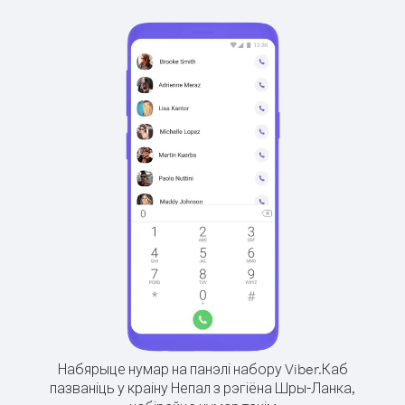
Набярыце нумар на панэлі набору Viber.
Каб
пазваніць у краіну Непал з рэгіёна Шры-Ланка,