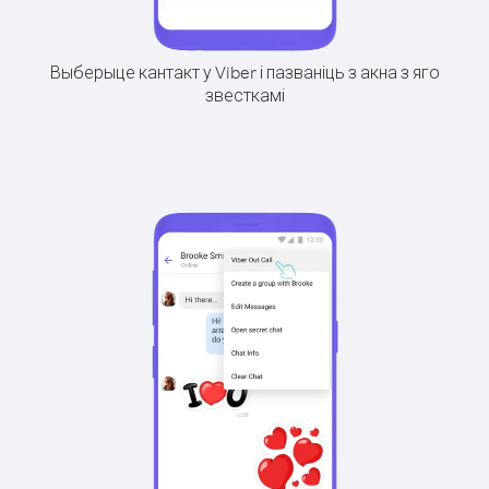
Выберыце кантакт у Viber і пазваніць з акна з яго
звесткамі