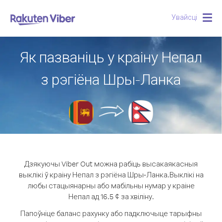
Увайсці
Togg
navig
Як пазваніць у краіну Непал
з рэгіёна Шры-Ланка
Дзякуючы Viber Out можна рабіць высакаякасныя
выклікі ў краіну Непал з рэгіёна Шры-Ланка.
Выклікі на
любы стацыянарны або мабільны нумар у краіне
Непал ад 16.5 ¢ за хвіліну.
Папоўніце баланс рахунку або падключыце тарыфны