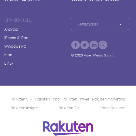
СПАМПАВАЦЬ
Беларуская
Android
iPhone & iPad
Windows PC
Mac
©
2026
Viber Media S.à r.l.
Linux
Rakuten Viki
Rakuten Kobo
Rakuten Travel
Rakuten Marketing
Rakuten Insight
Rakuten TV
About Rakuten