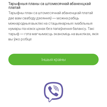
Тарыфныя планы са штомесячнай абаненцкай
платай
Тарыфны план са штомесячнай абаненцкай платай
дае вам свабоду дзеянняў — можна рабіць
міжнародныя выклікі на стацыянарныя і мабільныя
нумары па нізкіх цэнах без папаўнення балансу. Такі
тарыф — гэта магчымасць эканоміць на выкліках, якія
вы ўжо робіце
Іншыя краіны