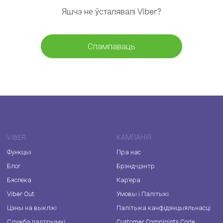
Яшчэ не ўсталявалі Viber?
Спампаваць
VIBER
КАМПАНІЯ
Функцыі
Пра нас
Блог
Брэнд-цэнтр
Бяспека
Кар'ера
Viber Out
Умовы і Палітыкі
Цэны на выклікі
Палітыка канфідэнцыяльнасці
Служба падтрымкі
Customer Complaints Code