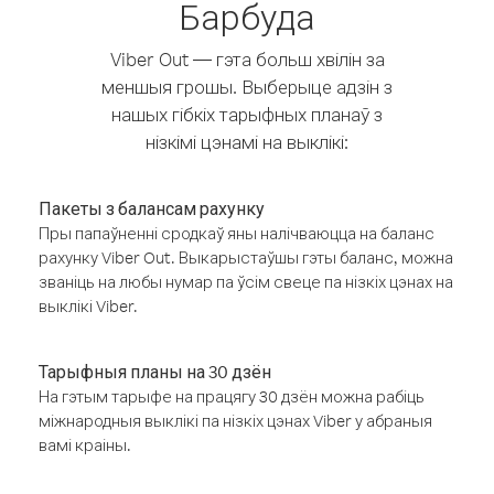
Барбуда
Viber Out — гэта больш хвілін за
меншыя грошы. Выберыце адзін з
нашых гібкіх тарыфных планаў з
нізкімі цэнамі на выклікі:
Пакеты з балансам рахунку
Пры папаўненні сродкаў яны налічваюцца на баланс
рахунку Viber Out. Выкарыстаўшы гэты баланс, можна
званіць на любы нумар па ўсім свеце па нізкіх цэнах на
выклікі Viber.
Тарыфныя планы на 30 дзён
На гэтым тарыфе на працягу 30 дзён можна рабіць
міжнародныя выклікі па нізкіх цэнах Viber у абраныя
вамі краіны.