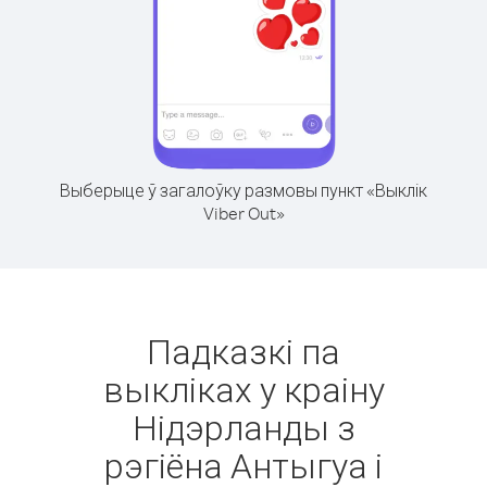
Выберыце ў загалоўку размовы пункт «Выклік
Viber Out»
Падказкі па
выкліках у краіну
Нідэрланды з
рэгіёна Антыгуа і