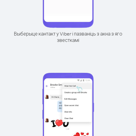
Выберыце кантакт у Viber і пазваніць з акна з яго
звесткамі