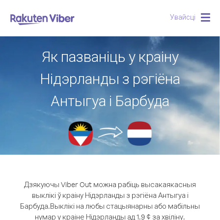
Увайсці
Togg
navig
Як пазваніць у краіну
Нідэрланды з рэгіёна
Антыгуа і Барбуда
Дзякуючы Viber Out можна рабіць высакаякасныя
выклікі ў краіну Нідэрланды з рэгіёна Антыгуа і
Барбуда.
Выклікі на любы стацыянарны або мабільны
нумар у краіне Нідэрланды ад 1.9 ¢ за хвіліну.