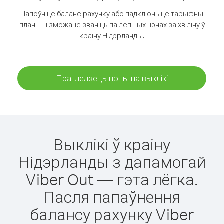
Папоўніце баланс рахунку або падключыце тарыфны
план — і зможаце званіць па лепшых цэнах за хвіліну ў
краіну Нідэрланды.
Прагледзець цэны на выклікі
Выклікі ў краіну
Нідэрланды з дапамогай
Viber Out — гэта лёгка.
Пасля папаўнення
балансу рахунку Viber