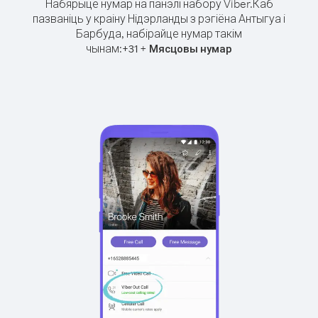
Набярыце нумар на панэлі набору Viber.
Каб
пазваніць у краіну Нідэрланды з рэгіёна Антыгуа і
Барбуда, набірайце нумар такім
чынам:
+
+
31
Мясцовы нумар