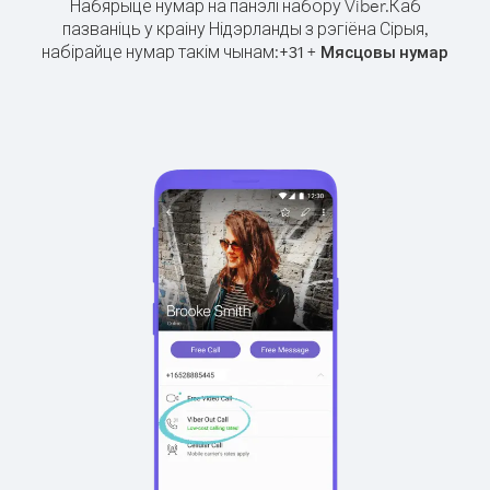
Набярыце нумар на панэлі набору Viber.
Каб
пазваніць у краіну Нідэрланды з рэгіёна Сірыя,
набірайце нумар такім чынам:
+
+
31
Мясцовы нумар