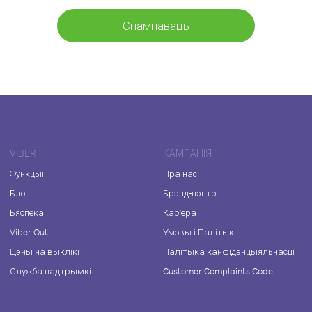
Спампаваць
VIBER
КАМПАНІЯ
Функцыі
Пра нас
Блог
Брэнд-цэнтр
Бяспека
Кар'ера
Viber Out
Умовы і Палітыкі
Цэны на выклікі
Палітыка канфідэнцыяльнасці
Служба падтрымкі
Customer Complaints Code