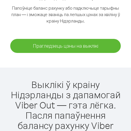
Папоўніце баланс рахунку або падключыце тарыфны
план — і зможаце званіць па лепшых цэнах за хвіліну ў
краіну Нідэрланды.
Прагледзець цэны на выклікі
Выклікі ў краіну
Нідэрланды з дапамогай
Viber Out — гэта лёгка.
Пасля папаўнення
балансу рахунку Viber