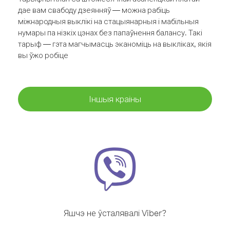
дае вам свабоду дзеянняў — можна рабіць
міжнародныя выклікі на стацыянарныя і мабільныя
нумары па нізкіх цэнах без папаўнення балансу. Такі
тарыф — гэта магчымасць эканоміць на выкліках, якія
вы ўжо робіце
Іншыя краіны
Яшчэ не ўсталявалі Viber?