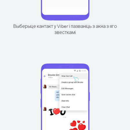
Выберыце кантакт у Viber і пазваніць з акна з яго
звесткамі