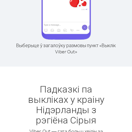
Выберыце ў загалоўку размовы пункт «Выклік
Viber Out»
Падказкі па
выкліках у краіну
Нідэрланды з
рэгіёна Сірыя
Viber Out — гэта больш хвілін за