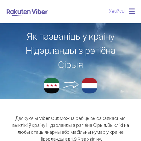
Увайсці
Togg
navig
Як пазваніць у краіну
Нідэрланды з рэгіёна
Сірыя
Дзякуючы Viber Out можна рабіць высакаякасныя
выклікі ў краіну Нідэрланды з рэгіёна Сірыя.
Выклікі на
любы стацыянарны або мабільны нумар у краіне
Нідэрланды ад 1.9 ¢ за хвіліну.