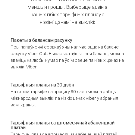
меншыя грошы. Выберыце адзін з
нашых гібкіх тарыфных планаў з
нізкімі цэнамі на выклікі:
Пакеты з балансам рахунку
Пры папаўненні сродкаў яны налічваюцца на баланс
рахунку Viber Out. Выкарыстаўшы гэты баланс, можна
званіць на любы нумар па ўсім свеце па нізкіх цэнах на
выклікі Viber.
Тарыфныя планы на 30 дзён
На гэтым тарыфе на працягу 30 дзён можна рабіць
міжнародныя выклікі па нізкіх цэнах Viber у абраныя
вамі краіны.
Тарыфныя планы са штомесячнай абаненцкай
платай
Тарыфны план са штомесячнай абаненцкай платай