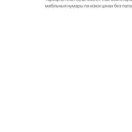
мабільныя нумары па нізкіх цэнах без пап