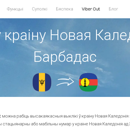
Функцыі
Суполкі
Бяспека
Viber Out
Блог
у краіну Новая Калед
Барбадас
 можна рабіць высакаякасныя выклікі ў краіну Новая Каледонія 
ы стацыянарны або мабільны нумар у краіне Новая Каледонія ад 37.