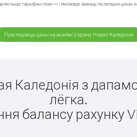
дключыце тарыфны план — і зможаце званіць па лепшых цэнах за х
Прагледзець цэны на выклікі ў краіну Новая Каледонія
вая Каледонія з дапамо
лёгка.
ня балансу рахунку V