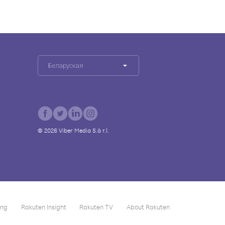
Беларуская
©
2026
Viber Media S.à r.l.
ing
Rakuten Insight
Rakuten TV
About Rakuten