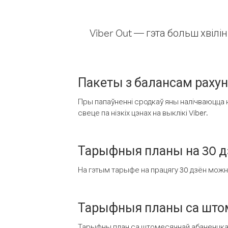
Viber Out — гэта больш хвіл
Пакеты з балансам раху
Пры папаўненні сродкаў яны налічваюцца н
свеце па нізкіх цэнах на выклікі Viber.
Тарыфныя планы на 30 д
На гэтым тарыфе на працягу 30 дзён можна 
Тарыфныя планы са штом
Тарыфны план са штомесячнай абаненцкай