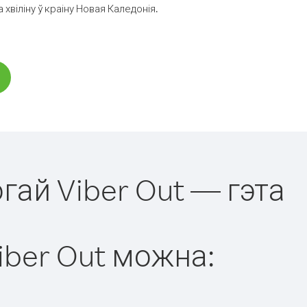
віліну ў краіну Новая Каледонія.
гай Viber Out — гэта
iber Out можна: