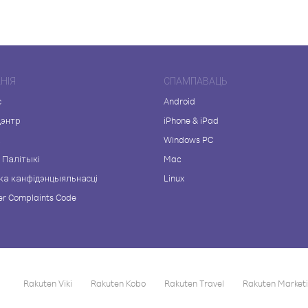
НІЯ
СПАМПАВАЦЬ
с
Android
цэнтр
iPhone & iPad
а
Windows PC
 Палітыкі
Mac
ка канфідэнцыяльнасці
Linux
r Complaints Code
Rakuten Viki
Rakuten Kobo
Rakuten Travel
Rakuten Market