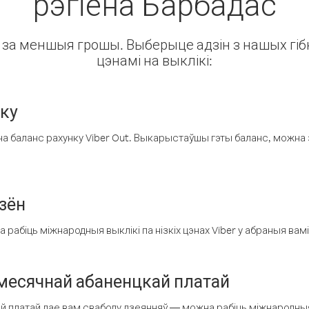
рэгіёна Барбадас
ін за меншыя грошы. Выберыце адзін з нашых гібк
цэнамі на выклікі:
нку
а баланс рахунку Viber Out. Выкарыстаўшы гэты баланс, можна 
зён
рабіць міжнародныя выклікі па нізкіх цэнах Viber у абраныя вамі
есячнай абаненцкай платай
 платай дае вам свабоду дзеянняў — можна рабіць міжнародныя 