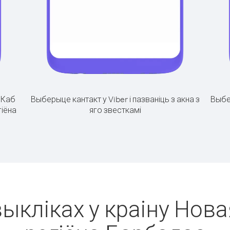
.
Каб
Выберыце кантакт у Viber і пазваніць з акна з
Выбе
гіёна
яго звесткамі
выкліках у краіну Нова