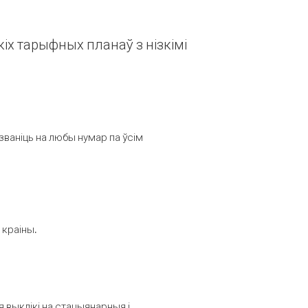
іх тарыфных планаў з нізкімі
званіць на любы нумар па ўсім
 краіны.
выклікі на стацыянарныя і