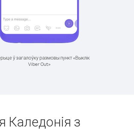
рыце ў загалоўку размовы пункт «Выклік
Viber Out»
я Каледонія з