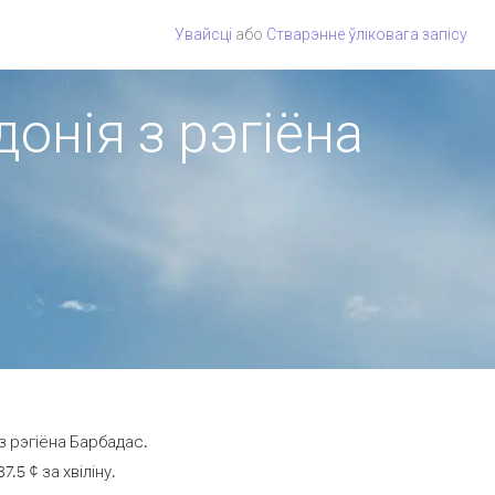
Увайсці
або
Стварэнне ўліковага запісу
онія з рэгіёна
з рэгіёна Барбадас.
5 ¢ за хвіліну.