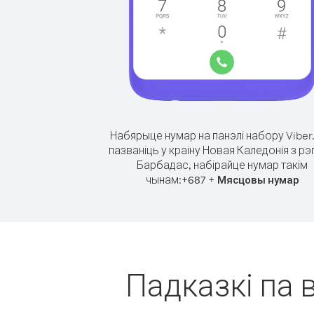
Набярыце нумар на панэлі набору Viber
пазваніць у краіну Новая Каледонія з рэ
Барбадас, набірайце нумар такім
чынам:
+
+
687
Мясцовы нумар
Падказкі па 