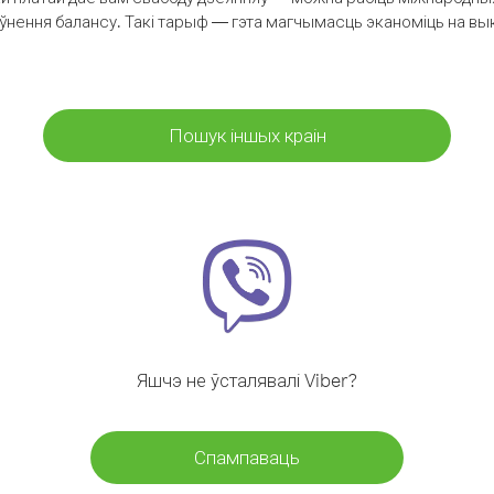
аўнення балансу. Такі тарыф — гэта магчымасць эканоміць на выкл
Пошук іншых краін
Яшчэ не ўсталявалі Viber?
Спампаваць