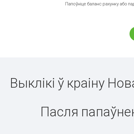
Папоўніце баланс рахунку або па
Выклікі ў краіну Но
Пасля папаўнен