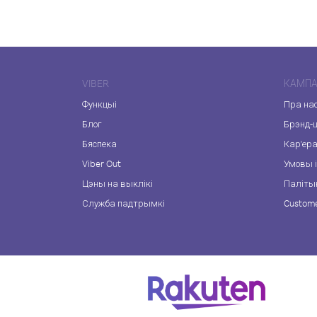
VIBER
КАМПА
Функцыі
Пра на
Блог
Брэнд-
Бяспека
Кар'ер
Viber Out
Умовы і
Цэны на выклікі
Паліты
Служба падтрымкі
Custome