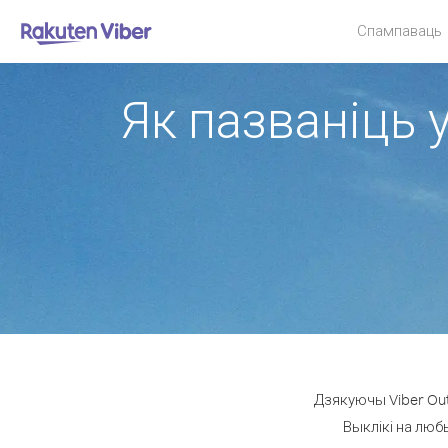
Спампаваць
Як пазваніць 
Дзякуючы Viber Out
Выклікі на люб