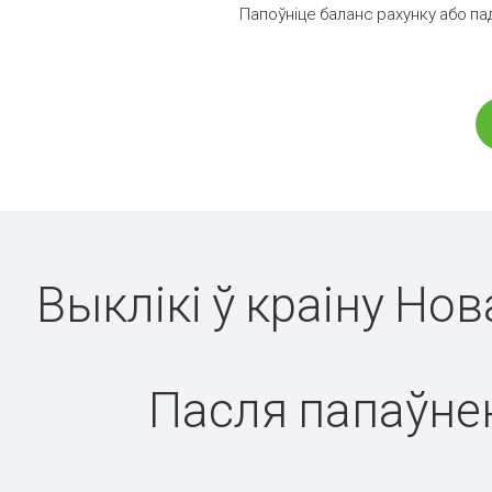
Папоўніце баланс рахунку або па
Выклікі ў краіну Но
Пасля папаўнен