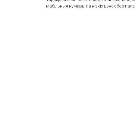
мабільныя нумары па нізкіх цэнах без пап