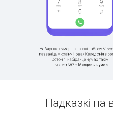
Набярыце нумар на панэлі набору Viber
пазваніць у краіну Новая Каледонія з рэ
Эстонія, набірайце нумар такім
чынам:
+
+
687
Мясцовы нумар
Падказкі па 