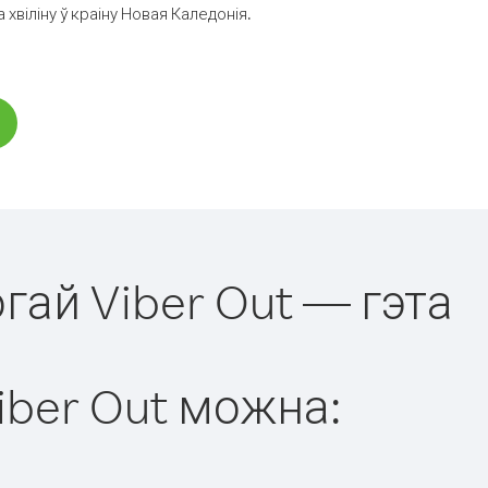
віліну ў краіну Новая Каледонія.
гай Viber Out — гэта
iber Out можна: