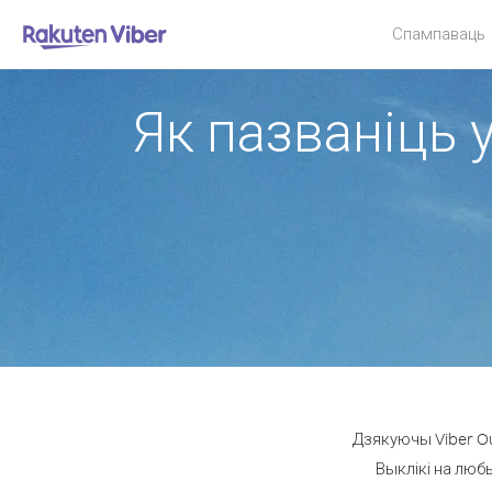
Спампаваць
Як пазваніць 
Дзякуючы Viber Ou
Выклікі на люб