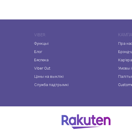
VIBER
КАМПА
Функцыі
Пра на
Блог
Брэнд-
Бяспека
Кар'ер
Viber Out
Умовы і
Цэны на выклікі
Паліты
Служба падтрымкі
Custome