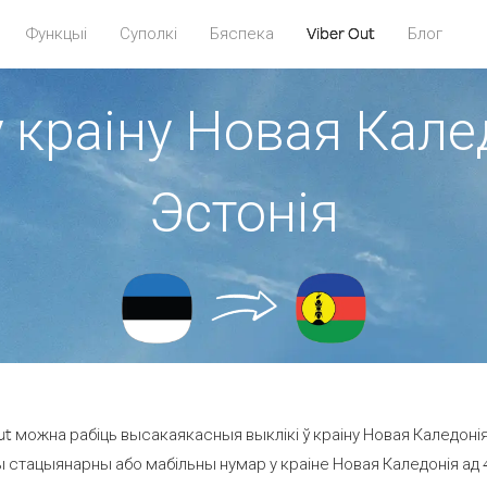
Функцыі
Суполкі
Бяспека
Viber Out
Блог
у краіну Новая Калед
Эстонія
t можна рабіць высакаякасныя выклікі ў краіну Новая Каледонія 
ы стацыянарны або мабільны нумар у краіне Новая Каледонія ад 45.