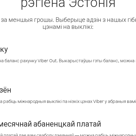
рэгіёна Эстонія
ін за меншыя грошы. Выберыце адзін з нашых гібк
цэнамі на выклікі:
нку
а баланс рахунку Viber Out. Выкарыстаўшы гэты баланс, можна 
зён
рабіць міжнародныя выклікі па нізкіх цэнах Viber у абраныя вамі
есячнай абаненцкай платай
 платай дае вам свабоду дзеянняў — можна рабіць міжнародныя 