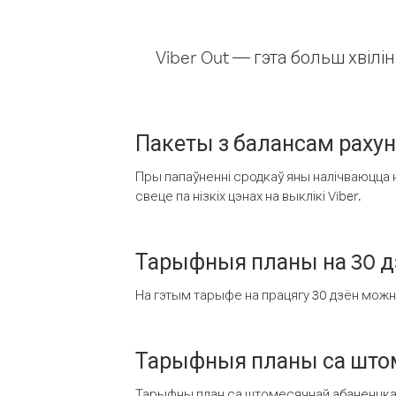
Viber Out — гэта больш хвіл
Пакеты з балансам раху
Пры папаўненні сродкаў яны налічваюцца н
свеце па нізкіх цэнах на выклікі Viber.
Тарыфныя планы на 30 д
На гэтым тарыфе на працягу 30 дзён можна 
Тарыфныя планы са штом
Тарыфны план са штомесячнай абаненцкай