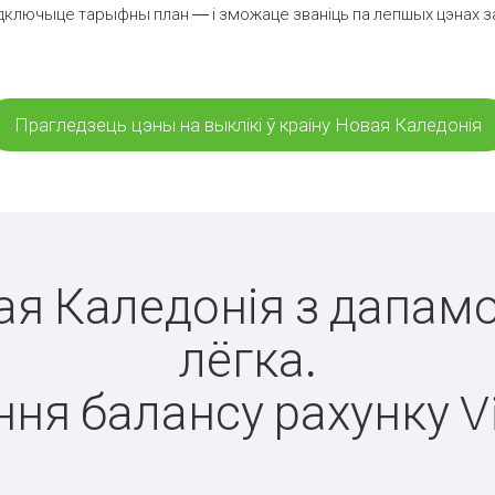
дключыце тарыфны план — і зможаце званіць па лепшых цэнах за х
Прагледзець цэны на выклікі ў краіну Новая Каледонія
вая Каледонія з дапамо
лёгка.
ня балансу рахунку V