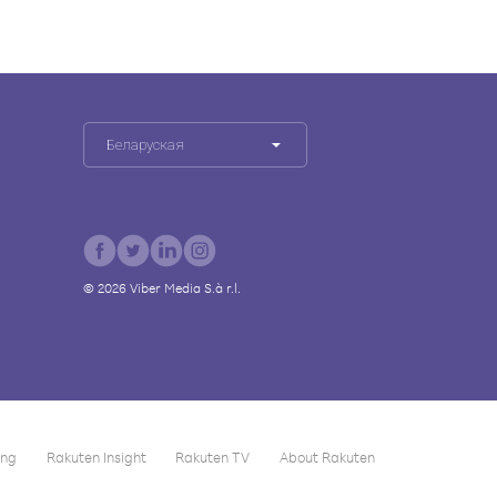
Беларуская
©
2026
Viber Media S.à r.l.
ing
Rakuten Insight
Rakuten TV
About Rakuten