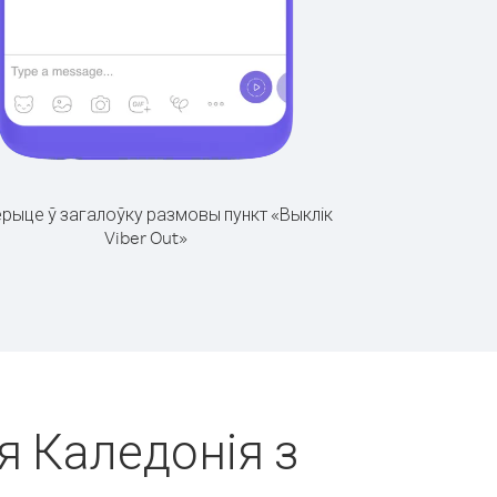
рыце ў загалоўку размовы пункт «Выклік
Viber Out»
я Каледонія з