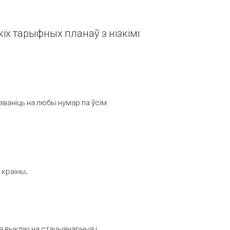
іх тарыфных планаў з нізкімі
званіць на любы нумар па ўсім
 краіны.
выклікі на стацыянарныя і