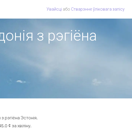
Увайсці
або
Стварэнне ўліковага запісу
онія з рэгіёна
з рэгіёна Эстонія.
0 ¢ за хвіліну.