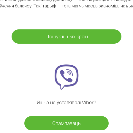
аўнення балансу. Такі тарыф — гэта магчымасць эканоміць на выкл
Пошук іншых краін
Яшчэ не ўсталявалі Viber?
Спампаваць