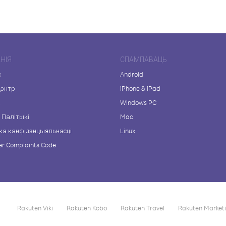
НІЯ
СПАМПАВАЦЬ
с
Android
цэнтр
iPhone & iPad
а
Windows PC
 Палітыкі
Mac
ка канфідэнцыяльнасці
Linux
r Complaints Code
Rakuten Viki
Rakuten Kobo
Rakuten Travel
Rakuten Market