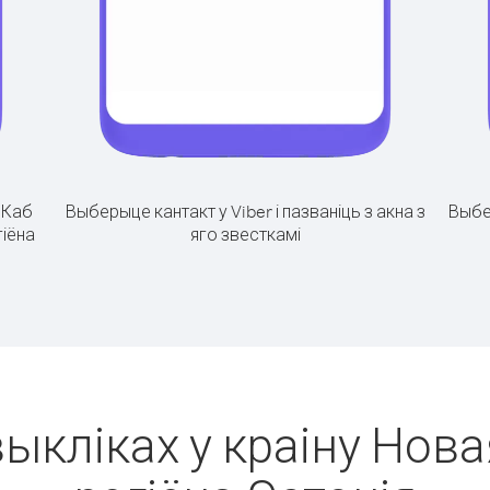
.
Каб
Выберыце кантакт у Viber і пазваніць з акна з
Выбе
гіёна
яго звесткамі
выкліках у краіну Нова