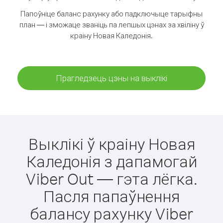
Папоўніце баланс рахунку або падключыце тарыфны
план — і зможаце званіць па лепшых цэнах за хвіліну ў
краіну Новая Каледонія.
Прагледзець цэны на выклікі
Выклікі ў краіну Новая
Каледонія з дапамогай
Viber Out — гэта лёгка.
Пасля папаўнення
балансу рахунку Viber