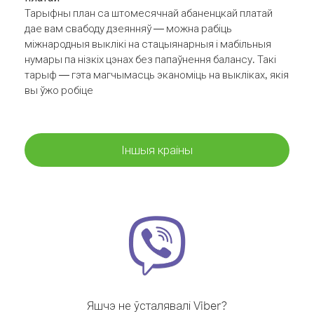
Тарыфны план са штомесячнай абаненцкай платай
дае вам свабоду дзеянняў — можна рабіць
міжнародныя выклікі на стацыянарныя і мабільныя
нумары па нізкіх цэнах без папаўнення балансу. Такі
тарыф — гэта магчымасць эканоміць на выкліках, якія
вы ўжо робіце
Іншыя краіны
Яшчэ не ўсталявалі Viber?