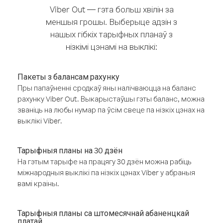
Viber Out — гэта больш хвілін за
меншыя грошы. Выберыце адзін з
нашых гібкіх тарыфных планаў з
нізкімі цэнамі на выклікі:
Пакеты з балансам рахунку
Пры папаўненні сродкаў яны налічваюцца на баланс
рахунку Viber Out. Выкарыстаўшы гэты баланс, можна
званіць на любы нумар па ўсім свеце па нізкіх цэнах на
выклікі Viber.
Тарыфныя планы на 30 дзён
На гэтым тарыфе на працягу 30 дзён можна рабіць
міжнародныя выклікі па нізкіх цэнах Viber у абраныя
вамі краіны.
Тарыфныя планы са штомесячнай абаненцкай
платай