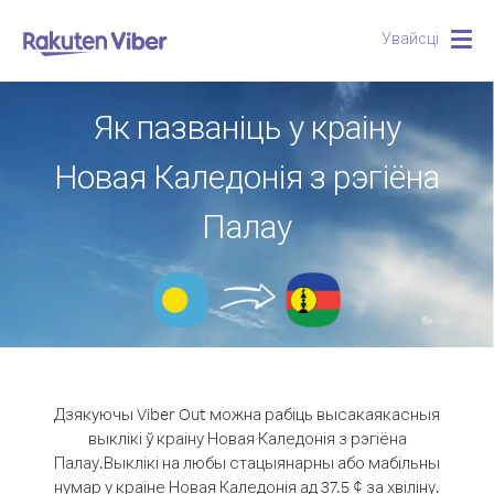
Увайсці
Togg
navig
Як пазваніць у краіну
Новая Каледонія з рэгіёна
Палау
Дзякуючы Viber Out можна рабіць высакаякасныя
выклікі ў краіну Новая Каледонія з рэгіёна
Палау.
Выклікі на любы стацыянарны або мабільны
нумар у краіне Новая Каледонія ад 37.5 ¢ за хвіліну.