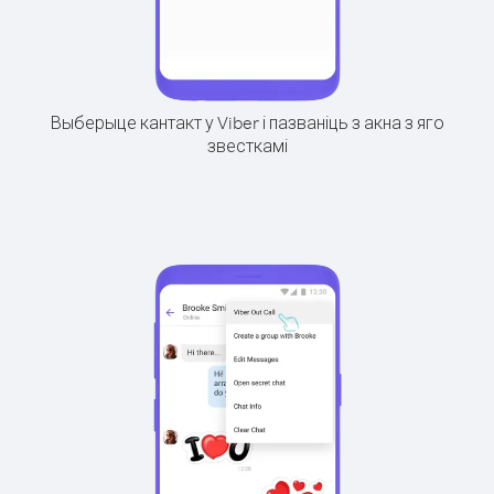
Выберыце кантакт у Viber і пазваніць з акна з яго
звесткамі