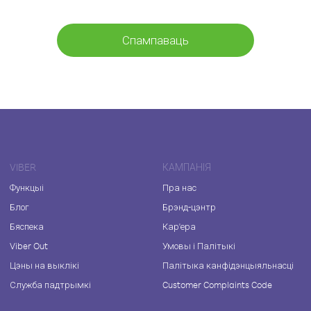
Спампаваць
VIBER
КАМПАНІЯ
Функцыі
Пра нас
Блог
Брэнд-цэнтр
Бяспека
Кар'ера
Viber Out
Умовы і Палітыкі
Цэны на выклікі
Палітыка канфідэнцыяльнасці
Служба падтрымкі
Customer Complaints Code