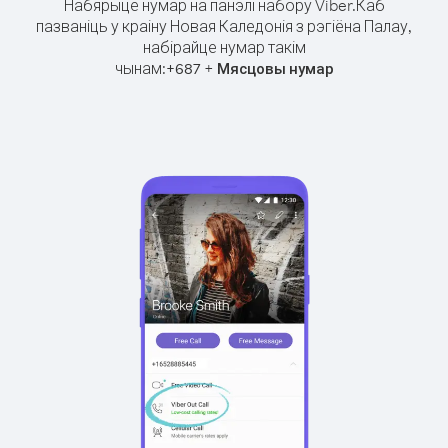
Набярыце нумар на панэлі набору Viber.
Каб
пазваніць у краіну Новая Каледонія з рэгіёна Палау,
набірайце нумар такім
чынам:
+
+
687
Мясцовы нумар