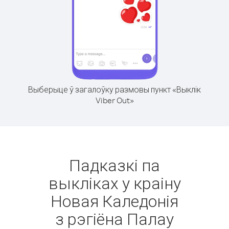
Выберыце ў загалоўку размовы пункт «Выклік
Viber Out»
Падказкі па
выкліках у краіну
Новая Каледонія
з рэгіёна Палау