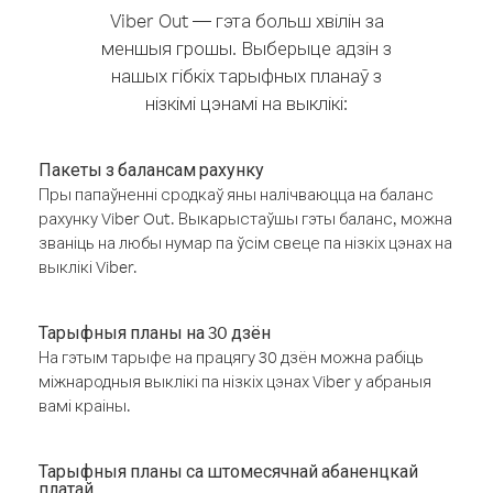
Viber Out — гэта больш хвілін за
меншыя грошы. Выберыце адзін з
нашых гібкіх тарыфных планаў з
нізкімі цэнамі на выклікі:
Пакеты з балансам рахунку
Пры папаўненні сродкаў яны налічваюцца на баланс
рахунку Viber Out. Выкарыстаўшы гэты баланс, можна
званіць на любы нумар па ўсім свеце па нізкіх цэнах на
выклікі Viber.
Тарыфныя планы на 30 дзён
На гэтым тарыфе на працягу 30 дзён можна рабіць
міжнародныя выклікі па нізкіх цэнах Viber у абраныя
вамі краіны.
Тарыфныя планы са штомесячнай абаненцкай
платай