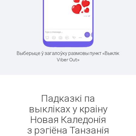
Выберыце ў загалоўку размовы пункт «Выклік
Viber Out»
Падказкі па
выкліках у краіну
Новая Каледонія
з рэгіёна Танзанія