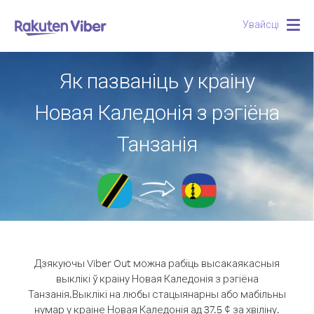
Увайсці
Togg
navig
Як пазваніць у краіну
Новая Каледонія з рэгіёна
Танзанія
Дзякуючы Viber Out можна рабіць высакаякасныя
выклікі ў краіну Новая Каледонія з рэгіёна
Танзанія.
Выклікі на любы стацыянарны або мабільны
нумар у краіне Новая Каледонія ад 37.5 ¢ за хвіліну.