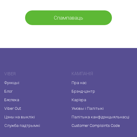
Спампаваць
VIBER
КАМПАНІЯ
Функцыі
Пра нас
Блог
Брэнд-цэнтр
Бяспека
Кар'ера
Viber Out
Умовы і Палітыкі
Цэны на выклікі
Палітыка канфідэнцыяльнасці
Служба падтрымкі
Customer Complaints Code