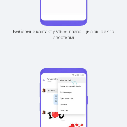
Выберыце кантакт у Viber і пазваніць з акна з яго
звесткамі