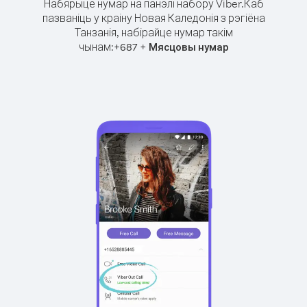
Набярыце нумар на панэлі набору Viber.
Каб
пазваніць у краіну Новая Каледонія з рэгіёна
Танзанія, набірайце нумар такім
чынам:
+
+
687
Мясцовы нумар