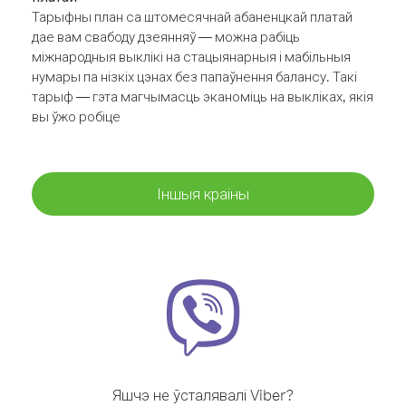
Тарыфны план са штомесячнай абаненцкай платай
дае вам свабоду дзеянняў — можна рабіць
міжнародныя выклікі на стацыянарныя і мабільныя
нумары па нізкіх цэнах без папаўнення балансу. Такі
тарыф — гэта магчымасць эканоміць на выкліках, якія
вы ўжо робіце
Іншыя краіны
Яшчэ не ўсталявалі Viber?