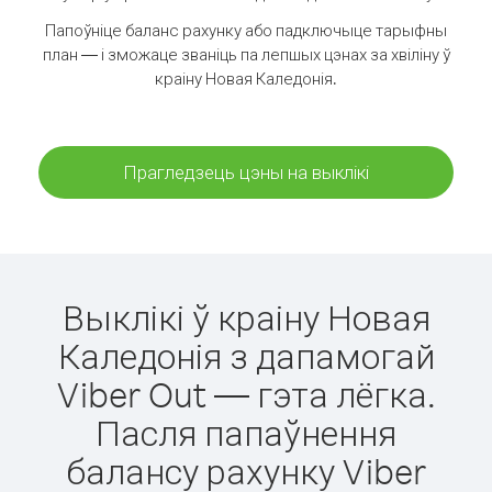
Папоўніце баланс рахунку або падключыце тарыфны
план — і зможаце званіць па лепшых цэнах за хвіліну ў
краіну Новая Каледонія.
Прагледзець цэны на выклікі
Выклікі ў краіну Новая
Каледонія з дапамогай
Viber Out — гэта лёгка.
Пасля папаўнення
балансу рахунку Viber