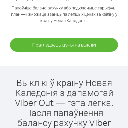
Папоўніце баланс рахунку або падключыце тарыфны
план — і зможаце званіць па лепшых цэнах за хвіліну ў
краіну Новая Каледонія.
Прагледзець цэны на выклікі
Выклікі ў краіну Новая
Каледонія з дапамогай
Viber Out — гэта лёгка.
Пасля папаўнення
балансу рахунку Viber