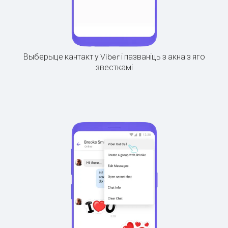
Выберыце кантакт у Viber і пазваніць з акна з яго
звесткамі