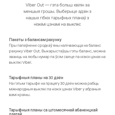
Viber Out — гэта больш хвілін за
меншыя грошы. Выберыце адзін з
нашых гібкіх тарыфных планаў з
нізкімі цэнамі на выклікі:
Пакеты з балансам рахунку
Пры папаўненні сродкаў яны налічваюцца на баланс
рахунку Viber Out. Выкарыстаўшы гэты баланс, можна
званіць на любы нумар па ўсім свеце па нізкіх цэнах на
выклікі Viber.
Тарыфныя планы на 30 дзён
На гэтым тарыфе на працягу 30 дзён можна рабіць
міжнародныя выклікі па нізкіх цэнах Viber у абраныя
вамі краіны.
Тарыфныя планы са штомесячнай абаненцкай
платай