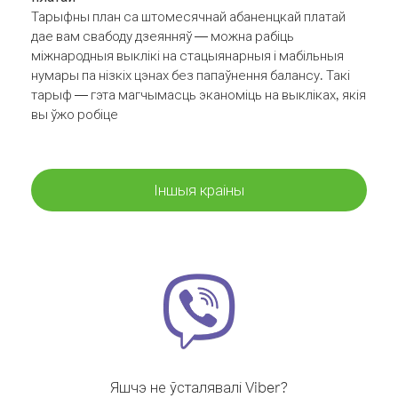
Тарыфны план са штомесячнай абаненцкай платай
дае вам свабоду дзеянняў — можна рабіць
міжнародныя выклікі на стацыянарныя і мабільныя
нумары па нізкіх цэнах без папаўнення балансу. Такі
тарыф — гэта магчымасць эканоміць на выкліках, якія
вы ўжо робіце
Іншыя краіны
Яшчэ не ўсталявалі Viber?