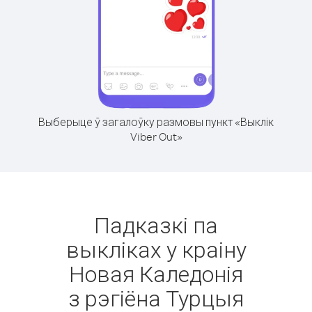
Выберыце ў загалоўку размовы пункт «Выклік
Viber Out»
Падказкі па
выкліках у краіну
Новая Каледонія
з рэгіёна Турцыя