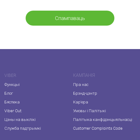
Спампаваць
VIBER
КАМПАНІЯ
Функцыі
Пра нас
Блог
Брэнд-цэнтр
Бяспека
Кар'ера
Viber Out
Умовы і Палітыкі
Цэны на выклікі
Палітыка канфідэнцыяльнасці
Служба падтрымкі
Customer Complaints Code