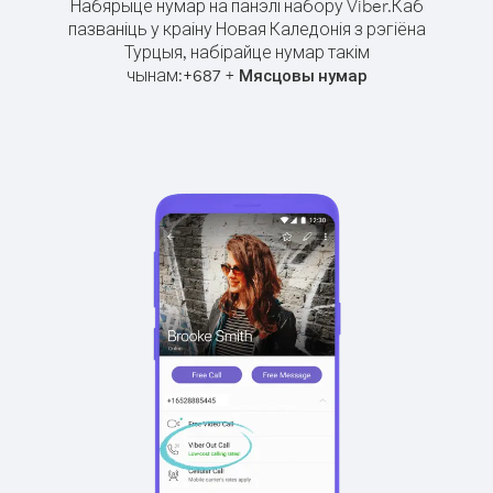
Набярыце нумар на панэлі набору Viber.
Каб
пазваніць у краіну Новая Каледонія з рэгіёна
Турцыя, набірайце нумар такім
чынам:
+
+
687
Мясцовы нумар