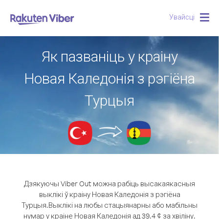
Увайсці
Togg
navig
Як пазваніць у краіну
Новая Каледонія з рэгіёна
Турцыя
Дзякуючы Viber Out можна рабіць высакаякасныя
выклікі ў краіну Новая Каледонія з рэгіёна
Турцыя.
Выклікі на любы стацыянарны або мабільны
нумар у краіне Новая Каледонія ад 39.4 ¢ за хвіліну.