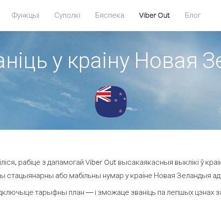
Функцыі
Суполкі
Бяспека
Viber Out
Блог
аніць у краіну Новая 
зіліся, рабіце з дапамогай Viber Out высакаякасныя выклікі ў кра
ы стацыянарны або мабільны нумар у краіне Новая Зеландыя ад 1.
дключыце тарыфны план — і зможаце званіць па лепшых цэнах за 