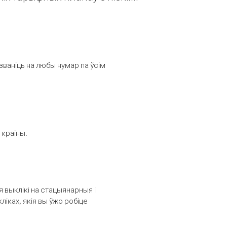
званіць на любы нумар па ўсім
 краіны.
выклікі на стацыянарныя і
іках, якія вы ўжо робіце