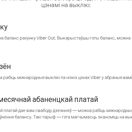
цэнамі на выклікі:
нку
а баланс рахунку Viber Out. Выкарыстаўшы гэты баланс, можна 
зён
рабіць міжнародныя выклікі па нізкіх цэнах Viber у абраныя вамі
есячнай абаненцкай платай
 платай дае вам свабоду дзеянняў — можна рабіць міжнародныя 
аўнення балансу. Такі тарыф — гэта магчымасць эканоміць на выкл