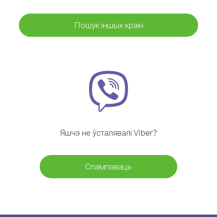
Пошук іншых краін
Яшчэ не ўсталявалі Viber?
Спампаваць