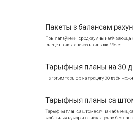
Пакеты з балансам раху
Пры папаўненні сродкаў яны налічваюцца н
свеце па нізкіх цэнах на выклікі Viber.
Тарыфныя планы на 30 д
На гэтым тарыфе на працягу 30 дзён можна 
Тарыфныя планы са штом
Тарыфны план са штомесячнай абаненцкай
мабільныя нумары па нізкіх цэнах без пап