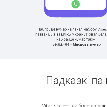
Набярыце нумар на панэлі набору Viber
пазваніць з-за мяжы ў краіну Новая Зела
набірайце нумар такім
чынам:
+
+
64
Мясцовы нумар
Падказкі па 
Viber Out — гэта больш хвіл