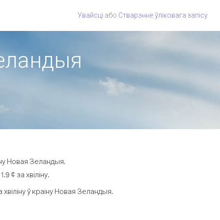
Увайсці
або
Стварэнне ўліковага запісу
Зеландыя
іну Новая Зеландыя.
9 ¢ за хвіліну.
хвіліну ў краіну Новая Зеландыя.