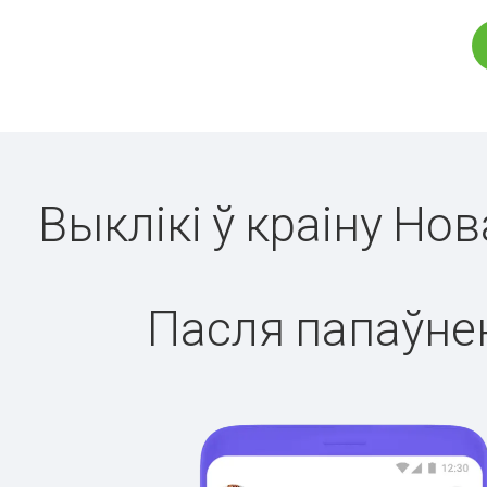
Выклікі ў краіну Но
Пасля папаўнен