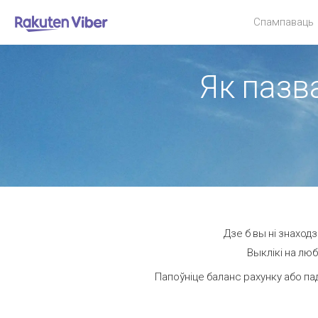
Спампаваць
Як пазв
Дзе б вы ні знаход
Выклікі на люб
Папоўніце баланс рахунку або па