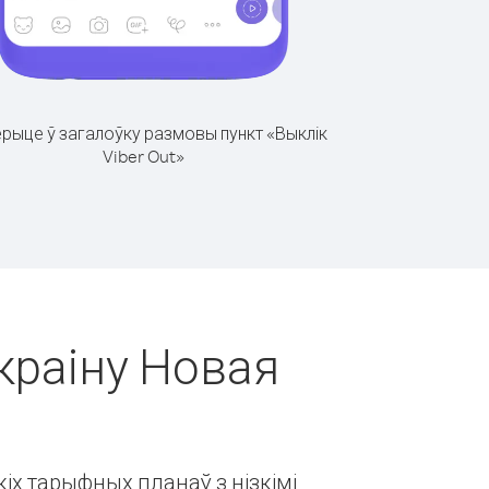
рыце ў загалоўку размовы пункт «Выклік
Viber Out»
краіну Новая
іх тарыфных планаў з нізкімі