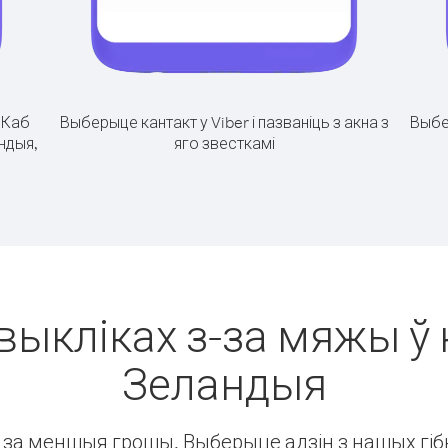
.
Каб
Выберыце кантакт у Viber і пазваніць з акна з
Выбе
ндыя,
яго звесткамі
выкліках з-за мяжы ў 
Зеландыя
ін за меншыя грошы. Выберыце адзін з нашых гібк