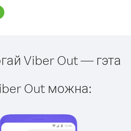
гай Viber Out — гэта
iber Out можна: