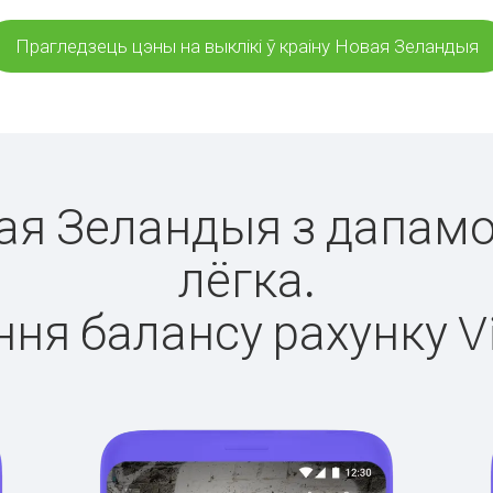
Прагледзець цэны на выклікі ў краіну Новая Зеландыя
вая Зеландыя з дапамо
лёгка.
ня балансу рахунку V