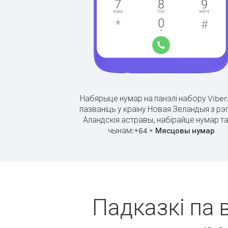
Набярыце нумар на панэлі набору Viber
пазваніць у краіну Новая Зеландыя з рэ
Аландскія астравы, набірайце нумар та
чынам:
+
+
64
Мясцовы нумар
Падказкі па 