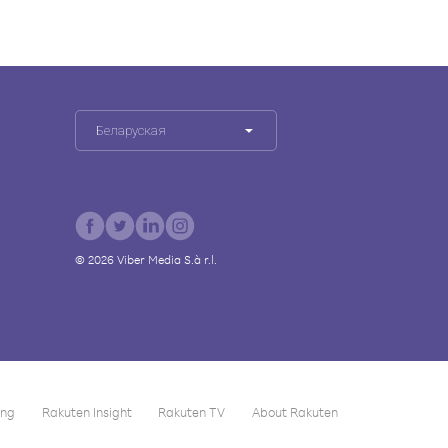
Беларуская
©
2026
Viber Media S.à r.l.
ing
Rakuten Insight
Rakuten TV
About Rakuten