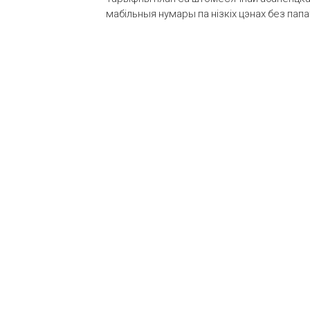
мабільныя нумары па нізкіх цэнах без пап