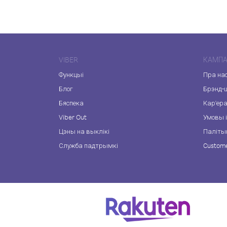
VIBER
КАМПА
Функцыі
Пра на
Блог
Брэнд-
Бяспека
Кар'ер
Viber Out
Умовы і
Цэны на выклікі
Паліты
Служба падтрымкі
Custome