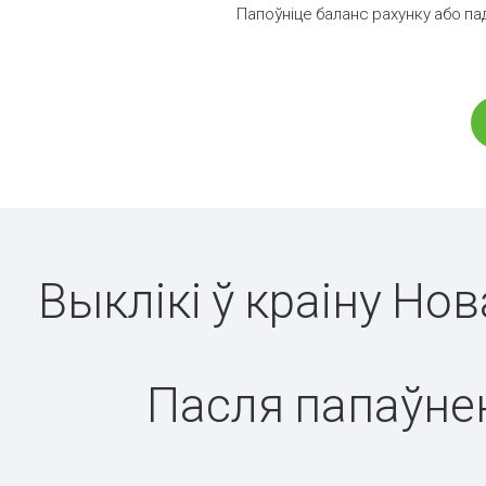
Папоўніце баланс рахунку або па
Выклікі ў краіну Но
Пасля папаўнен