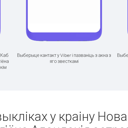
.
Каб
Выберыце кантакт у Viber і пазваніць з акна з
Выбе
гіёна
яго звесткамі
кім
выкліках у краіну Нов