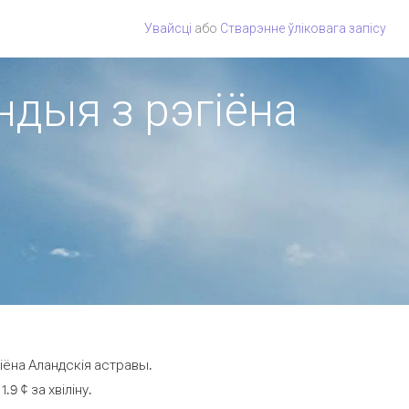
Увайсці
або
Стварэнне ўліковага запісу
ндыя з рэгіёна
іёна Аландскія астравы.
9 ¢ за хвіліну.