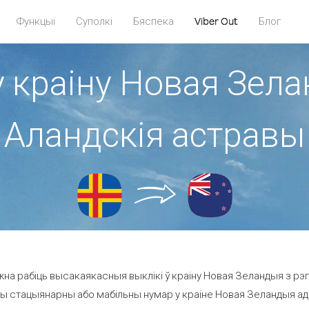
Функцыі
Суполкі
Бяспека
Viber Out
Блог
у краіну Новая Зела
Аландскія астравы
на рабіць высакаякасныя выклікі ў краіну Новая Зеландыя з рэг
ы стацыянарны або мабільны нумар у краіне Новая Зеландыя ад 1.