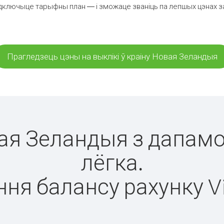
дключыце тарыфны план — і зможаце званіць па лепшых цэнах за 
Прагледзець цэны на выклікі ў краіну Новая Зеландыя
вая Зеландыя з дапамо
лёгка.
ня балансу рахунку V