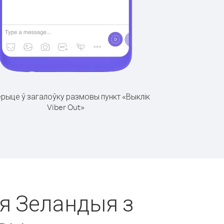
рыце ў загалоўку размовы пункт «Выклік
Viber Out»
ая Зеландыя з