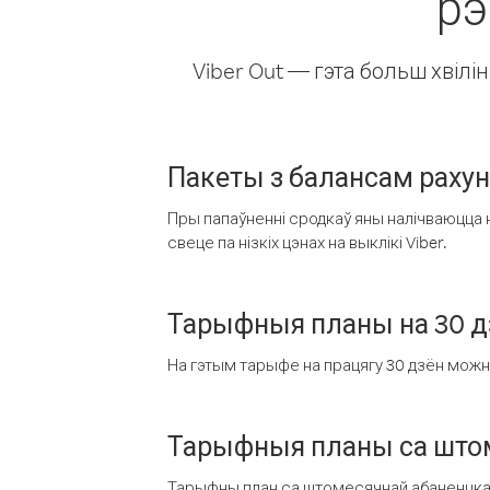
рэ
Viber Out — гэта больш хвіл
Пакеты з балансам раху
Пры папаўненні сродкаў яны налічваюцца н
свеце па нізкіх цэнах на выклікі Viber.
Тарыфныя планы на 30 д
На гэтым тарыфе на працягу 30 дзён можна 
Тарыфныя планы са штом
Тарыфны план са штомесячнай абаненцкай