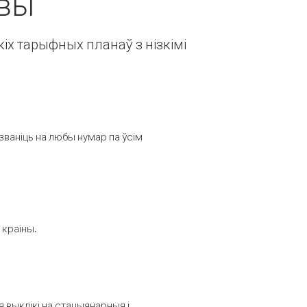
авы
іх тарыфных планаў з нізкімі
званіць на любы нумар па ўсім
 краіны.
выклікі на стацыянарныя і