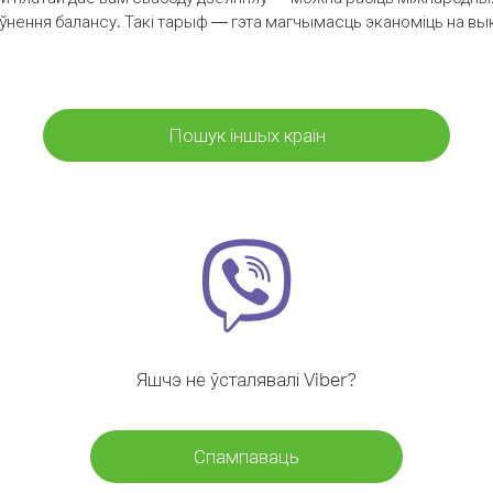
аўнення балансу. Такі тарыф — гэта магчымасць эканоміць на выкл
Пошук іншых краін
Яшчэ не ўсталявалі Viber?
Спампаваць