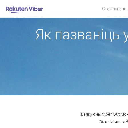
Спампаваць
Як пазваніць 
Дзякуючы Viber Out мож
Выклікі на люб