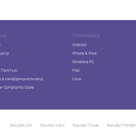
НІЯ
СПАМПАВАЦЬ
с
Android
цэнтр
iPhone & iPad
а
Windows PC
 Палітыкі
Mac
ка канфідэнцыяльнасці
Linux
r Complaints Code
Rakuten Viki
Rakuten Kobo
Rakuten Travel
Rakuten Market