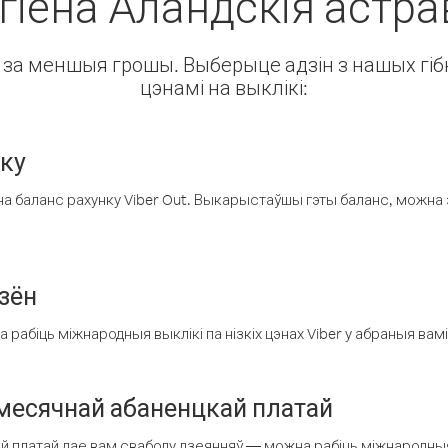
гіёна Аландскія астр
ін за меншыя грошы. Выберыце адзін з нашых гібк
цэнамі на выклікі:
нку
а баланс рахунку Viber Out. Выкарыстаўшы гэты баланс, можна 
зён
рабіць міжнародныя выклікі па нізкіх цэнах Viber у абраныя вамі
есячнай абаненцкай платай
 платай дае вам свабоду дзеянняў — можна рабіць міжнародныя 