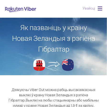
Увайсці
Togg
navig
Як пазваніць у краіну
Новая Зеландыя з рэгіёна
Гібралтар
Дзякуючы Viber Out можна рабіць высакаякасныя
выклікі ў краіну Новая Зеландыя з рэгіёна
Гібралтар.
Выклікі на любы стацыянарны або мабільны
нумар у краіне Новая Зеландыя ад 1.9 ¢ за хвіліну.