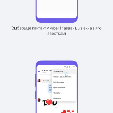
Выберыце кантакт у Viber і пазваніць з акна з яго
звесткамі