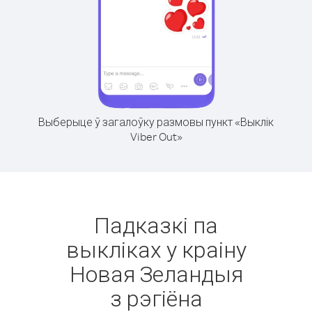
Выберыце ў загалоўку размовы пункт «Выклік
Viber Out»
Падказкі па
выкліках у краіну
Новая Зеландыя
з рэгіёна