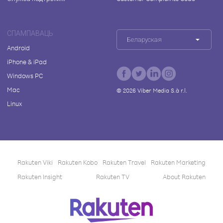
СПАМПАВАЦЬ
Беларуская
Android
iPhone & iPad
Windows PC
Mac
©
2026
Viber Media S.à r.l.
Linux
Rakuten Viki
Rakuten Kobo
Rakuten Travel
Rakuten Marketing
Rakuten Insight
Rakuten TV
About Rakuten