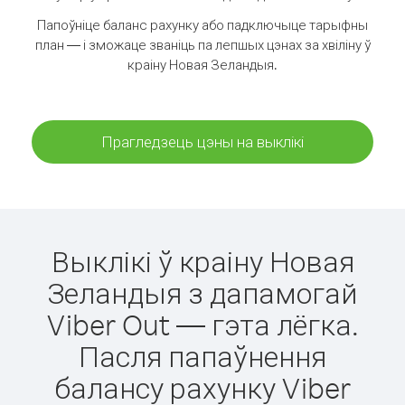
Папоўніце баланс рахунку або падключыце тарыфны
план — і зможаце званіць па лепшых цэнах за хвіліну ў
краіну Новая Зеландыя.
Прагледзець цэны на выклікі
Выклікі ў краіну Новая
Зеландыя з дапамогай
Viber Out — гэта лёгка.
Пасля папаўнення
балансу рахунку Viber