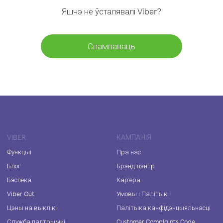
Яшчэ не ўсталявалі Viber?
Спампаваць
VIBER
КАМПАНІЯ
Функцыі
Пра нас
Блог
Брэнд-цэнтр
Бяспека
Кар'ера
Viber Out
Умовы і Палітыкі
Цэны на выклікі
Палітыка канфідэнцыяльнасці
Служба падтрымкі
Customer Complaints Code