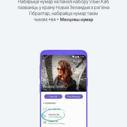
Набярыце нумар на панэлі набору Viber.
Каб
пазваніць у краіну Новая Зеландыя з рэгіёна
Гібралтар, набірайце нумар такім
чынам:
+
+
64
Мясцовы нумар