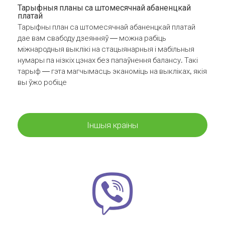
Тарыфныя планы са штомесячнай абаненцкай
платай
Тарыфны план са штомесячнай абаненцкай платай
дае вам свабоду дзеянняў — можна рабіць
міжнародныя выклікі на стацыянарныя і мабільныя
нумары па нізкіх цэнах без папаўнення балансу. Такі
тарыф — гэта магчымасць эканоміць на выкліках, якія
вы ўжо робіце
Іншыя краіны