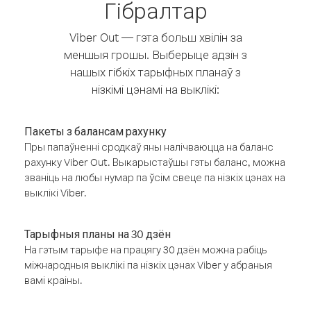
Гібралтар
Viber Out — гэта больш хвілін за
меншыя грошы. Выберыце адзін з
нашых гібкіх тарыфных планаў з
нізкімі цэнамі на выклікі:
Пакеты з балансам рахунку
Пры папаўненні сродкаў яны налічваюцца на баланс
рахунку Viber Out. Выкарыстаўшы гэты баланс, можна
званіць на любы нумар па ўсім свеце па нізкіх цэнах на
выклікі Viber.
Тарыфныя планы на 30 дзён
На гэтым тарыфе на працягу 30 дзён можна рабіць
міжнародныя выклікі па нізкіх цэнах Viber у абраныя
вамі краіны.