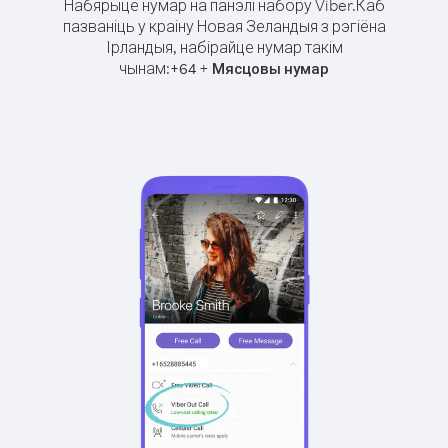
Набярыце нумар на панэлі набору Viber.
Каб
пазваніць у краіну Новая Зеландыя з рэгіёна
Ірландыя, набірайце нумар такім
чынам:
+
+
64
Мясцовы нумар