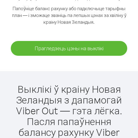
Папоўніце баланс рахунку або падключыце тарыфны
план — і зможаце званіць па лепшых цэнах за хвіліну ў
краіну Новая Зеландыя.
Прагледзець цэны на выклікі
Выклікі ў краіну Новая
Зеландыя з дапамогай
Viber Out — гэта лёгка.
Пасля папаўнення
балансу рахунку Viber