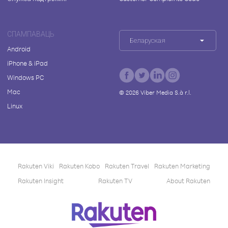
СПАМПАВАЦЬ
Беларуская
Android
iPhone & iPad
Windows PC
Mac
©
2026
Viber Media S.à r.l.
Linux
Rakuten Viki
Rakuten Kobo
Rakuten Travel
Rakuten Marketing
Rakuten Insight
Rakuten TV
About Rakuten