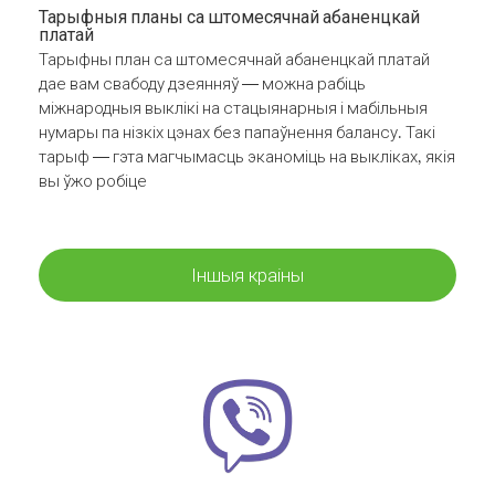
Тарыфныя планы са штомесячнай абаненцкай
платай
Тарыфны план са штомесячнай абаненцкай платай
дае вам свабоду дзеянняў — можна рабіць
міжнародныя выклікі на стацыянарныя і мабільныя
нумары па нізкіх цэнах без папаўнення балансу. Такі
тарыф — гэта магчымасць эканоміць на выкліках, якія
вы ўжо робіце
Іншыя краіны