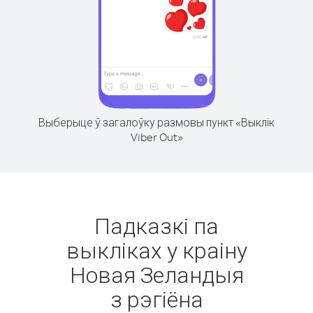
Выберыце ў загалоўку размовы пункт «Выклік
Viber Out»
Падказкі па
выкліках у краіну
Новая Зеландыя
з рэгіёна