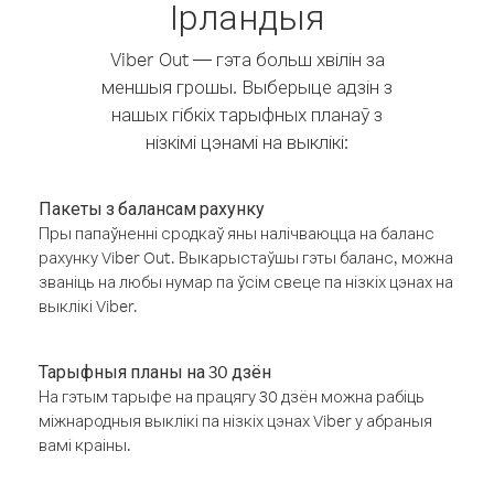
Ірландыя
Viber Out — гэта больш хвілін за
меншыя грошы. Выберыце адзін з
нашых гібкіх тарыфных планаў з
нізкімі цэнамі на выклікі:
Пакеты з балансам рахунку
Пры папаўненні сродкаў яны налічваюцца на баланс
рахунку Viber Out. Выкарыстаўшы гэты баланс, можна
званіць на любы нумар па ўсім свеце па нізкіх цэнах на
выклікі Viber.
Тарыфныя планы на 30 дзён
На гэтым тарыфе на працягу 30 дзён можна рабіць
міжнародныя выклікі па нізкіх цэнах Viber у абраныя
вамі краіны.