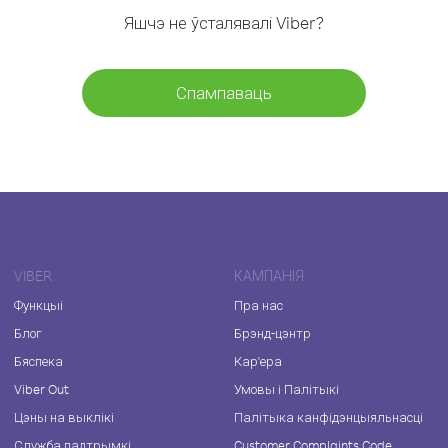
Яшчэ не ўсталявалі Viber?
Спампаваць
VIBER
КАМПАНІЯ
Функцыі
Пра нас
Блог
Брэнд-цэнтр
Бяспека
Кар'ера
Viber Out
Умовы і Палітыкі
Цэны на выклікі
Палітыка канфідэнцыяльнасці
Служба падтрымкі
Customer Complaints Code