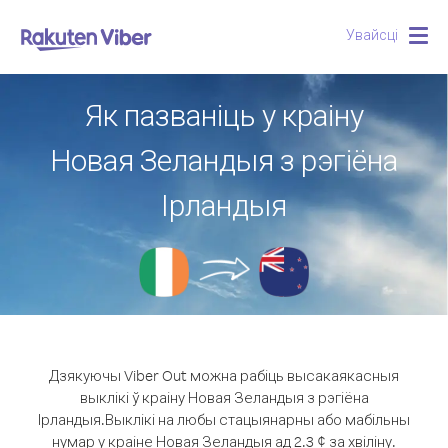
Увайсці
Togg
navig
Як пазваніць у краіну
Новая Зеландыя з рэгіёна
Ірландыя
Дзякуючы Viber Out можна рабіць высакаякасныя
выклікі ў краіну Новая Зеландыя з рэгіёна
Ірландыя.
Выклікі на любы стацыянарны або мабільны
нумар у краіне Новая Зеландыя ад 2.3 ¢ за хвіліну.