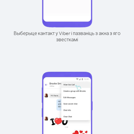
Выберыце кантакт у Viber і пазваніць з акна з яго
звесткамі